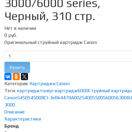
3000/6000 series,
Черный, 310 стр.
Нет в наличии
0 руб.
Оригинальный струйный картридж Canon
Купить
Категория:
Картриджи Canon
Теги:
картридж
тонер-картридж
6000
Струйный картрид
Canon
S450
S4500
BCI-3eBk
4479A002
S400
S500
S600
S6300
BJ
3000
Описание
Характеристики
Бренд