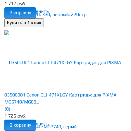
1 717 руб.
избранное
сравнить
В корзину
0350C001 Canon CLI-471XLGY Картридж для PIXMA
MG5740/MG68...
(0)
1 725 руб.
избранное
сравнить
В корзину