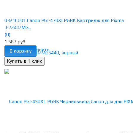
0321C001 Canon PGI-470XLPGBK Картридж для Pixma
iP7240/MG...
(0)
1 587 руб.
избранное
сравнить
В корзину