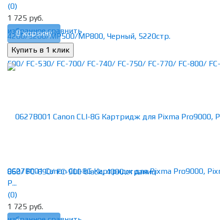
(0)
1 725 руб.
избранное
сравнить
В корзину
0627B001 Canon CLI-8G Картридж для Pixma Pro9000, Pi
P...
(0)
1 725 руб.
избранное
сравнить