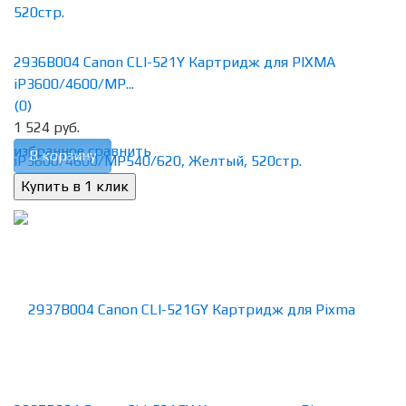
2936B004 Canon CLI-521Y Картридж для PIXMA
iP3600/4600/MP...
(0)
1 524 руб.
избранное
сравнить
В корзину