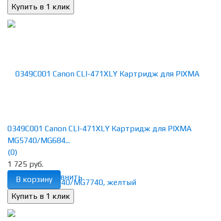
0349C001 Canon CLI-471XLY Картридж для PIXMA
MG5740/MG684...
(0)
1 725 руб.
избранное
сравнить
В корзину