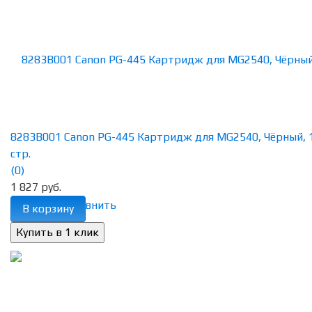
8283B001 Canon PG-445 Картридж для MG2540, Чёрный, 
стр.
(0)
1 827 руб.
избранное
сравнить
В корзину