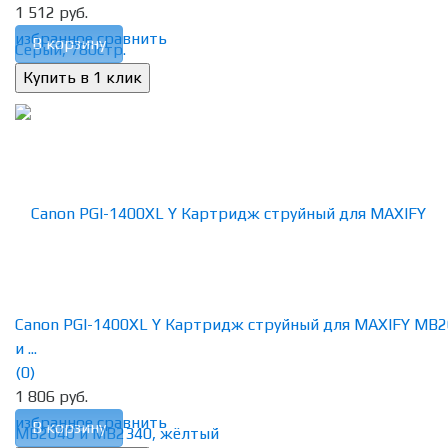
1 512 руб.
избранное
сравнить
В корзину
Canon PGI-1400XL Y Картридж струйный для MAXIFY МВ
и ...
(0)
1 806 руб.
избранное
сравнить
В корзину