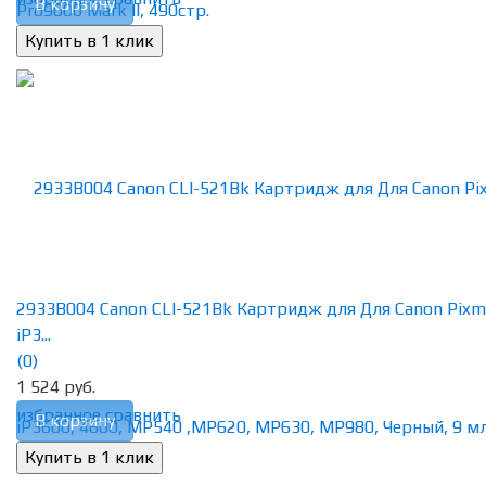
В корзину
2933B004 Canon CLI-521Bk Картридж для Для Canon Pixm
iP3...
(0)
1 524 руб.
избранное
сравнить
В корзину