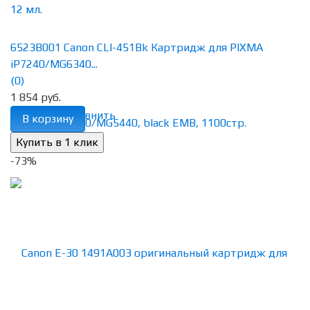
6523B001 Canon CLI-451Bk Картридж для PIXMA
iP7240/MG6340...
(0)
1 854 руб.
избранное
сравнить
В корзину
-73%