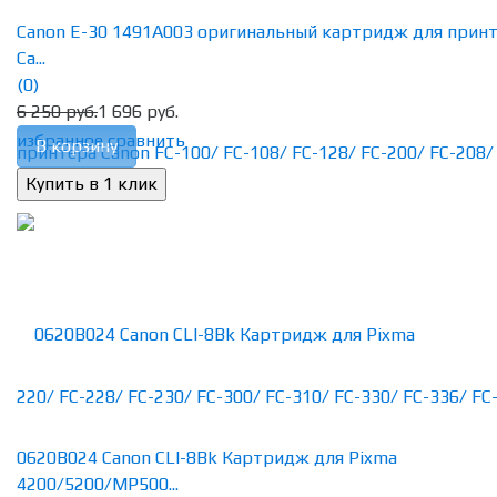
Canon E-30 1491A003 оригинальный картридж для прин
Ca...
(0)
6 250 руб.
1 696 руб.
избранное
сравнить
В корзину
0620B024 Canon CLI-8Bk Картридж для Pixma
4200/5200/MP500...