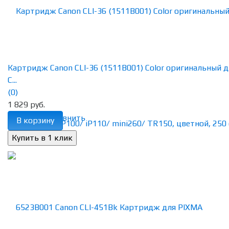
Картридж Canon CLI-36 (1511B001) Color оригинальный д
C...
(0)
1 829 руб.
избранное
сравнить
В корзину