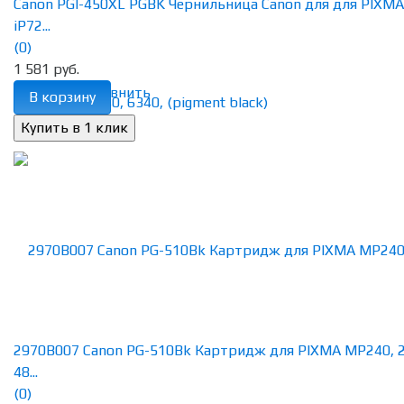
Canon PGI-450XL PGBK Чернильница Canon для для PIXMA
iP72...
(0)
1 581 руб.
избранное
сравнить
В корзину
2970B007 Canon PG-510Bk Картридж для PIXMA MP240, 2
48...
(0)