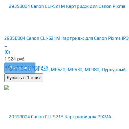
2935B004 Canon CLI-521M Картридж для Canon Pixma iP3
...
(0)
1 524 руб.
избранное
сравнить
В корзину