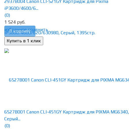
2937B004 Canon CLI-521GY Картридж для Pixma
iP3600/4600/6...
(0)
1 524 руб.
избранное
сравнить
В корзину
6527B001 Canon CLI-451GY Картридж для PIXMA MG6340,
Серый...
(0)