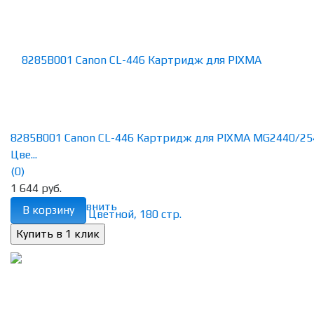
8285B001 Canon CL-446 Картридж для PIXMA MG2440/25
Цве...
(0)
1 644 руб.
избранное
сравнить
В корзину