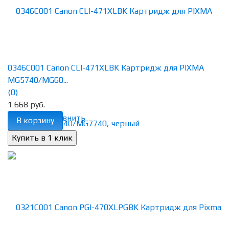
0346C001 Canon CLI-471XLBK Картридж для PIXMA
MG5740/MG68...
(0)
1 668 руб.
избранное
сравнить
В корзину