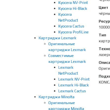
Kyocera NV-Print
Цвет
Kyocera Hi-Black
чёрн
Kyocera
NetProduct
Ресур
Kyocera Cactus
10000
Kyocera ProfiLine
Тип
Картриджи Lexmark
карт
Оригинальные
Техно
картриджи Lexmark
лазер
Совместимые
картриджи Lexmark
Опис
Lexmark
Ориги
NetProduct
Подх
Lexmark NV-Print
KONIC
Lexmark Hi-Black
Lexmark Cactus
Картриджи Minolta
Оригинальные
картриджи Minolta