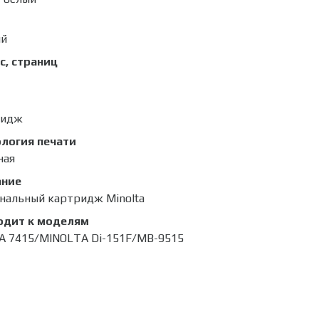
ый
с, страниц
ридж
логия печати
ная
ание
нальный картридж Minolta
одит к моделям
A 7415/MINOLTA Di-151F/MB-9515