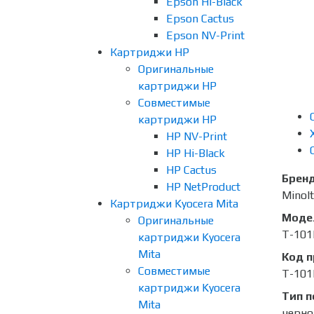
Epson Hi-Black
Epson Cactus
Epson NV-Print
Картриджи HP
Оригинальные
картриджи HP
Совместимые
картриджи HP
HP NV-Print
HP Hi-Black
HP Cactus
Брен
HP NetProduct
Minol
Картриджи Kyocera Mita
Моде
Оригинальные
T-101
картриджи Kyocera
Mita
Код 
Совместимые
T-101
картриджи Kyocera
Тип п
Mita
черно