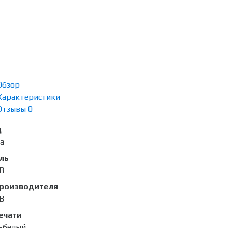
Обзор
Характеристики
Отзывы
0
д
ta
ль
B
производителя
B
ечати
-белый