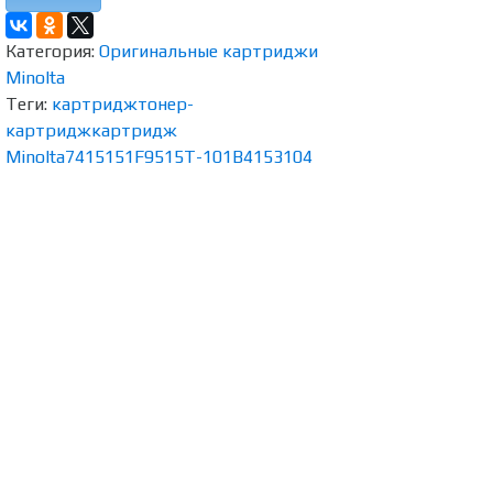
Категория:
Оригинальные картриджи
Minolta
Теги:
картридж
тонер-
картридж
картридж
Minolta
7415
151F
9515
T-101B
4153
104