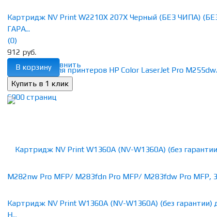
Картридж NV Print W2210X 207X Черный (БЕЗ ЧИПА) (БЕ
ГАРА...
(0)
912 руб.
избранное
сравнить
В корзину
Картридж NV Print W1360A (NV-W1360A) (без гарантии) 
H...