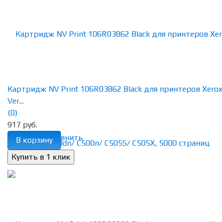
Картридж NV Print 106R03862 Black для принтеров Xero
Ver...
(0)
917 руб.
избранное
сравнить
В корзину