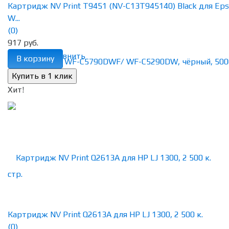
Картридж NV Print T9451 (NV-C13T945140) Black для Ep
W...
(0)
917 руб.
избранное
сравнить
В корзину
Хит!
Картридж NV Print Q2613A для HP LJ 1300, 2 500 к.
(0)