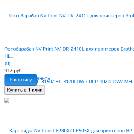
Фотобарабан NV Print NV-DR-241CL для принтеров Broth
HL...
(0)
912 руб.
избранное
сравнить
В корзину