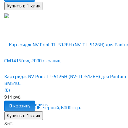
Картридж NV Print TL-5126H (NV-TL-5126H) для Pantum
BM510...
(0)
914 руб.
избранное
сравнить
В корзину
Хит!