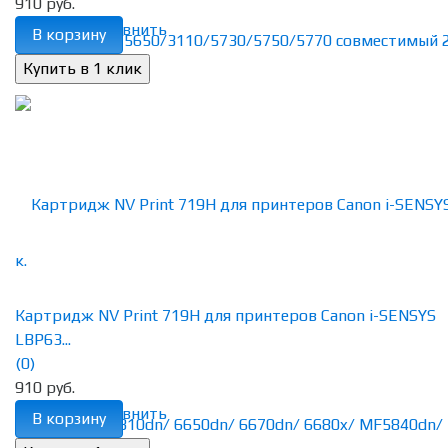
910 руб.
избранное
сравнить
В корзину
Картридж NV Print 719H для принтеров Canon i-SENSYS
LBP63...
(0)
910 руб.
избранное
сравнить
В корзину