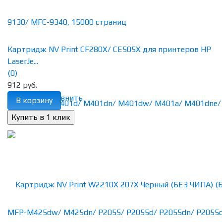
Картридж NV Print CF280X/ CE505X для принтеров HP
LaserJe...
(0)
912 руб.
избранное
сравнить
В корзину