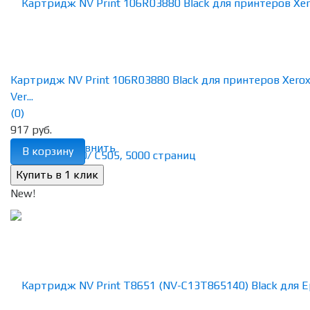
Картридж NV Print 106R03880 Black для принтеров Xero
Ver...
(0)
917 руб.
избранное
сравнить
В корзину
New!