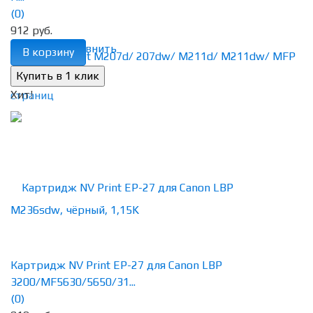
(0)
912 руб.
избранное
сравнить
В корзину
Хит!
Картридж NV Print EP-27 для Canon LBP
3200/MF5630/5650/31...
(0)