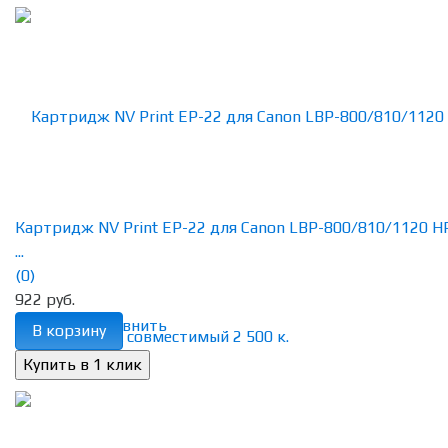
Картридж NV Print EP-22 для Canon LBP-800/810/1120 HP
...
(0)
922 руб.
избранное
сравнить
В корзину