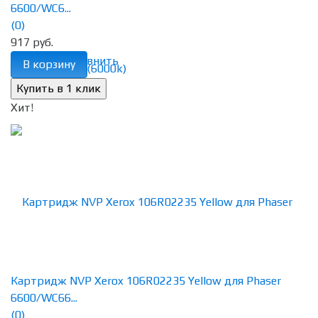
6600/WC6...
(0)
917 руб.
избранное
сравнить
В корзину
Хит!
Картридж NVP Xerox 106R02235 Yellow для Phaser
6600/WC66...
(0)