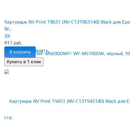
Картридж NV Print T8651 (NV-C13T865140) Black для Ep
W...
(0)
917 руб.
избранное
сравнить
В корзину