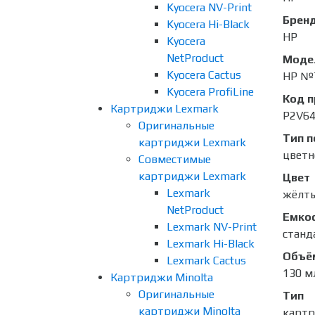
Kyocera NV-Print
Брен
Kyocera Hi-Black
HP
Kyocera
NetProduct
Моде
Kyocera Cactus
HP №
Kyocera ProfiLine
Код 
Картриджи Lexmark
P2V6
Оригинальные
Тип п
картриджи Lexmark
цветн
Совместимые
картриджи Lexmark
Цвет
Lexmark
жёлты
NetProduct
Емко
Lexmark NV-Print
станд
Lexmark Hi-Black
Объё
Lexmark Cactus
130 м
Картриджи Minolta
Оригинальные
Тип
картриджи Minolta
карт