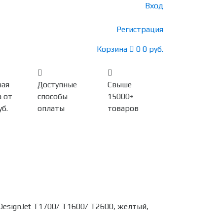
Вход
Регистрация
Корзина
0
0 руб.
ная
Доступные
Свыше
 от
способы
15000+
уб.
оплаты
товаров
esignJet T1700/ T1600/ T2600, жёлтый,