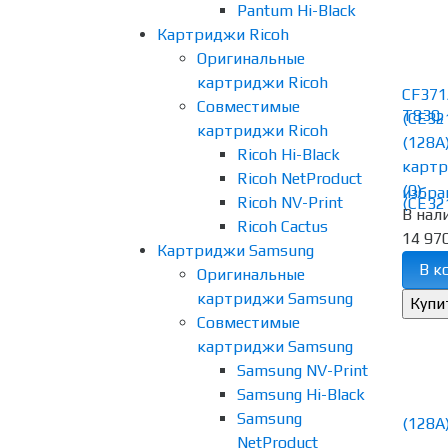
Pantum Hi-Black
Картриджи Ricoh
Оригинальные
картриджи Ricoh
CF37
Совместимые
(CE32
картриджи Ricoh
(128A
Ricoh Hi-Black
картр
Ricoh NetProduct
(0)
избра
Ricoh NV-Print
В нал
Ricoh Cactus
14 970
Картриджи Samsung
В к
Оригинальные
картриджи Samsung
Совместимые
картриджи Samsung
Samsung NV-Print
Samsung Hi-Black
Samsung
NetProduct