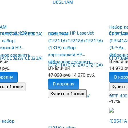
1AM
Набор к
1A+CE322A+CE323A)
U0SL1AM
CF373A
) набор
(CF211A+CF212A+CF213A)
(CB541A
иджей HP...
(131A) набор
(125A)...
картриджей HP...
(0)
нное
сравнить
избранн
ичии
(0)
В налич
избранное
сравнить
 руб.
В наличии
14 970 р
17 890 руб.
14 970 руб.
орзину
В корз
В корзину
Хит!
-17%