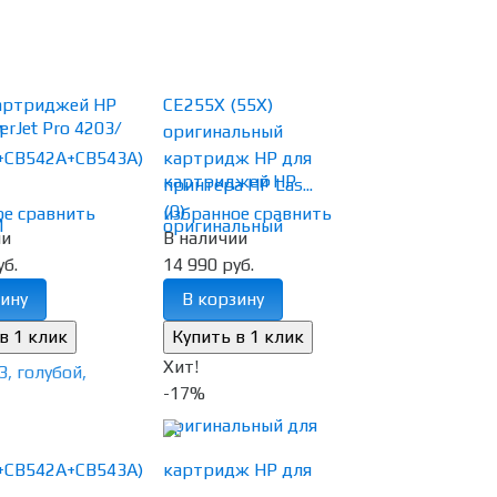
артриджей HP
CE255X (55X)
M
оригинальный
+CB542A+CB543A)
картридж HP для
принтера HP Las...
(0)
ое
сравнить
избранное
сравнить
ии
В наличии
уб.
14 990 руб.
ину
В корзину
Хит!
-17%