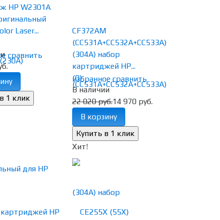
ж HP W2301A
оригинальный
lor Laser...
CF372AM
(CC531A+CC532A+CC533A)
ии
(304A) набор
ое
сравнить
уб.
картриджей HP...
(0)
избранное
сравнить
ину
В наличии
22 020 руб.
14 970 руб.
В корзину
Хит!