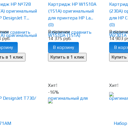
ридж HP №728
Картридж HP W1510A
Картрид
7A) оригинальный
(151A) оригинальный
(230A) 
 DesignJet T...
для принтера HP La...
для HP Co
(0)
(0)
ичии
В наличии
В налич
нное
сравнить
избранное
сравнить
избранн
 руб.
14 375 руб.
14 903 р
орзину
В корзину
В корз
Хит!
Хит!
-16%