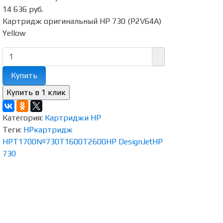
14 636 руб.
Картридж оригинальный HP 730 (P2V64A)
Yellow
Купить
Категория:
Картриджи HP
Теги:
HP
картридж
HP
T1700
№730
T1600
T2600
HP DesignJet
HP
730