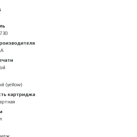
д
ль
730
производителя
4A
ечати
ой
й (yellow)
сть картриджа
артная
м
л
ридж