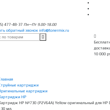
95) 477-48-37
Пн—Пт 9.00-18.00
ать обратный звонок
info@tonermix.ru
Бесплат
доставка
10 000 р
Главная
Струйные картриджи
Оригинальные картриджи
Картриджи HP
Картридж HP №730 (P2V64A) Yellow оригинальный для HP D
130 мл.