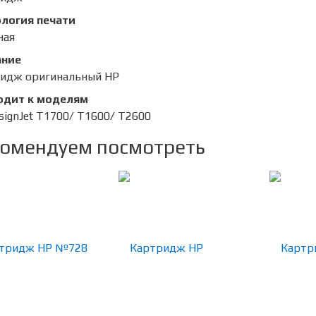
логия печати
ная
ание
идж оригинальный HP
одит к моделям
signJet T1700/ T1600/ T2600
омендуем посмотреть