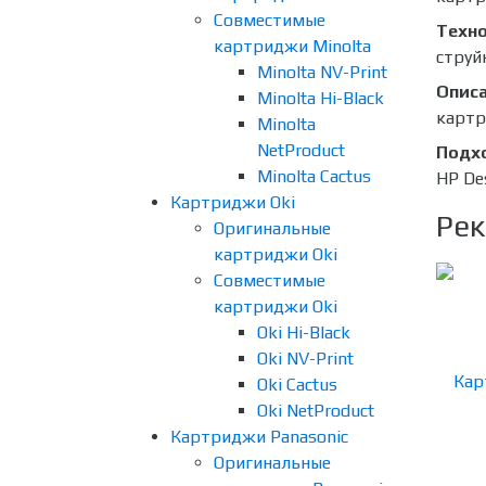
Совместимые
Техно
картриджи Minolta
струй
Minolta NV-Print
Опис
Minolta Hi-Black
картр
Minolta
NetProduct
Подх
Minolta Cactus
HP De
Картриджи Oki
Рек
Оригинальные
картриджи Oki
Совместимые
картриджи Oki
Oki Hi-Black
Oki NV-Print
Oki Cactus
Oki NetProduct
Картриджи Panasonic
Оригинальные