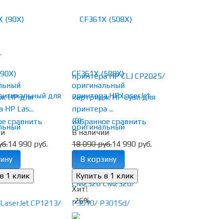
90X)
CF361X (508X)
льный
оригинальный
ж HP для
картридж HP Cyan для
 HP Las...
принтера ...
(0)
ое
сравнить
избранное
сравнить
ии
В наличии
уб.
14 990 руб.
18 090 руб.
14 990 руб.
ину
В корзину
Хит!
-26%