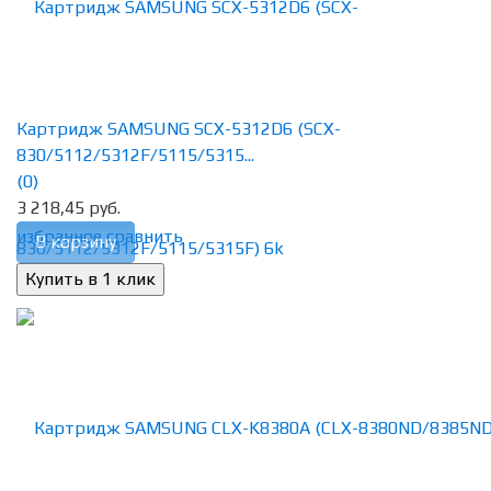
Картридж SAMSUNG SCX-5312D6 (SCX-
830/5112/5312F/5115/5315...
(0)
3 218,45 руб.
избранное
сравнить
В корзину