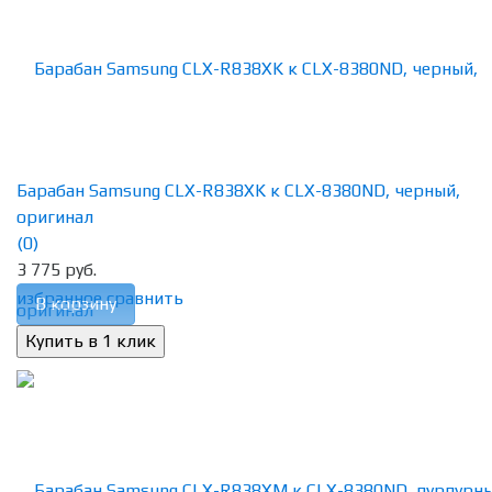
Барабан Samsung CLX-R838XK к CLX-8380ND, черный,
оригинал
(0)
3 775 руб.
избранное
сравнить
В корзину