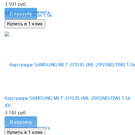
3 591 руб.
избранное
сравнить
В корзину
Картридж SAMSUNG MLT-D103S (ML-2955ND/DW) 1.5k
(0)
3 742 руб.
В корзину
избранное
сравнить