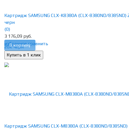
Картридж SAMSUNG CLX-K8380A (CLX-8380ND/8385ND) 
черн
(0)
3 176,09 руб.
избранное
сравнить
В корзину
Картридж SAMSUNG CLX-M8380A (CLX-8380ND/8385ND) 