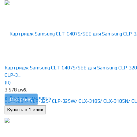
Картридж Samsung CLT-C407S/SEE для Samsung CLP-320
CLP-3...
(0)
3 578 руб.
избранное
сравнить
В корзину