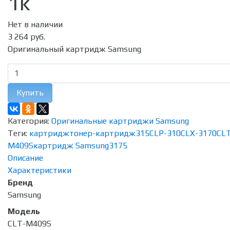
1k
Нет в наличии
3 264 руб.
Оригинальный картридж Samsung
Купить
Категория:
Оригинальные картриджи Samsung
Теги:
картридж
тонер-картридж
315
CLP-310
CLX-3170
CL
M409S
картридж Samsung
3175
Описание
Характеристики
Бренд
Samsung
Модель
CLT-M409S