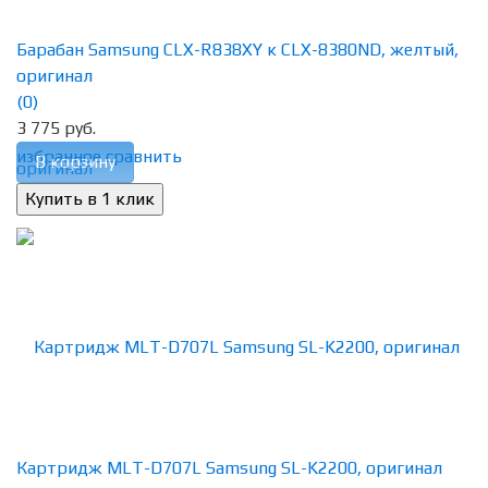
Барабан Samsung CLX-R838XY к CLX-8380ND, желтый,
оригинал
(0)
3 775 руб.
избранное
сравнить
В корзину
Картридж MLT-D707L Samsung SL-K2200, оригинал