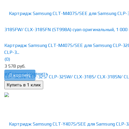
Картридж Samsung CLT-M407S/SEE для Samsung CLP-32
CLP-3...
(0)
3 578 руб.
избранное
сравнить
В корзину