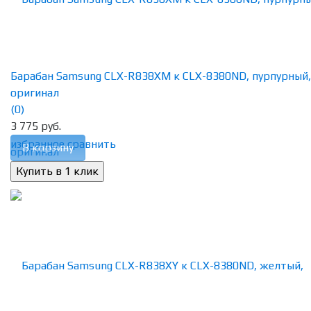
Барабан Samsung CLX-R838XM к CLX-8380ND, пурпурный,
оригинал
(0)
3 775 руб.
избранное
сравнить
В корзину