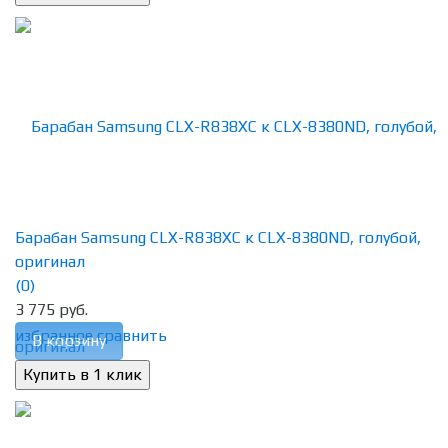
Барабан Samsung CLX-R838XC к CLX-8380ND, голубой,
оригинал
(0)
3 775 руб.
избранное
сравнить
В корзину