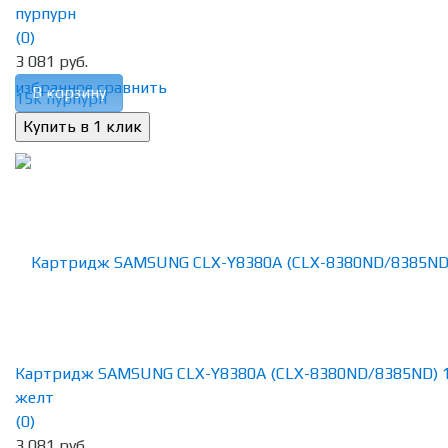
пурпурн
(0)
3 081 руб.
избранное
сравнить
В корзину
Картридж SAMSUNG CLX-Y8380A (CLX-8380ND/8385ND) 
желт
(0)
3 081 руб.