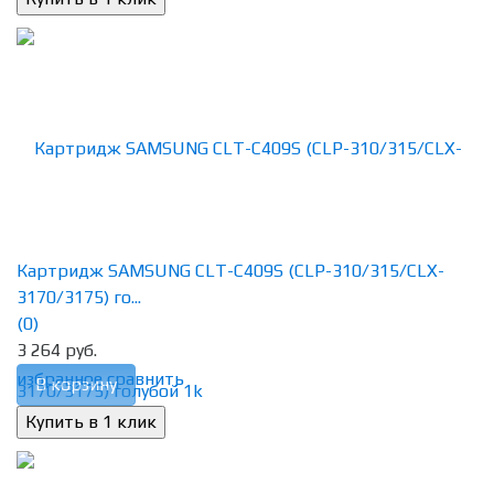
Картридж SAMSUNG CLT-C409S (CLP-310/315/CLX-
3170/3175) го...
(0)
3 264 руб.
избранное
сравнить
В корзину