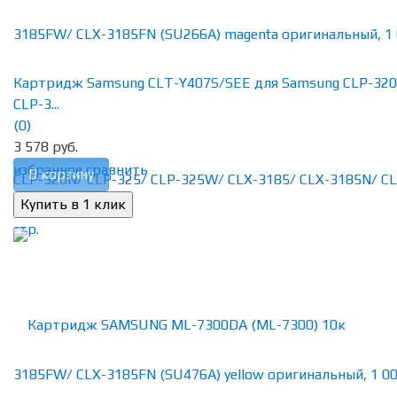
Картридж Samsung CLT-Y407S/SEE для Samsung CLP-320
CLP-3...
(0)
3 578 руб.
избранное
сравнить
В корзину