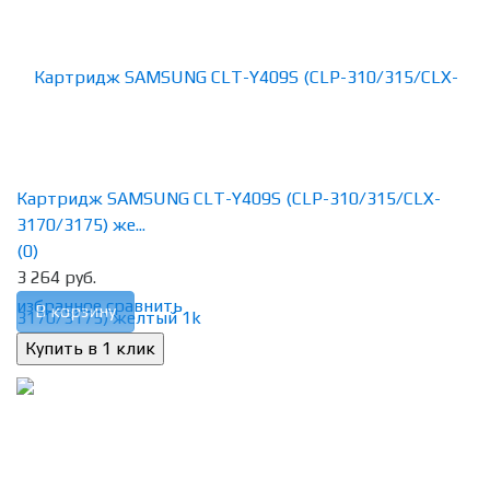
Картридж SAMSUNG CLT-Y409S (CLP-310/315/CLX-
3170/3175) же...
(0)
3 264 руб.
избранное
сравнить
В корзину