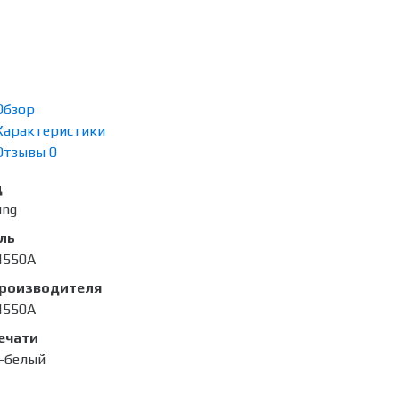
Обзор
Характеристики
Отзывы
0
д
ung
ль
4550A
производителя
4550A
ечати
-белый