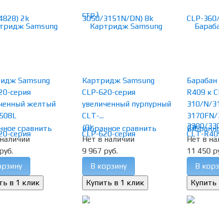
ридж Samsung
Картридж Samsung
Барабан
20-серия
CLP-620-серия
R409 к C
ченный желтый
увеличенный пурпурный
310/N/3
508L
CLT-...
3170FN/3
(0)
(0)
нное
сравнить
избранное
сравнить
избранн
 наличии
Нет в наличии
Нет в на
руб.
9 967 руб.
11 450 р
орзину
В корзину
В корз