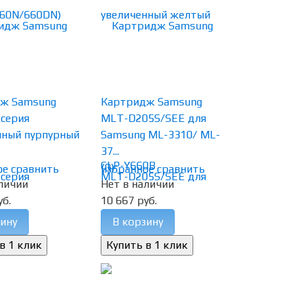
ж Samsung
Картридж Samsung
-серия
MLT-D205S/SEE для
нный пурпурный
Samsung ML-3310/ ML-
37...
(0)
ое
сравнить
избранное
сравнить
личии
Нет в наличии
уб.
10 667 руб.
ину
В корзину