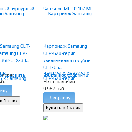
 Samsung CLT-
Картридж Samsung
Samsung CLP-
CLP-620-серия
368/CLX-33...
увеличенный голубой
CLT-C5...
личии
(0)
ое
сравнить
избранное
сравнить
уб.
Нет в наличии
9 967 руб.
ину
В корзину