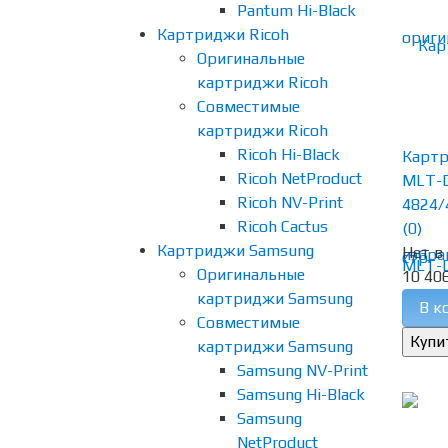
Pantum Hi-Black
Картриджи Ricoh
Оригинальные
картриджи Ricoh
Совместимые
картриджи Ricoh
Ricoh Hi-Black
Карт
Ricoh NetProduct
MLT-D
Ricoh NV-Print
4824/
Ricoh Cactus
(0)
Картриджи Samsung
Нет в
избра
Оригинальные
10 406
картриджи Samsung
В к
Совместимые
картриджи Samsung
Samsung NV-Print
Samsung Hi-Black
Samsung
NetProduct