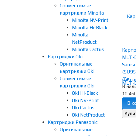
Совместимые
картриджи Minolta
Minolta NV-Print
Minolta Hi-Black
Minolta
NetProduct
Minolta Cactus
Карт
Картриджи Oki
MLT-D
Оригинальные
Samsu
картриджи Oki
(SU95.
Совместимые
(0)
избра
картриджи Oki
В нал
Oki Hi-Black
10 460
Oki NV-Print
В к
Oki Cactus
Oki NetProduct
Картриджи Panasonic
Оригинальные