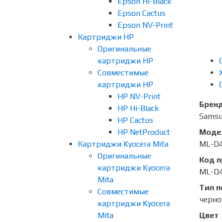
Epson Hi-Black
Epson Cactus
Epson NV-Print
Картриджи HP
Оригинальные
картриджи HP
Совместимые
картриджи HP
HP NV-Print
Брен
HP Hi-Black
Sams
HP Cactus
HP NetProduct
Моде
Картриджи Kyocera Mita
ML-D
Оригинальные
Код 
картриджи Kyocera
ML-D
Mita
Тип п
Совместимые
черно
картриджи Kyocera
Mita
Цвет