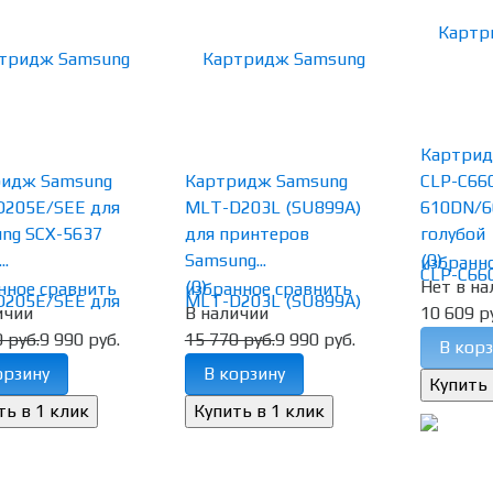
Картри
ридж Samsung
Картридж Samsung
CLP-C660
205E/SEE для
MLT-D203L (SU899A)
610DN/6
ng SCX-5637
для принтеров
голубой
..
Samsung...
(0)
избранн
(0)
Нет в на
нное
сравнить
избранное
сравнить
ичии
В наличии
10 609 р
 руб.
9 990 руб.
15 770 руб.
9 990 руб.
В корз
орзину
В корзину