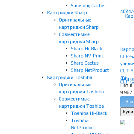
Samsung Cactus
Картриджи Sharp
Оригинальные
картриджи Sharp
Совместимые
картриджи Sharp
Sharp Hi-Black
Карт
Sharp NV-Print
CLP-6
Sharp Cactus
увели
Sharp NetProduct
CLT-Y
Картриджи Toshiba
(0)
избра
Оригинальные
Нет в
картриджи Toshiba
9 967 
Совместимые
В к
картриджи Toshiba
Toshiba Hi-Black
Toshiba
NetProduct