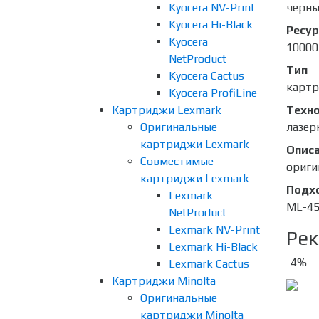
Kyocera NV-Print
чёрн
Kyocera Hi-Black
Ресур
Kyocera
10000
NetProduct
Тип
Kyocera Cactus
карт
Kyocera ProfiLine
Картриджи Lexmark
Техно
Оригинальные
лазер
картриджи Lexmark
Опис
Совместимые
ориг
картриджи Lexmark
Подх
Lexmark
ML-45
NetProduct
Lexmark NV-Print
Рек
Lexmark Hi-Black
-4%
Lexmark Cactus
Картриджи Minolta
Оригинальные
картриджи Minolta