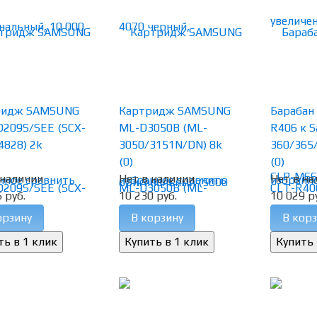
ридж SAMSUNG
Картридж SAMSUNG
Барабан
209S/SEE (SCX-
ML-D3050B (ML-
R406 к 
4828) 2k
3050/3151N/DN) 8k
360/365/
(0)
(0)
 наличии
Нет в наличии
Нет в на
нное
сравнить
избранное
сравнить
избранн
 руб.
10 230 руб.
10 029 р
орзину
В корзину
В корз