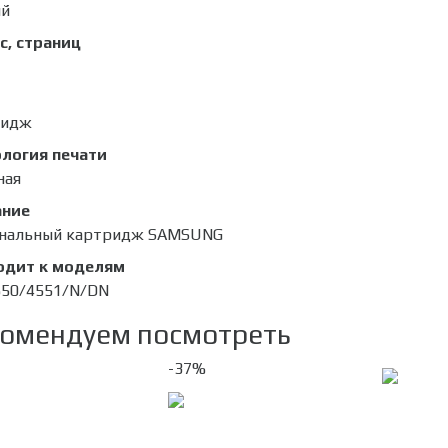
ый
с, страниц
ридж
логия печати
ная
ание
инальный картридж SAMSUNG
одит к моделям
50/4551/N/DN
омендуем посмотреть
-37%