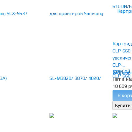
Картрид
CLP-660
увеличе
CLP-...
(0)
избранн
Нет в на
10 609 р
В корз