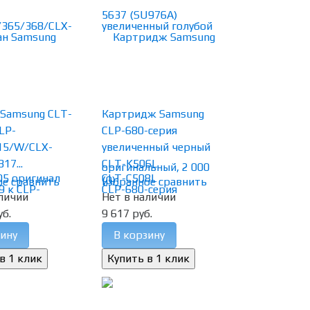
 Samsung CLT-
Картридж Samsung
LP-
CLP-680-серия
15/W/CLX-
увеличенный черный
17...
CLT-K506L
(0)
ое
сравнить
избранное
сравнить
личии
Нет в наличии
уб.
9 617 руб.
ину
В корзину