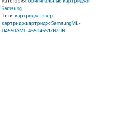
Категория:
Оригинальные картриджи
Samsung
Теги:
картридж
тонер-
картридж
картридж Samsung
ML-
D4550A
ML-4550
4551/N/DN