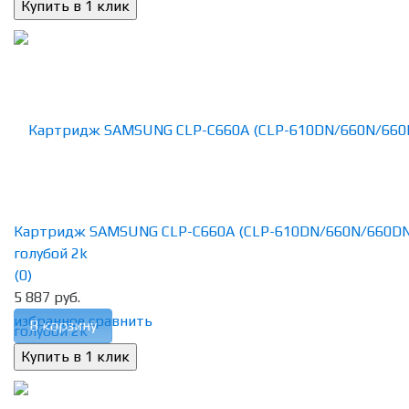
Картридж SAMSUNG CLP-C660A (CLP-610DN/660N/660DN
голубой 2k
(0)
5 887 руб.
избранное
сравнить
В корзину