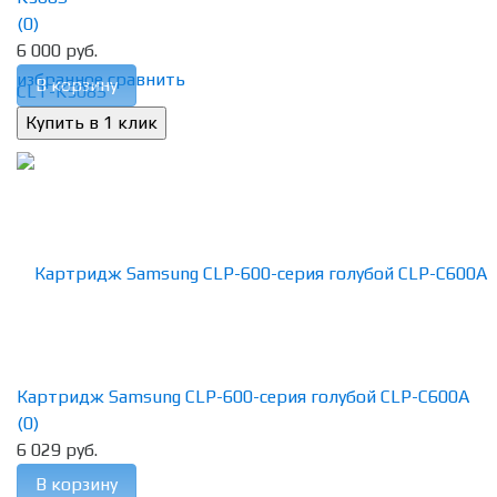
(0)
6 000 руб.
избранное
сравнить
В корзину
Картридж Samsung CLP-600-серия голубой CLP-C600A
(0)
6 029 руб.
В корзину