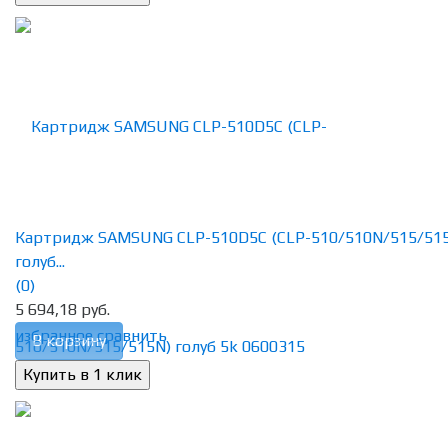
Картридж SAMSUNG CLP-510D5C (CLP-510/510N/515/51
голуб...
(0)
5 694,18 руб.
избранное
сравнить
В корзину