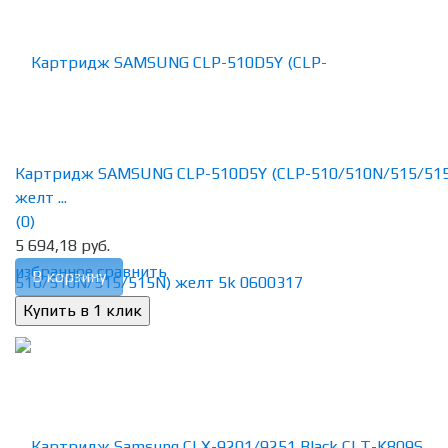
Картридж SAMSUNG CLP-510D5Y (CLP-510/510N/515/51
желт ...
(0)
5 694,18 руб.
избранное
сравнить
В корзину