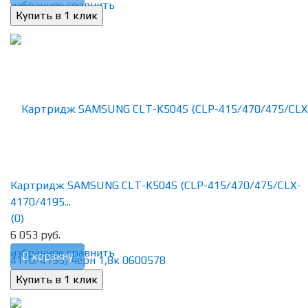
избранное
сравнить
Картридж SAMSUNG CLT-K504S (CLP-415/470/475/CLX-
4170/4195...
(0)
6 053 руб.
избранное
сравнить
В корзину