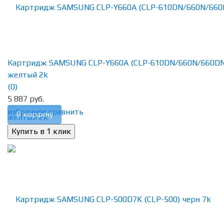
Картридж SAMSUNG CLP-Y660A (CLP-610DN/660N/660DN
желтый 2k
(0)
5 887 руб.
избранное
сравнить
В корзину