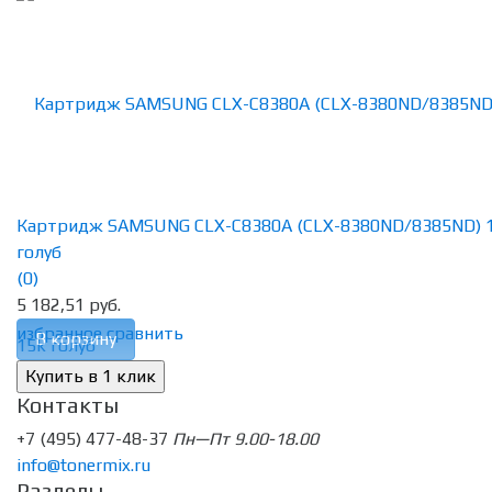
Картридж SAMSUNG CLX-C8380A (CLX-8380ND/8385ND) 
голуб
(0)
5 182,51 руб.
избранное
сравнить
В корзину
Контакты
+7 (495) 477-48-37
Пн—Пт 9.00-18.00
info@tonermix.ru
Разделы