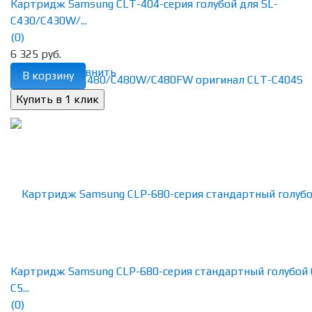
Картридж Samsung CLT-404-серия голубой для SL-
C430/C430W/...
(0)
6 325 руб.
избранное
сравнить
В корзину
Картридж Samsung CLP-680-серия стандартный голубой 
C5...
(0)