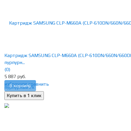
Картридж SAMSUNG CLP-M660A (CLP-610DN/660N/660D
пурпурн...
(0)
5 887 руб.
избранное
сравнить
В корзину