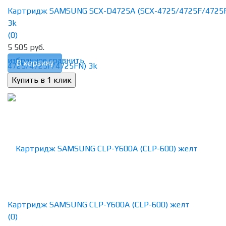
Картридж SAMSUNG SCX-D4725A (SCX-4725/4725F/4725
3k
(0)
5 505 руб.
избранное
сравнить
В корзину
Картридж SAMSUNG CLP-Y600A (CLP-600) желт
(0)