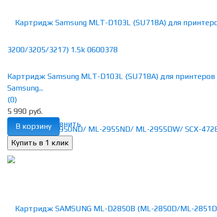
Картридж Samsung MLT-D103L (SU718A) для принтеров
Samsung...
(0)
5 990 руб.
избранное
сравнить
В корзину