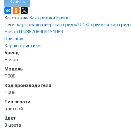
Купить
Категория:
Картриджи Epson
Теги:
картридж
тонер-картридж
1013
Струйный картрид
Epson
T008
870
890
915
1089
Описание
Характеристики
Бренд
Epson
Модель
T008
Код производителя
T008
Тип печати
цветной
Цвет
3 цвета