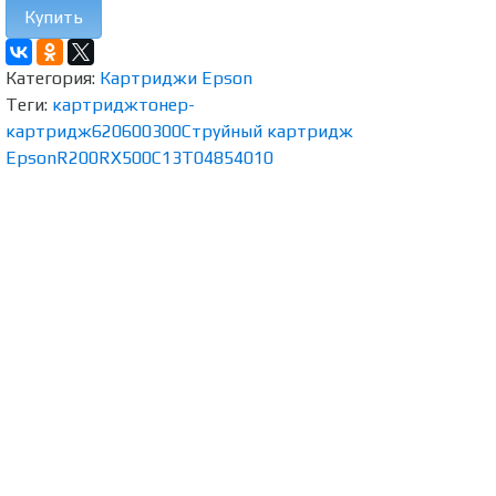
Купить
Категория:
Картриджи Epson
Теги:
картридж
тонер-
картридж
620
600
300
Струйный картридж
Epson
R200
RX500
C13T04854010