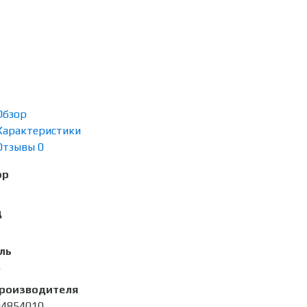
Обзор
Характеристики
Отзывы
0
ор
д
ль
5
производителя
4854010