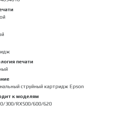
ечати
ой
ой
ридж
логия печати
ный
ание
нальный струйный картридж Epson
одит к моделям
00/300/RX500/600/620