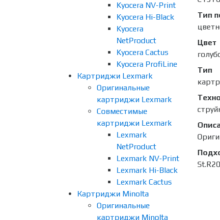
Kyocera NV-Print
Тип п
Kyocera Hi-Black
цветн
Kyocera
NetProduct
Цвет
Kyocera Cactus
голуб
Kyocera ProfiLine
Тип
Картриджи Lexmark
карт
Оригинальные
Техно
картриджи Lexmark
струй
Совместимые
картриджи Lexmark
Опис
Lexmark
Ориги
NetProduct
Подх
Lexmark NV-Print
St.R2
Lexmark Hi-Black
Lexmark Cactus
Картриджи Minolta
Оригинальные
картриджи Minolta