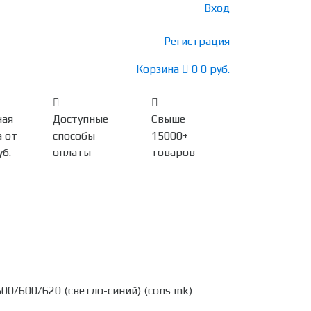
Вход
Регистрация
Корзина
0
0 руб.
ная
Доступные
Свыше
 от
способы
15000+
уб.
оплаты
товаров
/600/620 (светло-синий) (cons ink)