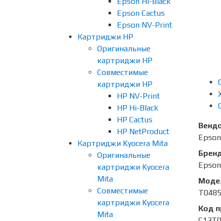
Epson Hi-Black
Epson Cactus
Epson NV-Print
Картриджи HP
Оригинальные
картриджи HP
Совместимые
картриджи HP
HP NV-Print
HP Hi-Black
HP Cactus
Венд
HP NetProduct
Epson
Картриджи Kyocera Mita
Брен
Оригинальные
Epson
картриджи Kyocera
Mita
Моде
Совместимые
T048
картриджи Kyocera
Код 
Mita
C13T0