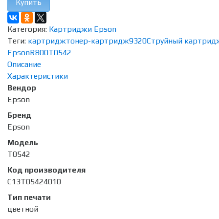
Купить
Категория:
Картриджи Epson
Теги:
картридж
тонер-картридж
9320
Струйный картрид
Epson
R800
T0542
Описание
Характеристики
Вендор
Epson
Бренд
Epson
Модель
T0542
Код производителя
C13T05424010
Тип печати
цветной