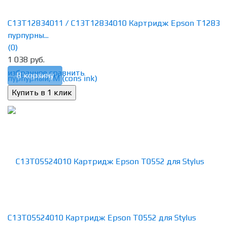
C13T12834011 / C13T12834010 Картридж Epson T1283
пурпурны...
(0)
1 038 руб.
избранное
сравнить
В корзину
C13T05524010 Картридж Epson T0552 для Stylus