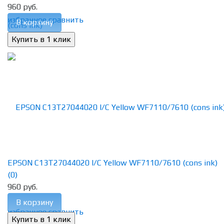
960 руб.
избранное
сравнить
В корзину
EPSON C13T27044020 I/C Yellow WF7110/7610 (cons ink)
(0)
960 руб.
В корзину
избранное
сравнить