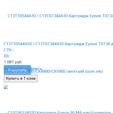
C13T10544A10 / C13T07344A10 Картридж Epson T0734 
C79/...
(0)
1 081 руб.
избранное
сравнить
В корзину