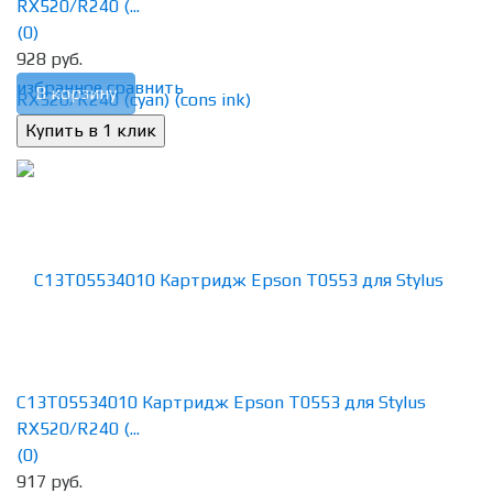
RX520/R240 (...
(0)
928 руб.
избранное
сравнить
В корзину
C13T05534010 Картридж Epson T0553 для Stylus
RX520/R240 (...
(0)
917 руб.