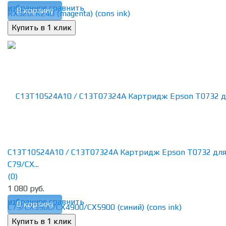
избранное
сравнить
В корзину
C13T10524A10 / C13T07324A Картридж Epson T0732 дл
C79/CX...
(0)
1 080 руб.
избранное
сравнить
В корзину