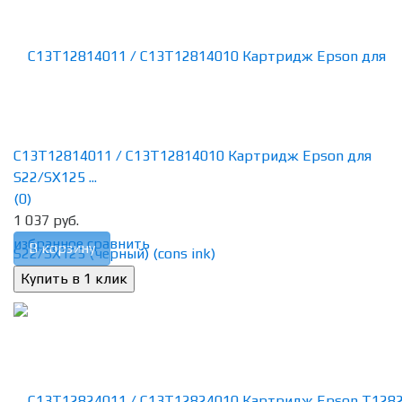
C13T12814011 / C13T12814010 Картридж Epson для
S22/SX125 ...
(0)
1 037 руб.
избранное
сравнить
В корзину