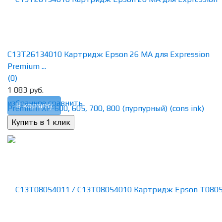
C13T26134010 Картридж Epson 26 MA для Expression
Premium ...
(0)
1 083 руб.
избранное
сравнить
В корзину