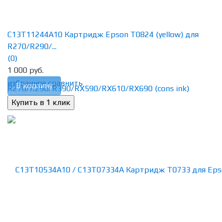
C13T11244A10 Картридж Epson T0824 (yellow) для
R270/R290/...
(0)
1 000 руб.
избранное
сравнить
В корзину