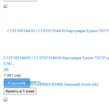
C13T10514A10 / C13T07314A10 Картридж Epson T0731 
C79/...
(0)
1 081 руб.
избранное
сравнить
В корзину