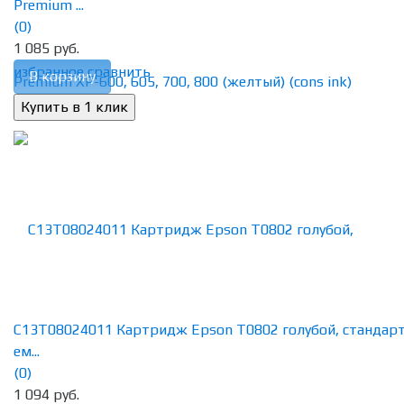
Premium ...
(0)
1 085 руб.
избранное
сравнить
В корзину
C13T08024011 Картридж Epson T0802 голубой, стандар
ем...
(0)
1 094 руб.