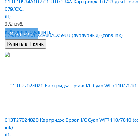
C13T10534A10 / C13T07334A Картридж T0733 для Epso
C79/CX...
(0)
972 руб.
избранное
сравнить
В корзину
C13T27024020 Картридж Epson I/C Cyan WF7110/7610 (c
ink)
(0)