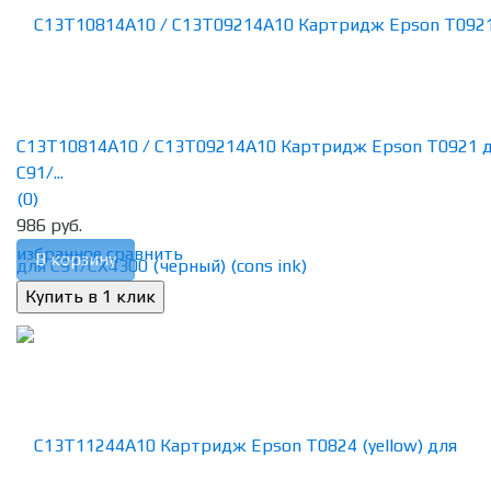
C13T10814A10 / C13T09214A10 Картридж Epson T0921 
C91/...
(0)
986 руб.
избранное
сравнить
В корзину