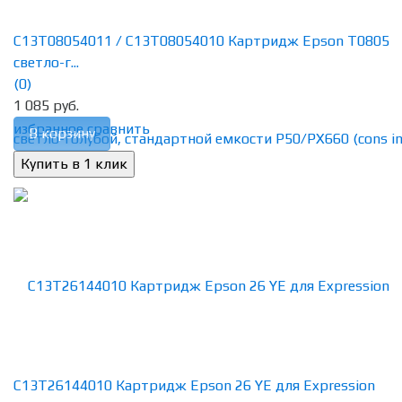
C13T08054011 / C13T08054010 Картридж Epson T0805
светло-г...
(0)
1 085 руб.
избранное
сравнить
В корзину
C13T26144010 Картридж Epson 26 YE для Expression