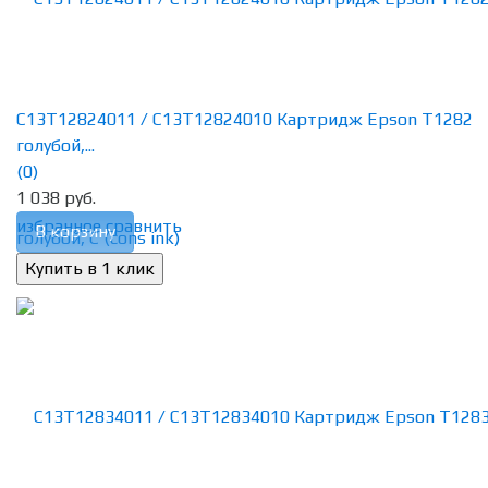
C13T12824011 / C13T12824010 Картридж Epson T1282
голубой,...
(0)
1 038 руб.
избранное
сравнить
В корзину