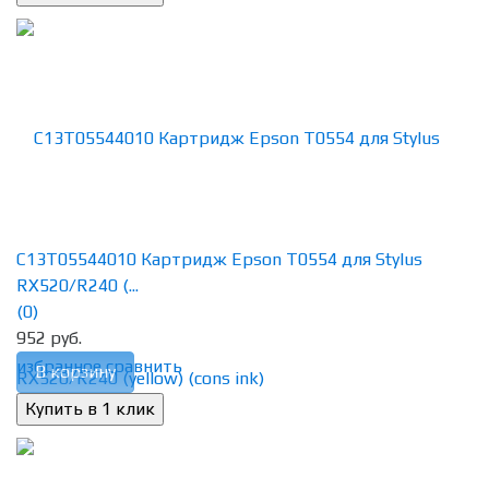
C13T05544010 Картридж Epson T0554 для Stylus
RX520/R240 (...
(0)
952 руб.
избранное
сравнить
В корзину