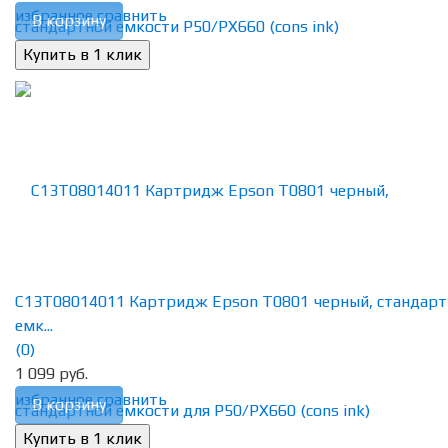
избранное
сравнить
В корзину
C13T08014011 Картридж Epson T0801 черный, стандар
емк...
(0)
1 099 руб.
избранное
сравнить
В корзину