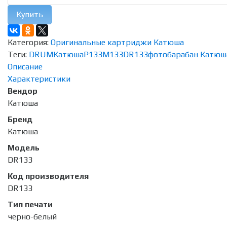
Купить
Категория:
Оригинальные картриджи Катюша
Теги:
DRUM
Катюша
P133
M133
DR133
фотобарабан Катюш
Описание
Характеристики
Вендор
Катюша
Бренд
Катюша
Модель
DR133
Код производителя
DR133
Тип печати
черно-белый