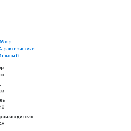
Обзор
Характеристики
Отзывы
0
ор
ша
д
ша
ль
48
производителя
48