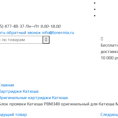
95) 477-48-37
Пн—Пт 9.00-18.00
ать обратный звонок
info@tonermix.ru
Бесплат
доставка
10 000 р
Главная
Картриджи Катюша
Оригинальные картриджи Катюша
Блок проявки Катюша PBM348 оригинальный для Катюша M
ыдущий товар
Следующ