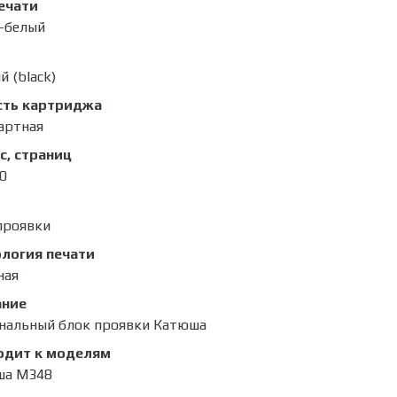
ечати
-белый
й (black)
сть картриджа
артная
с, страниц
0
проявки
логия печати
ная
ание
нальный блок проявки Катюша
одит к моделям
ша M348