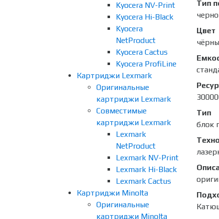
Тип п
Kyocera NV-Print
черно
Kyocera Hi-Black
Kyocera
Цвет
NetProduct
чёрны
Kyocera Cactus
Емко
Kyocera ProfiLine
станд
Картриджи Lexmark
Ресур
Оригинальные
30000
картриджи Lexmark
Совместимые
Тип
картриджи Lexmark
блок 
Lexmark
Техно
NetProduct
лазер
Lexmark NV-Print
Опис
Lexmark Hi-Black
ориги
Lexmark Cactus
Картриджи Minolta
Подх
Оригинальные
Катю
картриджи Minolta