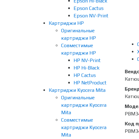
Epson Hi-Black
Epson Cactus
Epson NV-Print
Картриджи HP
Оригинальные
картриджи HP
Совместимые
картриджи HP
HP NV-Print
HP Hi-Black
Венд
HP Cactus
Катю
HP NetProduct
Брен
Картриджи Kyocera Mita
Катю
Оригинальные
картриджи Kyocera
Моде
Mita
PBM3
Совместимые
Код 
картриджи Kyocera
PBM3
Mita