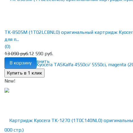
TK-8505M (1T02LCBNL0) оригинальный картридж Kyocer
для п...
(0)
13 090 руб.
12 590 руб.
избранное
сравнить
В корзину
New!