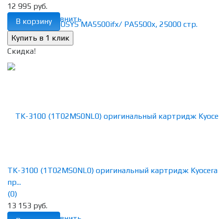
12 995 руб.
избранное
сравнить
В корзину
Скидка!
TK-3100 (1T02MS0NL0) оригинальный картридж Kyocera
пр...
(0)
13 153 руб.
избранное
сравнить