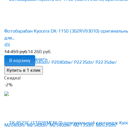
Фотобарабан Kyocera DK-1150 (302RV93010) оригинальн
для...
(0)
14 459 руб.
14 260 руб.
избранное
сравнить
В корзину
Скидка!
-2%