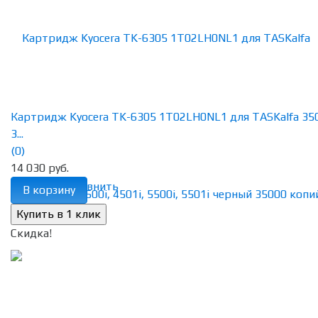
Картридж Kyocera TK-6305 1T02LH0NL1 для TASKalfa 350
3...
(0)
14 030 руб.
избранное
сравнить
В корзину
Скидка!