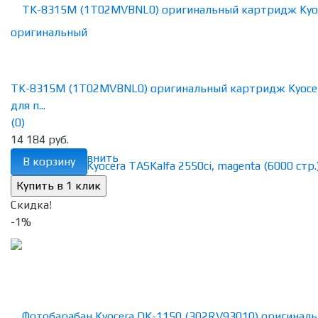
TK-8315M (1T02MVBNL0) оригинальный картридж Kyoce
для п...
(0)
14 184 руб.
избранное
сравнить
В корзину
Скидка!
-1%