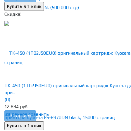
Скидка!
TK-450 (1T02J50EU0) оригинальный картридж Kyocera д
при...
(0)
12 834 руб.
избранное
сравнить
В корзину