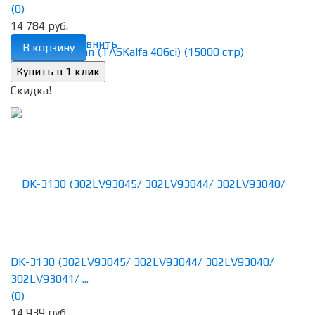
(0)
14 784 руб.
избранное
сравнить
В корзину
Скидка!
DK-3130 (302LV93045/ 302LV93044/ 302LV93040/
302LV93041/ ...
(0)
14 939 руб.