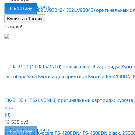
избранное
сравнить
В корзину
Скидка!
TK-3130 (1T02LV0NL0) оригинальный картридж Kyocera 
пр...
(0)
12 535 руб.
избранное
сравнить
В корзину