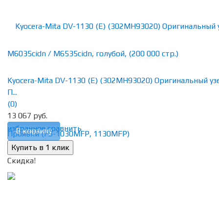
Kyocera-Mita DV-1130 (E) (302MH93020) Оригинальный уз
П...
(0)
13 067 руб.
избранное
сравнить
В корзину
Скидка!