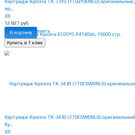
Картридж Kyocera TK-7310 (1T02Y40NL0) оригинальный 
пр...
(0)
12 827 руб.
избранное
сравнить
В корзину
Картридж Kyocera TK-3430 (1T0C0W0NL0) оригинальный
Ky...
(0)