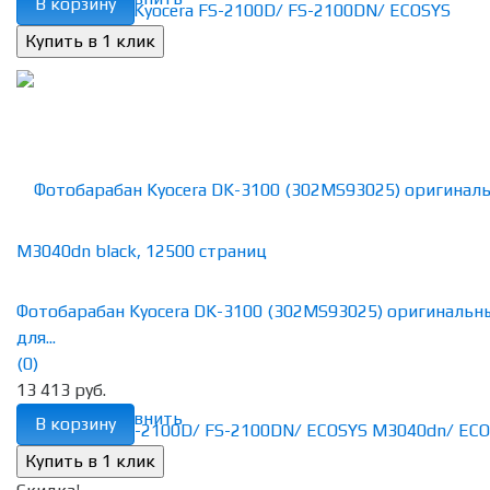
В корзину
Фотобарабан Kyocera DK-3100 (302MS93025) оригинальн
для...
(0)
13 413 руб.
избранное
сравнить
В корзину