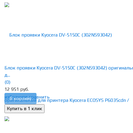
Блок проявки Kyocera DV-5150C (302NS93042) оригинал
д...
(0)
12 951 руб.
избранное
сравнить
В корзину