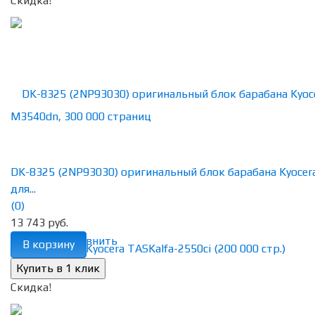
Скидка!
DK-8325 (2NP93030) оригинальный блок барабана Kyocer
для...
(0)
13 743 руб.
избранное
сравнить
В корзину
Скидка!