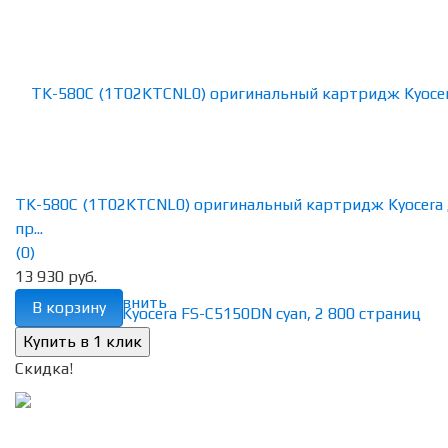
TK-580C (1T02KTCNL0) оригинальный картридж Kyocera
пр...
(0)
13 930 руб.
избранное
сравнить
В корзину
Скидка!