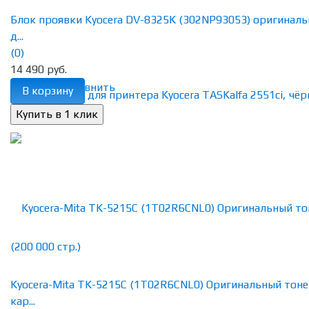
Блок проявки Kyocera DV-8325K (302NP93053) оригинал
д...
(0)
14 490 руб.
избранное
сравнить
В корзину
Kyocera-Mita TK-5215С (1T02R6CNL0) Оригинальный тоне
кар...