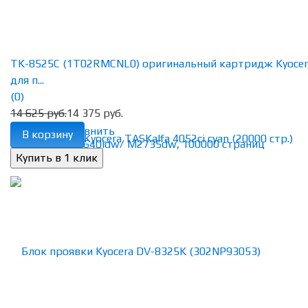
TK-8525C (1T02RMCNL0) оригинальный картридж Kyocer
для п...
(0)
14 625 руб.
14 375 руб.
избранное
сравнить
В корзину