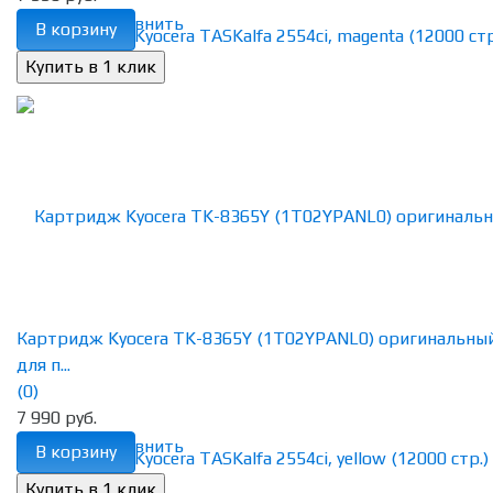
избранное
сравнить
В корзину
Картридж Kyocera TK-8365Y (1T02YPANL0) оригинальны
для п...
(0)
7 990 руб.
избранное
сравнить
В корзину