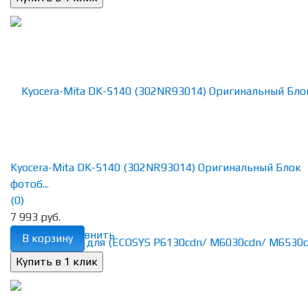
Kyocera-Mita DK-5140 (302NR93014) Оригинальный Блок
фотоб...
(0)
7 993 руб.
избранное
сравнить
В корзину