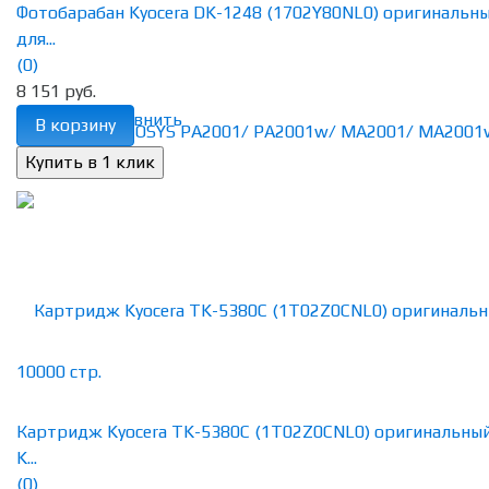
Фотобарабан Kyocera DK-1248 (1702Y80NL0) оригинальн
для...
(0)
8 151 руб.
избранное
сравнить
В корзину
Картридж Kyocera TK-5380C (1T02Z0CNL0) оригинальны
K...
(0)