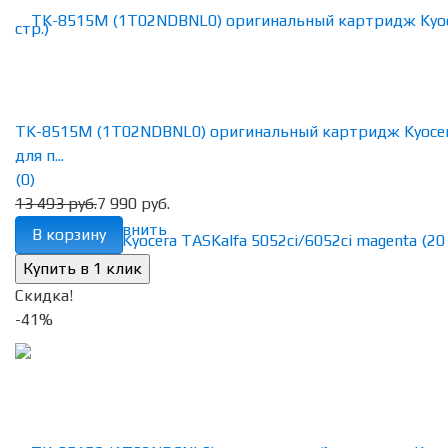
TK-8515M (1T02NDBNL0) оригинальный картридж Kyoce
для п...
(0)
13 493 руб.
7 990 руб.
избранное
сравнить
В корзину
Скидка!
-41%