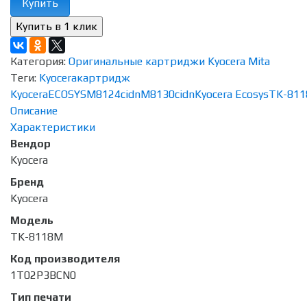
Купить
Категория:
Оригинальные картриджи Kyocera Mita
Теги:
Kyocera
картридж
Kyocera
ECOSYS
M8124cidn
M8130cidn
Kyocera Ecosys
TK-811
Описание
Характеристики
Вендор
Kyocera
Бренд
Kyocera
Модель
TK-8118M
Код производителя
1T02P3BCN0
Тип печати