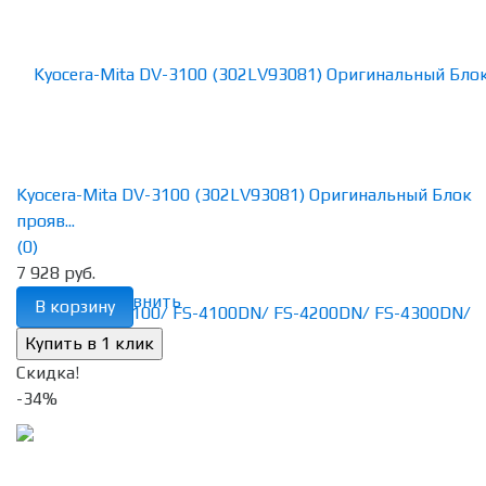
Kyocera-Mita DV-3100 (302LV93081) Оригинальный Блок
прояв...
(0)
7 928 руб.
избранное
сравнить
В корзину
Скидка!
-34%