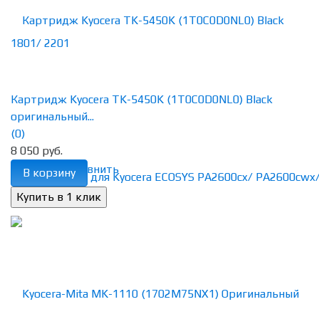
Картридж Kyocera TK-5450K (1T0C0D0NL0) Black
оригинальный...
(0)
8 050 руб.
избранное
сравнить
В корзину