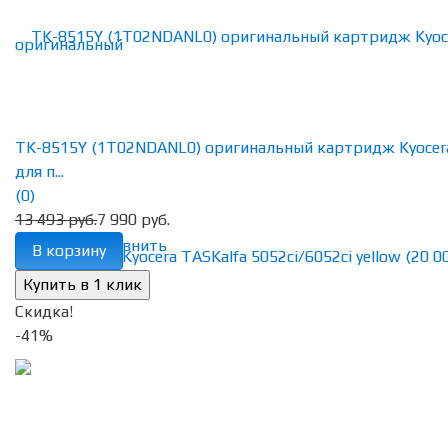
TK-8515Y (1T02NDANL0) оригинальный картридж Kyocer
для п...
(0)
13 493 руб.
7 990 руб.
избранное
сравнить
В корзину
Скидка!
-41%