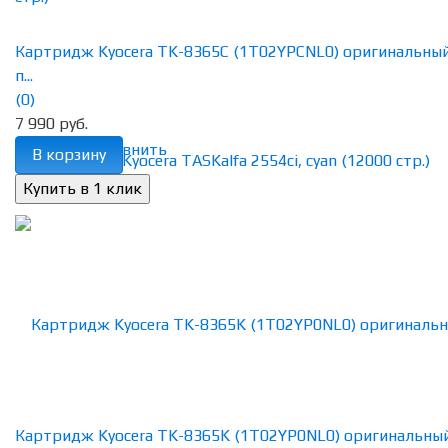
Картридж Kyocera TK-8365C (1T02YPCNL0) оригинальны
п...
(0)
7 990 руб.
избранное
сравнить
В корзину
Картридж Kyocera TK-8365K (1T02YP0NL0) оригинальны