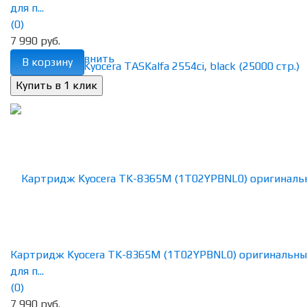
для п...
(0)
7 990 руб.
избранное
сравнить
В корзину
Картридж Kyocera TK-8365M (1T02YPBNL0) оригинальн
для п...
(0)
7 990 руб.