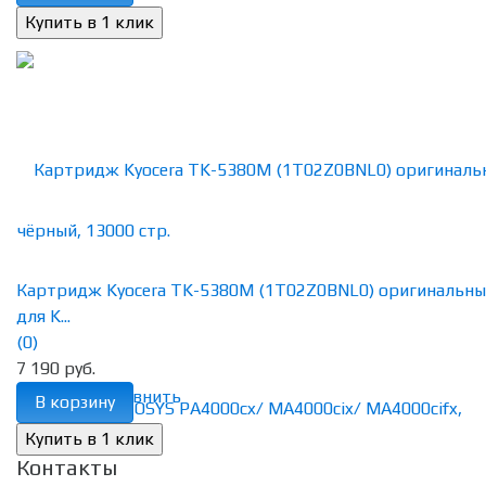
Картридж Kyocera TK-5380M (1T02Z0BNL0) оригинальн
для K...
(0)
7 190 руб.
избранное
сравнить
В корзину
Контакты