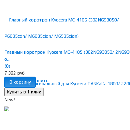
Главный коротрон Kyocera MC-4105 (302NG93050/ 2NG93
о...
(0)
7 392 руб.
избранное
сравнить
В корзину
New!