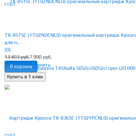
TK-8515C (1T02NDCNL0) оригинальный картридж Kyocer
для п...
(0)
13 493 руб.
7 990 руб.
избранное
сравнить
В корзину