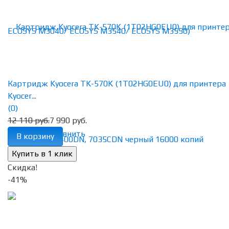
Картридж Kyocera TK-570K (1T02HG0EU0) для принтера
Kyocer...
(0)
12 110 руб.
7 990 руб.
избранное
сравнить
В корзину
Скидка!
-41%