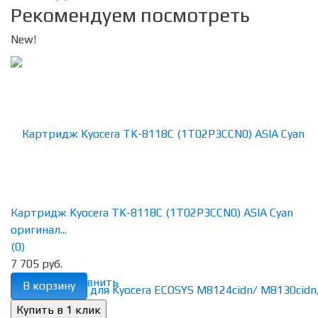
Рекомендуем посмотреть
New!
Картридж Kyocera TK-8118C (1T02P3CCN0) ASIA Cyan
оригинал...
(0)
7 705 руб.
избранное
сравнить
В корзину