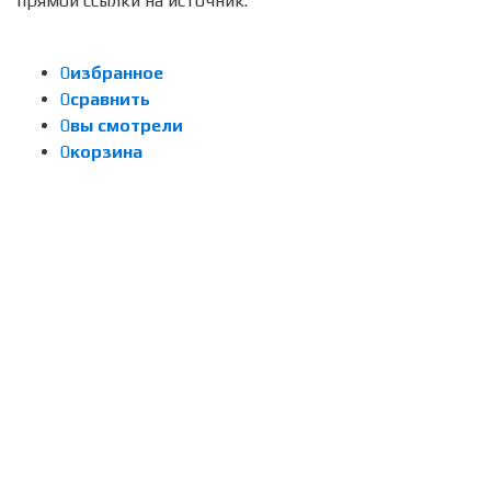
прямой ссылки на источник.
0
избранное
0
сравнить
0
вы смотрели
0
корзина