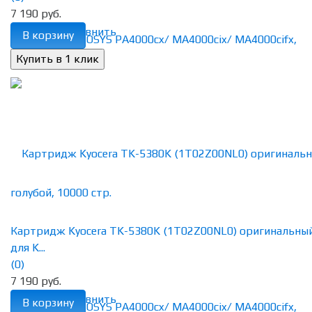
7 190 руб.
избранное
сравнить
В корзину
Картридж Kyocera TK-5380K (1T02Z00NL0) оригинальны
для K...
(0)
7 190 руб.
избранное
сравнить
В корзину