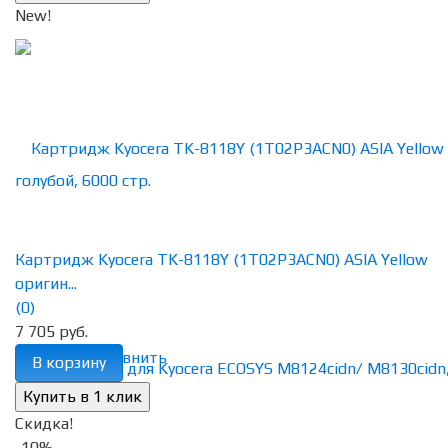
New!
Картридж Kyocera TK-8118Y (1T02P3ACN0) ASIA Yellow
оригин...
(0)
7 705 руб.
избранное
сравнить
В корзину
Скидка!
-10%