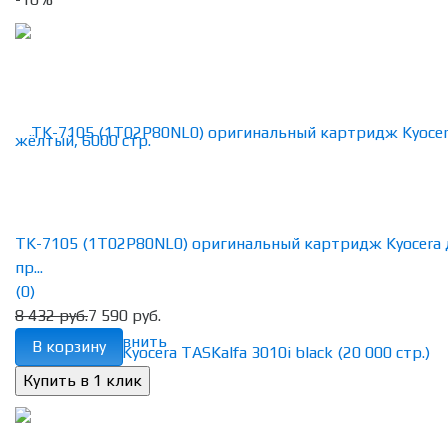
TK-7105 (1T02P80NL0) оригинальный картридж Kyocera 
пр...
(0)
8 432 руб.
7 590 руб.
избранное
сравнить
В корзину