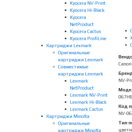
Kyocera NV-Print
Kyocera Hi-Black
Kyocera
NetProduct
Kyocera Cactus
Kyocera ProfiLine
Картриджи Lexmark
Оригинальные
Венд
картриджи Lexmark
Canon
Совместимые
Брен
картриджи Lexmark
NV-Pr
Lexmark
NetProduct
Моде
Lexmark NV-Print
067H
Lexmark Hi-Black
Код 
Lexmark Cactus
NV-0
Картриджи Minolta
Тип п
Оригинальные
цветн
картриджи Minolta