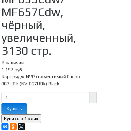
MF657Cdw,
чёрный,
увеличенный,
3130 стр.
В наличии
1 152 руб.
Картридж NVP совместимый Canon
067HBk (NV-067HBk) Black
Купить