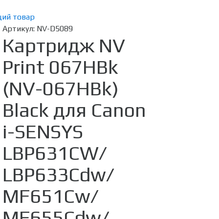
ий товар
Артикул:
NV-D5089
Картридж NV
Print 067HBk
(NV-067HBk)
Black для Canon
i-SENSYS
LBP631CW/
LBP633Cdw/
MF651Cw/
MF655Cdw/