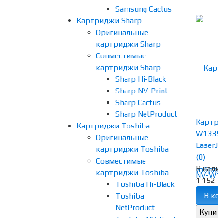
Samsung Cactus
Картриджи Sharp
Оригинальные
картриджи Sharp
Совместимые
картриджи Sharp
Sharp Hi-Black
Sharp NV-Print
Sharp Cactus
Sharp NetProduct
Картр
Картриджи Toshiba
W1335
Оригинальные
LaserJ
картриджи Toshiba
(0)
Совместимые
В нал
избра
картриджи Toshiba
1 152 
Toshiba Hi-Black
В к
Toshiba
NetProduct