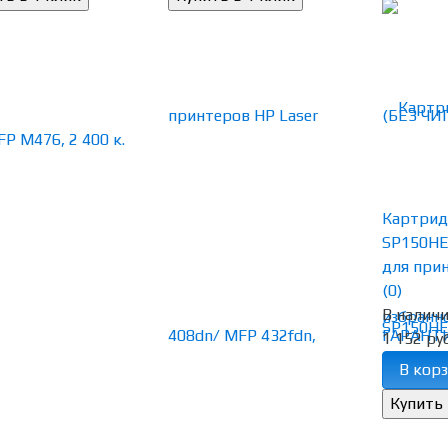
Картрид
SP150HE
для прин
(0)
В налич
избранн
1 152 руб
В корз