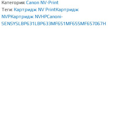
Категория:
Canon NV-Print
Теги:
Картридж NV Print
Картридж
NVP
Картридж NV
HP
Canon
i-
SENSYS
LBP631
LBP633
MF651
MF655
MF657
067H