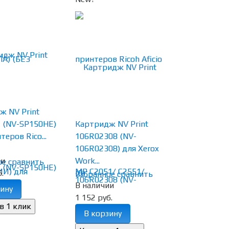
ж NV Print
 (NV-SP150HE)
Картридж NV Print
теров Rico...
106R02308 (NV-
106R02308) для Xerox
ии
Work...
ое
сравнить
.
(0)
избранное
сравнить
В наличии
ину
1 152 руб.
В корзину