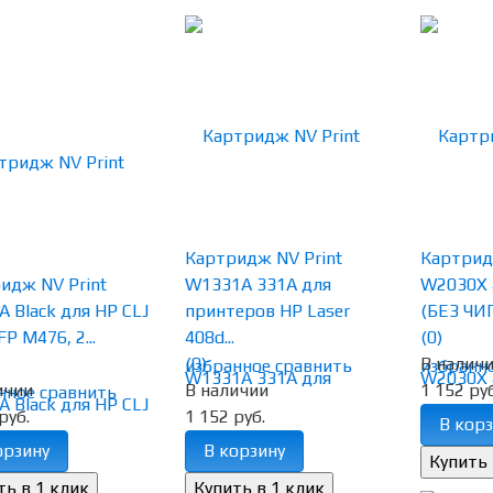
Картридж NV Print
Картрид
идж NV Print
W1331A 331A для
W2030X 
A Black для HP CLJ
принтеров HP Laser
(БЕЗ ЧИП
P M476, 2...
408d...
(0)
(0)
В налич
избранное
сравнить
избранн
ичии
В наличии
1 152 руб
нное
сравнить
руб.
1 152 руб.
В корз
орзину
В корзину