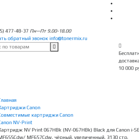
95) 477-48-37
Пн—Пт 9.00-18.00
ать обратный звонок
info@tonermix.ru
Бесплат
доставка
10 000 р
Главная
Картриджи Canon
Совместимые картриджи Canon
Canon NV-Print
Картридж NV Print 067HBk (NV-067HBk) Black для Canon 
MF655Cdw/ MF657Cdw, чёрный, увеличенный, 3130 стр.