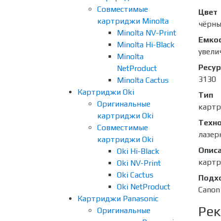
Совместимые
Цвет
картриджи Minolta
чёрны
Minolta NV-Print
Емко
Minolta Hi-Black
увели
Minolta
Ресур
NetProduct
3130
Minolta Cactus
Картриджи Oki
Тип
Оригинальные
карт
картриджи Oki
Техно
Совместимые
лазер
картриджи Oki
Опис
Oki Hi-Black
картр
Oki NV-Print
Oki Cactus
Подх
Oki NetProduct
Canon
Картриджи Panasonic
Рек
Оригинальные