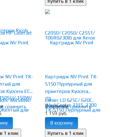
 NV Print TK-
Картридж NV Print TK-
лтый для
5150 Пурпурный для
в Kyocera EC...
принтеров Kyocera...
(0)
ии
В наличии
ое
сравнить
избранное
сравнить
.
1 159 руб.
ину
В корзину