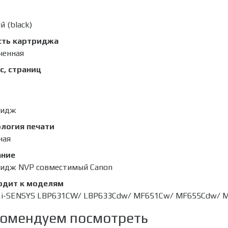
й (black)
сть картриджа
ченная
с, страниц
ридж
логия печати
ная
ание
идж NVP совместимый Canon
одит к моделям
 i-SENSYS LBP631CW/ LBP633Cdw/ MF651Cw/ MF655Cdw/ 
омендуем посмотреть