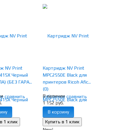
ж NV Print
Картридж NV Print
415X Черный
MPC2550E Black для
А) (БЕЗ ГАРА...
принтеров Ricoh Afic...
(0)
ии
В наличии
ое
сравнить
избранное
сравнить
.
1 152 руб.
ину
В корзину
New!