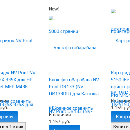
New!
идж NV Print NV-
Картридж
X 335X для HP
Блок фотобарабана NV
5150 Же
et MFP M438...
Print DR133 (NV-
принтеро
DR133DU) для Катюша
(0)
ичии
...
В налич
нное
сравнить
избранн
руб.
(0)
1 159 руб
избранное
сравнить
В наличии
орзину
В корз
1 157 руб.