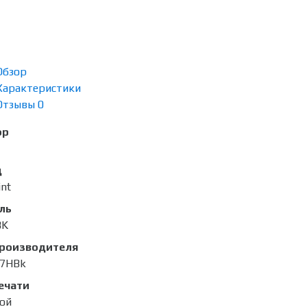
Обзор
Характеристики
Отзывы
0
ор
д
int
ль
BK
производителя
67HBk
ечати
ой