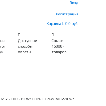
Вход
Регистрация
Корзина
0
0 руб.
ная
Доступные
Свыше
 от
способы
15000+
уб.
оплаты
товаров
i-SENSYS LBP631CW/ LBP633Cdw/ MF651Cw/