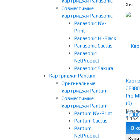
картриджи Panasonic
Хит!
Совместимые
картриджи Panasonic
Panasonic NV-
Print
Panasonic Hi-Black
Panasonic Cactus
Panasonic
NetProduct
Panasonic Sakura
Картриджи Pantum
Картр
Оригинальные
CF380
картриджи Pantum
Pro MF
Совместимые
(0)
картриджи Pantum
В нал
избра
Pantum NV-Print
1 152 
Pantum Cactus
В к
Pantum
NetProduct