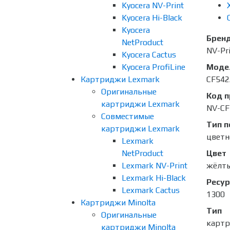
Kyocera NV-Print
Kyocera Hi-Black
Kyocera
Брен
NetProduct
NV-Pr
Kyocera Cactus
Kyocera ProfiLine
Моде
Картриджи Lexmark
CF542
Оригинальные
Код 
картриджи Lexmark
NV-CF
Совместимые
Тип п
картриджи Lexmark
цветн
Lexmark
NetProduct
Цвет
Lexmark NV-Print
жёлт
Lexmark Hi-Black
Ресур
Lexmark Cactus
1300
Картриджи Minolta
Тип
Оригинальные
карт
картриджи Minolta