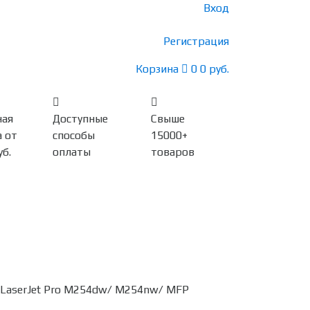
Вход
Регистрация
Корзина
0
0 руб.
ная
Доступные
Свыше
 от
способы
15000+
уб.
оплаты
товаров
 LaserJet Pro M254dw/ M254nw/ MFP