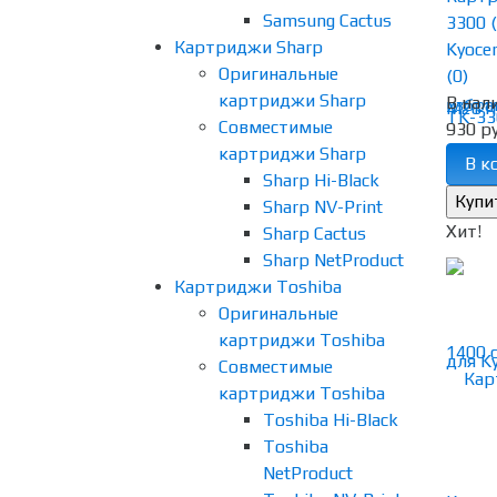
Samsung Cactus
3300 
Картриджи Sharp
Kyocer
Оригинальные
(0)
картриджи Sharp
В нал
избра
Совместимые
930 ру
картриджи Sharp
В к
Sharp Hi-Black
Sharp NV-Print
Хит!
Sharp Cactus
Sharp NetProduct
Картриджи Toshiba
Оригинальные
картриджи Toshiba
Совместимые
картриджи Toshiba
Toshiba Hi-Black
Toshiba
NetProduct