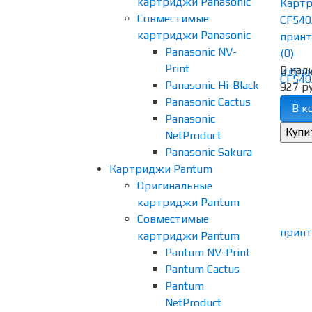
картриджи Panasonic
Картр
Совместимые
CF540
картриджи Panasonic
принте
Panasonic NV-
(0)
Print
В нал
избра
Panasonic Hi-Black
927 ру
Panasonic Cactus
В к
Panasonic
NetProduct
Panasonic Sakura
Картриджи Pantum
Оригинальные
картриджи Pantum
Совместимые
картриджи Pantum
Pantum NV-Print
Pantum Cactus
Pantum
NetProduct