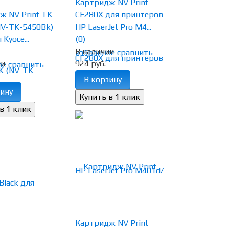
Картридж NV Print
 NV Print TK-
CF280X для принтеров
NV-TK-5450Bk)
HP LaserJet Pro M4...
 Kyoce...
(0)
В наличии
избранное
сравнить
ии
924 руб.
ое
сравнить
В корзину
ину
Картридж NV Print