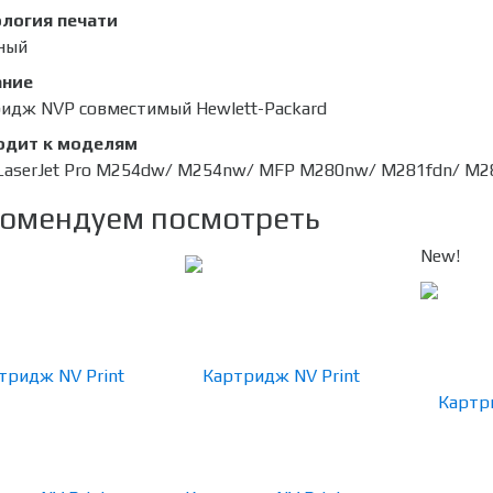
логия печати
ный
ание
идж NVP совместимый Hewlett-Packard
одит к моделям
 LaserJet Pro M254dw/ M254nw/ MFP M280nw/ M281fdn/ M
омендуем посмотреть
New!