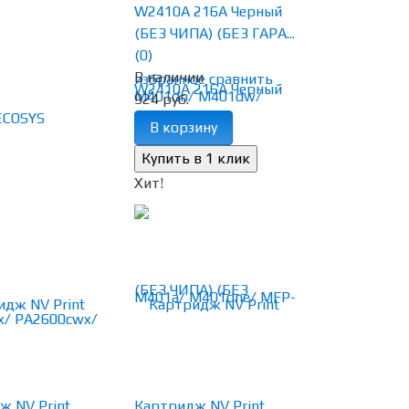
W2410A 216A Черный
(БЕЗ ЧИПА) (БЕЗ ГАРА...
(0)
В наличии
избранное
сравнить
924 руб.
В корзину
Хит!
ж NV Print
Картридж NV Print