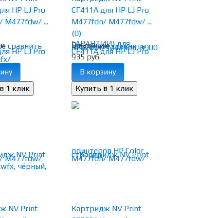
ля HP LJ Pro
CF411A для HP LJ Pro
 M477fdw/ ...
M477fdn/ M477fdw/ ...
(0)
ии
В наличии
ое
сравнить
избранное
сравнить
935 руб.
ину
В корзину
ж NV Print
Картридж NV Print