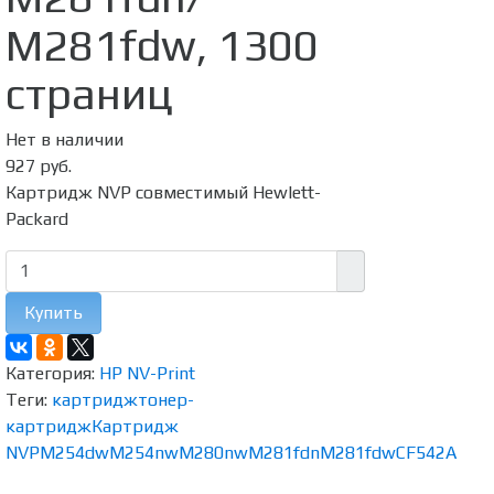
M281fdw, 1300
страниц
Нет в наличии
927 руб.
Картридж NVP совместимый Hewlett-
Packard
Купить
Категория:
HP NV-Print
Теги:
картридж
тонер-
картридж
Картридж
NVP
M254dw
M254nw
M280nw
M281fdn
M281fdw
CF542A