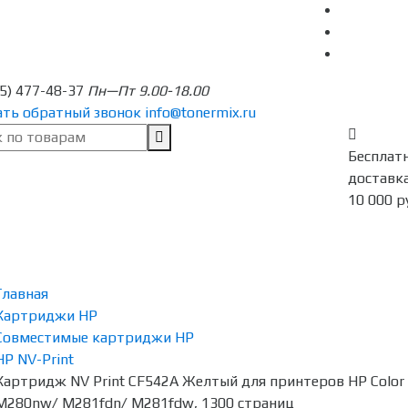
95) 477-48-37
Пн—Пт 9.00-18.00
ать обратный звонок
info@tonermix.ru
Бесплат
доставка
10 000 р
Главная
Картриджи HP
Совместимые картриджи HP
HP NV-Print
Картридж NV Print CF542A Желтый для принтеров HP Color
M280nw/ M281fdn/ M281fdw, 1300 страниц