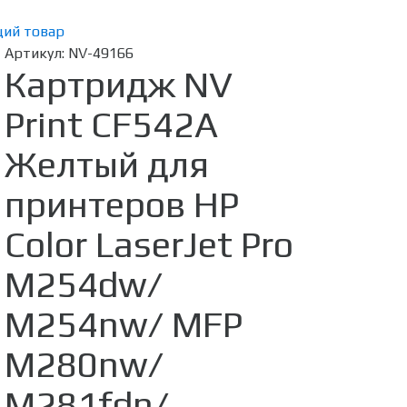
ий товар
Артикул:
NV-49166
Картридж NV
Print CF542A
Желтый для
принтеров HP
Color LaserJet Pro
M254dw/
M254nw/ MFP
M280nw/
M281fdn/