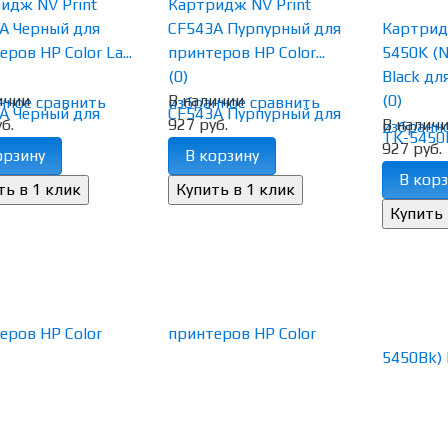
идж NV Print
Картридж NV Print
A Черный для
CF543A Пурпурный для
Картридж
ров HP Color La...
принтеров HP Color...
5450K (
(0)
Black для
ичии
В наличии
(0)
нное
сравнить
избранное
сравнить
б.
927 руб.
В налич
избранн
927 руб.
орзину
В корзину
В корз