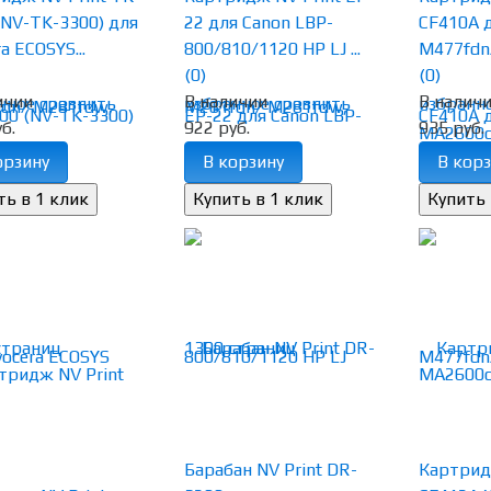
(NV-TK-3300) для
22 для Canon LBP-
CF410A д
a ECOSYS...
800/810/1120 HP LJ ...
M477fdn/
(0)
(0)
ичии
В наличии
В налич
нное
сравнить
избранное
сравнить
избранн
б.
922 руб.
935 руб.
орзину
В корзину
В корз
Барабан NV Print DR-
Картрид