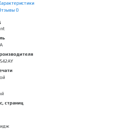
Характеристики
Отзывы
0
д
int
ль
A
производителя
542AY
ечати
ой
ый
с, страниц
ридж