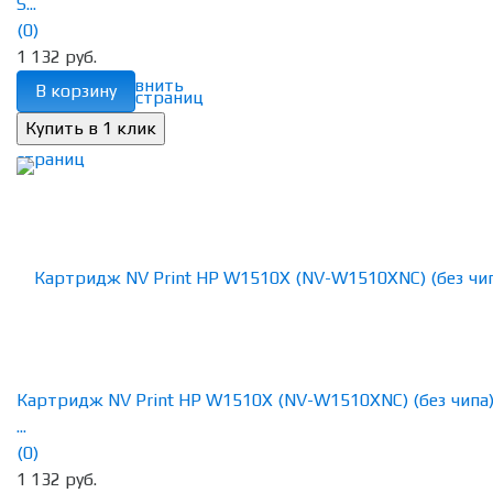
S...
(0)
1 132 руб.
избранное
сравнить
В корзину
Картридж NV Print HP W1510X (NV-W1510XNC) (без чипа)
...
(0)
1 132 руб.