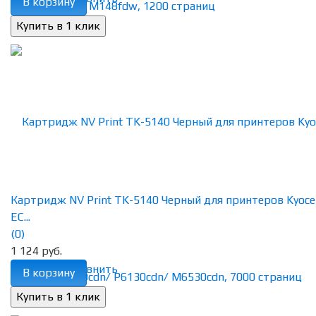
В корзину
Картридж NV Print TK-5140 Черный для принтеров Kyoce
EC...
(0)
1 124 руб.
избранное
сравнить
В корзину