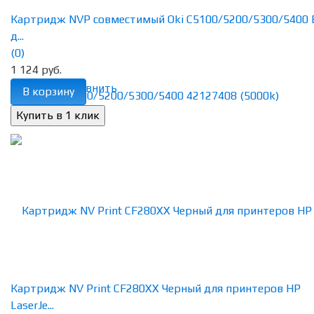
Картридж NVP совместимый Oki C5100/5200/5300/5400 
д...
(0)
1 124 руб.
избранное
сравнить
В корзину
Картридж NV Print CF280XX Черный для принтеров HP
LaserJe...