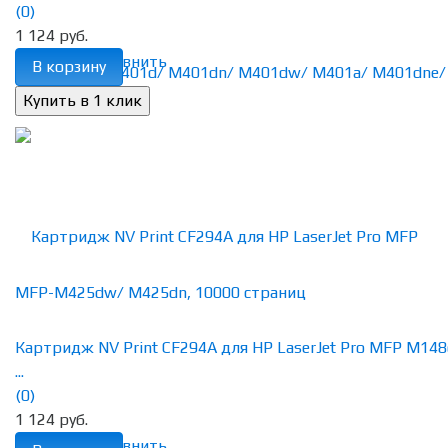
(0)
1 124 руб.
избранное
сравнить
В корзину
Картридж NV Print CF294A для HP LaserJet Pro MFP M14
...
(0)
1 124 руб.
избранное
сравнить