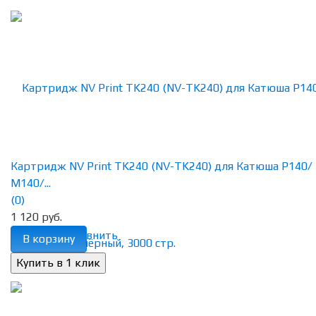
Картридж NV Print TK240 (NV-TK240) для Катюша P140/
M140/...
(0)
1 120 руб.
избранное
сравнить
В корзину