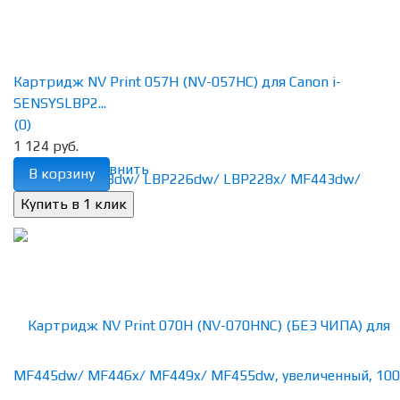
Картридж NV Print 057H (NV-057HC) для Canon i-
SENSYSLBP2...
(0)
1 124 руб.
избранное
сравнить
В корзину