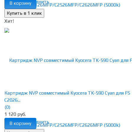
избранное
сравнить
В корзину
Хит!
Картридж NVP совместимый Kyocera TK-590 Cyan для FS
C2026...
(0)
1 120 руб.
избранное
сравнить
В корзину