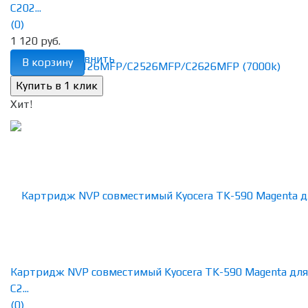
C202...
(0)
1 120 руб.
избранное
сравнить
В корзину
Хит!
Картридж NVP совместимый Kyocera TK-590 Magenta для
C2...
(0)