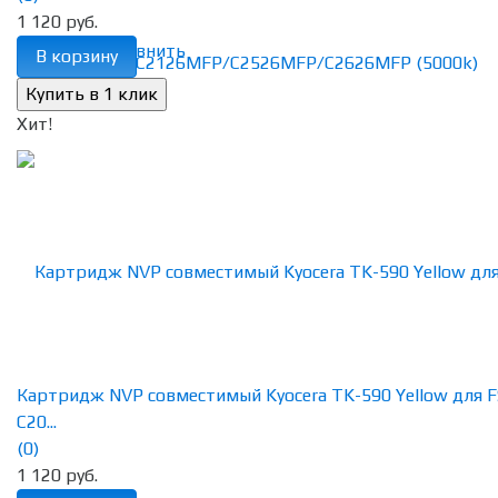
1 120 руб.
избранное
сравнить
В корзину
Хит!
Картридж NVP совместимый Kyocera TK-590 Yellow для F
C20...
(0)
1 120 руб.