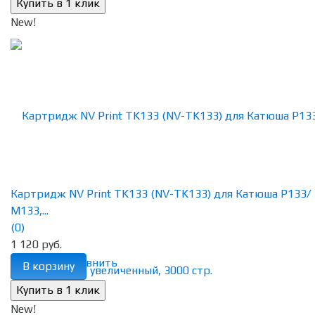
New!
Картридж NV Print TK133 (NV-TK133) для Катюша P133/
M133,...
(0)
1 120 руб.
избранное
сравнить
В корзину
New!