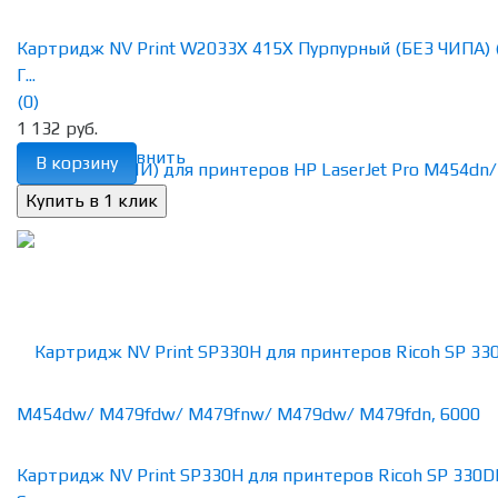
Картридж NV Print W2033X 415X Пурпурный (БЕЗ ЧИПА) 
Г...
(0)
1 132 руб.
избранное
сравнить
В корзину
Картридж NV Print SP330H для принтеров Ricoh SP 330D