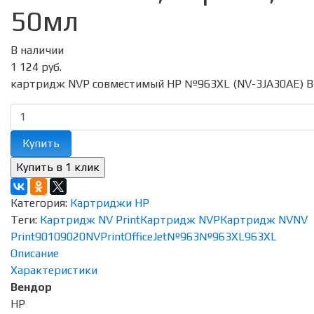
50мл
В наличии
1 124 руб.
картридж NVP совместимый HP №963XL (NV-3JA30AE) B
Купить
Категория:
Картриджи HP
Теги:
Картридж NV Print
Картридж NVP
Картридж NV
NV
Print
9010
9020
NVPrint
OfficeJet
№963
№963XL
963XL
Описание
Характеристики
Вендор
HP