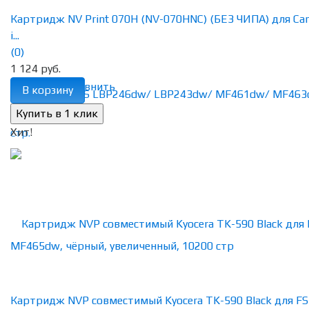
Картридж NV Print 070H (NV-070HNC) (БЕЗ ЧИПА) для Ca
i...
(0)
1 124 руб.
избранное
сравнить
В корзину
Хит!
Картридж NVP совместимый Kyocera TK-590 Black для FS