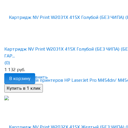
Картридж NV Print W2031X 415X Голубой (БЕЗ ЧИПА) (Б
ГАР...
(0)
1 132 руб.
избранное
сравнить
В корзину