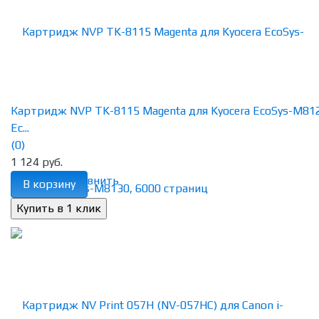
Картридж NVP TK-8115 Magenta для Kyocera EcoSys-M81
Ec...
(0)
1 124 руб.
избранное
сравнить
В корзину