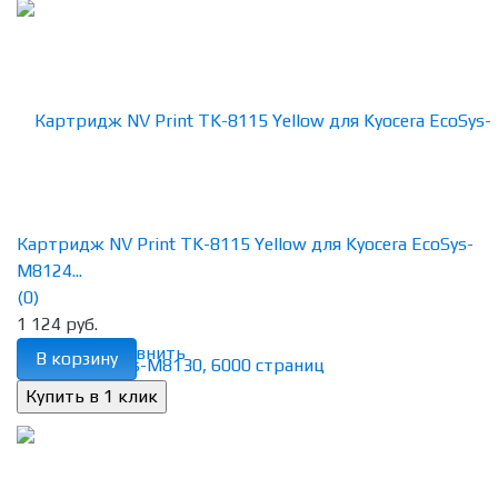
Картридж NV Print TK-8115 Yellow для Kyocera EcoSys-
M8124...
(0)
1 124 руб.
избранное
сравнить
В корзину