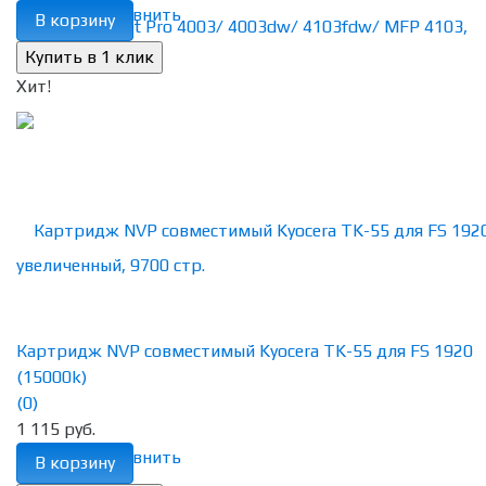
избранное
сравнить
В корзину
Хит!
Картридж NVP совместимый Kyocera TK-55 для FS 1920
(15000k)
(0)
1 115 руб.
избранное
сравнить
В корзину