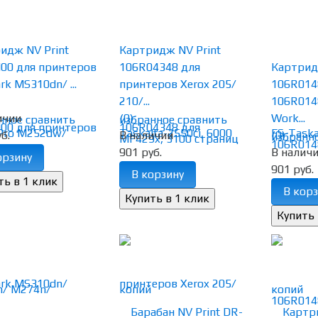
идж NV Print
Картридж NV Print
00 для принтеров
106R04348 для
Картрид
rk MS310dn/ ...
принтеров Xerox 205/
106R014
210/...
106R0148
ичии
(0)
Work...
нное
сравнить
избранное
сравнить
б.
В наличии
(0)
избранн
901 руб.
В налич
орзину
901 руб.
В корзину
В корз