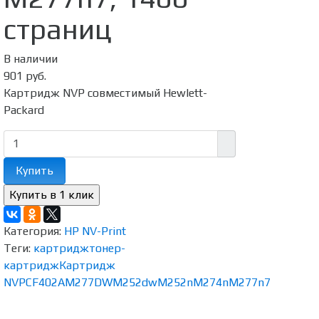
страниц
В наличии
901 руб.
Картридж NVP совместимый Hewlett-
Packard
Купить
Категория:
HP NV-Print
Теги:
картридж
тонер-
картридж
Картридж
NVP
CF402A
M277DW
M252dw
M252n
M274n
M277n7