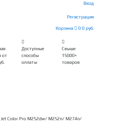
Вход
Регистрация
Корзина
0
0 руб.
ная
Доступные
Свыше
 от
способы
15000+
уб.
оплаты
товаров
Jet Color Pro M252dw/ M252n/ M274n/