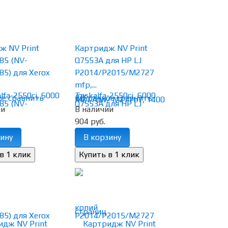
ж NV Print
Картридж NV Print
85 (NV-
Q7553A для HP LJ
5) для Xerox
P2014/P2015/M2727
mfp,...
(0)
ое
сравнить
избранное
сравнить
ии
В наличии
904 руб.
ину
В корзину