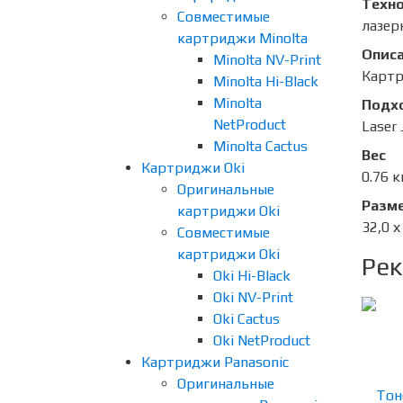
Техно
Совместимые
лазер
картриджи Minolta
Опис
Minolta NV-Print
Картр
Minolta Hi-Black
Minolta
Подх
NetProduct
Laser
Minolta Cactus
Вес
Картриджи Oki
0.76 к
Оригинальные
Разме
картриджи Oki
32,0 х
Совместимые
картриджи Oki
Рек
Oki Hi-Black
Oki NV-Print
Oki Cactus
Oki NetProduct
Картриджи Panasonic
Оригинальные