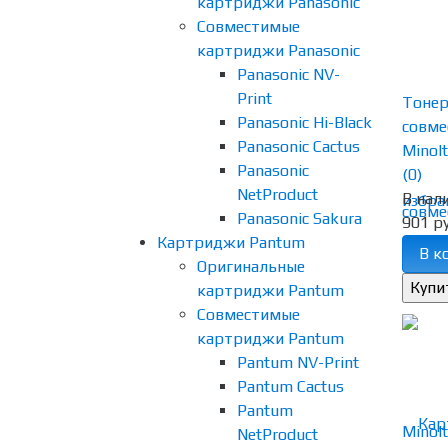
картриджи Panasonic
Совместимые
картриджи Panasonic
Panasonic NV-
Print
Тонер
Panasonic Hi-Black
совме
Panasonic Cactus
Minolt
Panasonic
(0)
NetProduct
В нал
избра
Panasonic Sakura
901 ру
Картриджи Pantum
В к
Оригинальные
картриджи Pantum
Совместимые
картриджи Pantum
Pantum NV-Print
Pantum Cactus
Pantum
NetProduct