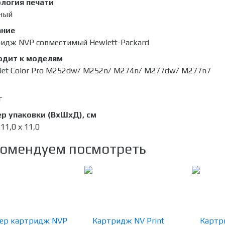
логия печати
ный
ание
идж NVP совместимый Hewlett-Packard
одит к моделям
 Jet Color Pro M252dw/ M252n/ M274n/ M277dw/ M277n7
г
р упаковки (ВхШхД), см
 11,0 х 11,0
омендуем посмотреть