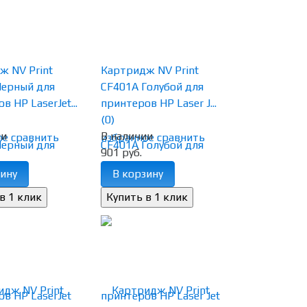
ж NV Print
Картридж NV Print
Черный для
CF401A Голубой для
в HP LaserJet...
принтеров HP Laser J...
(0)
ии
В наличии
ое
сравнить
избранное
сравнить
901 руб.
ину
В корзину