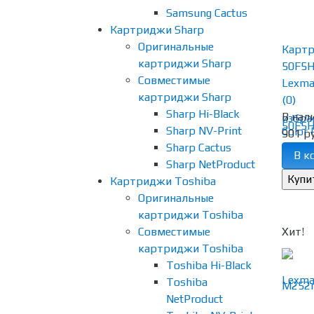
Samsung Cactus
Картриджи Sharp
Оригинальные
Картр
картриджи Sharp
50F5H
Совместимые
Lexma
картриджи Sharp
(0)
Sharp Hi-Black
В нал
избра
Sharp NV-Print
901 ру
Sharp Cactus
В к
Sharp NetProduct
Картриджи Toshiba
Оригинальные
картриджи Toshiba
Совместимые
Хит!
картриджи Toshiba
Toshiba Hi-Black
Toshiba
NetProduct