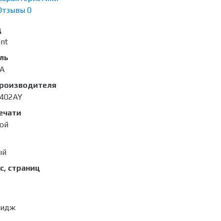
Отзывы
0
д
int
ль
A
производителя
402AY
ечати
ой
ый
с, страниц
ридж