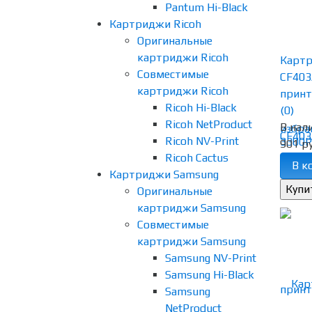
Pantum Hi-Black
Картриджи Ricoh
Оригинальные
картриджи Ricoh
Картр
Совместимые
CF403
картриджи Ricoh
принте
Ricoh Hi-Black
(0)
Ricoh NetProduct
В нал
избра
Ricoh NV-Print
901 ру
Ricoh Cactus
В к
Картриджи Samsung
Оригинальные
картриджи Samsung
Совместимые
картриджи Samsung
Samsung NV-Print
Samsung Hi-Black
Samsung
NetProduct