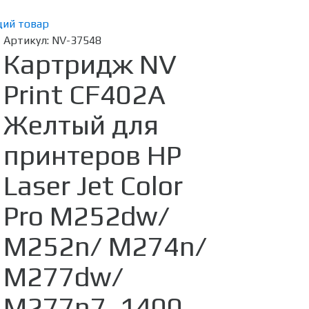
ий товар
Артикул:
NV-37548
Картридж NV
Print CF402A
Желтый для
принтеров HP
Laser Jet Color
Pro M252dw/
M252n/ M274n/
M277dw/
M277n7, 1400