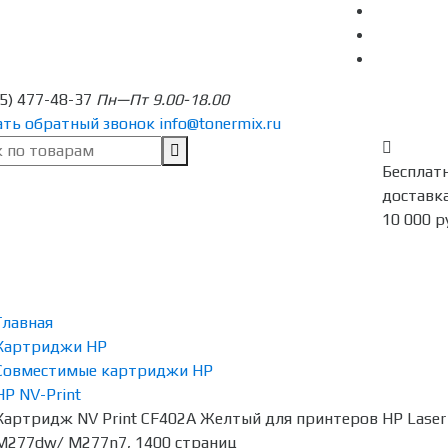
95) 477-48-37
Пн—Пт 9.00-18.00
ать обратный звонок
info@tonermix.ru
Бесплат
доставка
10 000 р
Главная
Картриджи HP
Совместимые картриджи HP
HP NV-Print
Картридж NV Print CF402A Желтый для принтеров HP Laser 
M277dw/ M277n7, 1400 страниц