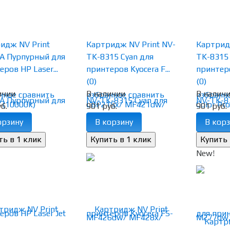
идж NV Print
Картридж NV Print NV-
Картридж
A Пурпурный для
TK-8315 Cyan для
TK-8315
ров HP Laser...
принтеров Kyocera F...
принтеро
(0)
(0)
ичии
В наличии
В налич
нное
сравнить
избранное
сравнить
избранн
б.
901 руб.
901 руб.
орзину
В корзину
В корз
New!