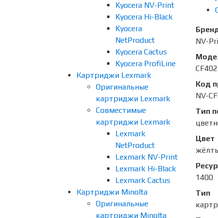
Kyocera NV-Print
Kyocera Hi-Black
Kyocera
Брен
NetProduct
NV-Pr
Kyocera Cactus
Моде
Kyocera ProfiLine
CF402
Картриджи Lexmark
Код 
Оригинальные
NV-CF
картриджи Lexmark
Совместимые
Тип п
картриджи Lexmark
цветн
Lexmark
Цвет
NetProduct
жёлт
Lexmark NV-Print
Ресур
Lexmark Hi-Black
1400
Lexmark Cactus
Картриджи Minolta
Тип
Оригинальные
карт
картриджи Minolta