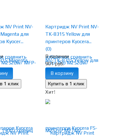
 NV Print NV-
Картридж NV Print NV-
 Magenta для
TK-8315 Yellow для
в Kyocer...
принтеров Kyocera...
(0)
ии
В наличии
ое
сравнить
избранное
сравнить
901 руб.
ину
В корзину
Хит!