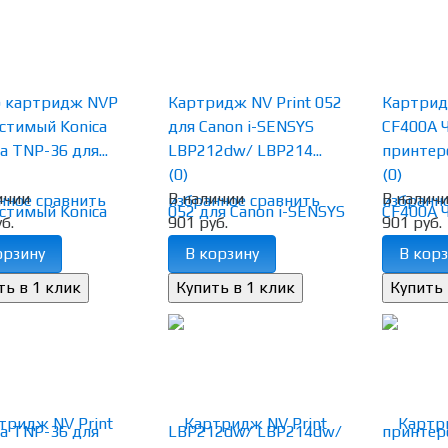
 картридж NVP
Картридж NV Print 052
Картрид
стимый Konica
для Canon i-SENSYS
CF400A 
a TNP-36 для...
LBP212dw/ LBP214...
принтеро
(0)
(0)
ичии
В наличии
В налич
нное
сравнить
избранное
сравнить
избранн
б.
901 руб.
901 руб.
орзину
В корзину
В корз