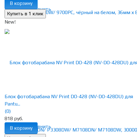
В корзину
избранное
сравнить
New!
Блок фотобарабана NV Print DO-428 (NV-DO-428DU) для
Pantu...
(0)
818 руб.
избранное
сравнить
В корзину