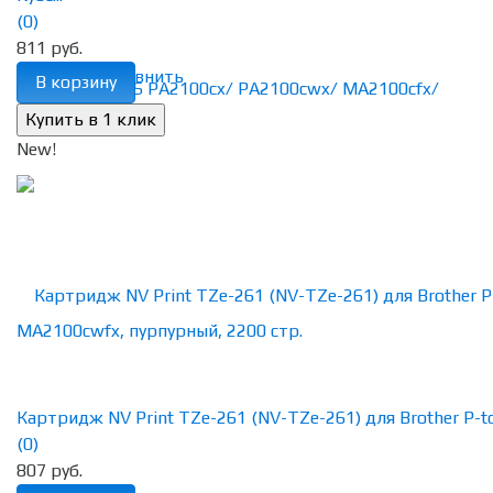
(0)
811 руб.
избранное
сравнить
В корзину
New!
Картридж NV Print TZe-261 (NV-TZe-261) для Brother P-tou
(0)
807 руб.