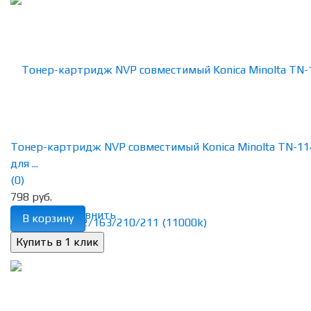
Тонер-картридж NVP совместимый Konica Minolta TN-11
для ...
(0)
798 руб.
избранное
сравнить
В корзину