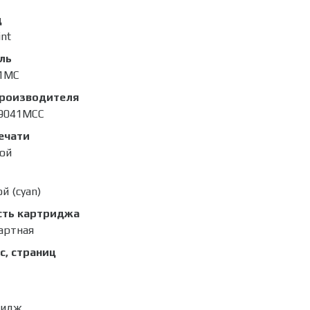
д
int
ль
1MC
производителя
9041MCC
ечати
ой
й (cyan)
сть картриджа
артная
с, страниц
ридж