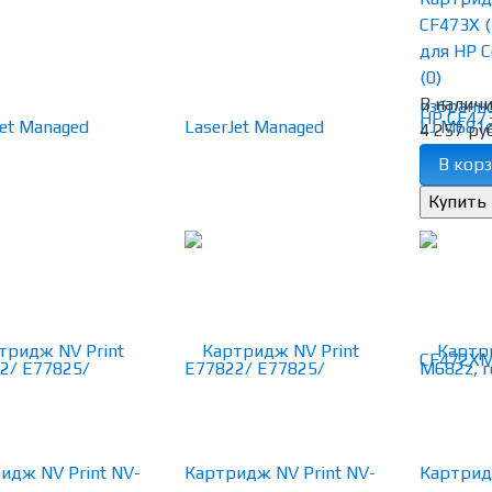
CF473X 
для HP Col
(0)
В налич
избранн
4 257 руб
В корз
идж NV Print NV-
Картридж NV Print NV-
Картридж