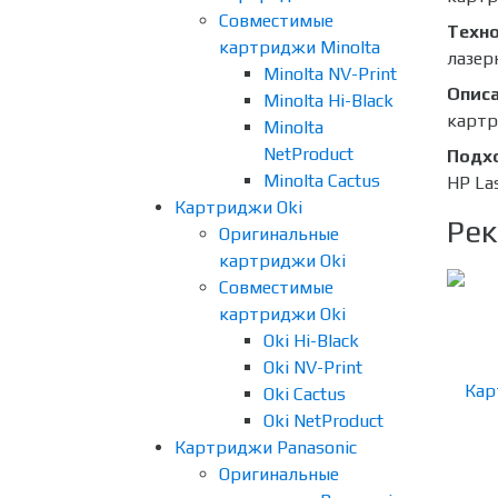
Совместимые
Техно
картриджи Minolta
лазер
Minolta NV-Print
Опис
Minolta Hi-Black
картр
Minolta
NetProduct
Подх
Minolta Cactus
HP La
Картриджи Oki
Рек
Оригинальные
картриджи Oki
Совместимые
картриджи Oki
Oki Hi-Black
Oki NV-Print
Oki Cactus
Oki NetProduct
Картриджи Panasonic
Оригинальные