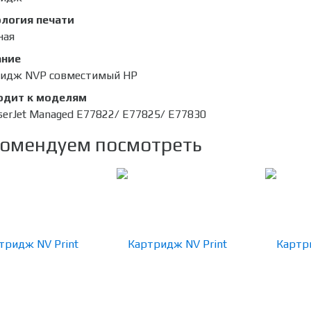
логия печати
ная
ание
идж NVP совместимый HP
одит к моделям
serJet Managed E77822/ E77825/ E77830
омендуем посмотреть