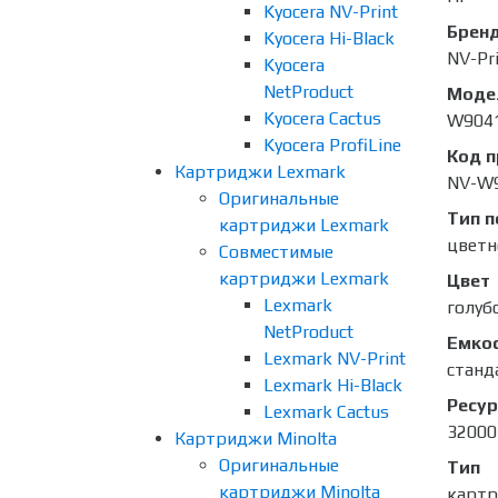
Kyocera NV-Print
Брен
Kyocera Hi-Black
NV-Pr
Kyocera
NetProduct
Моде
Kyocera Cactus
W904
Kyocera ProfiLine
Код 
Картриджи Lexmark
NV-W
Оригинальные
Тип п
картриджи Lexmark
цветн
Совместимые
картриджи Lexmark
Цвет
Lexmark
голубо
NetProduct
Емко
Lexmark NV-Print
станд
Lexmark Hi-Black
Ресур
Lexmark Cactus
32000
Картриджи Minolta
Оригинальные
Тип
картриджи Minolta
карт