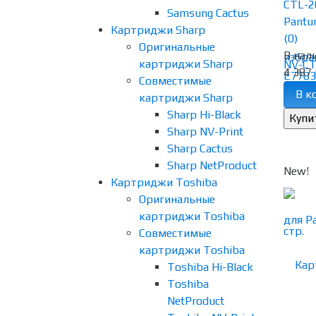
CTL-2
Samsung Cactus
Pantu
Картриджи Sharp
(0)
Оригинальные
В нал
избра
картриджи Sharp
4 387 
Совместимые
В к
картриджи Sharp
Sharp Hi-Black
Sharp NV-Print
Sharp Cactus
Sharp NetProduct
New!
Картриджи Toshiba
Оригинальные
картриджи Toshiba
Совместимые
картриджи Toshiba
Toshiba Hi-Black
Toshiba
NetProduct