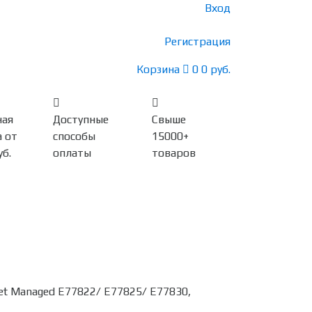
Вход
Регистрация
Корзина
0
0 руб.
ная
Доступные
Свыше
 от
способы
15000+
уб.
оплаты
товаров
t Managed E77822/ E77825/ E77830,