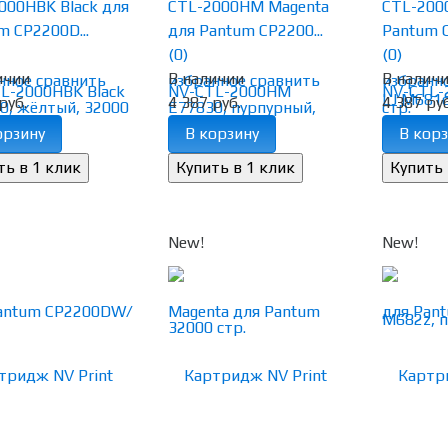
000HBK Black для
CTL-2000HM Magenta
CTL-2000
m CP2200D...
для Pantum CP2200...
Pantum C
(0)
(0)
ичии
В наличии
В налич
нное
сравнить
избранное
сравнить
избранн
руб.
4 387 руб.
4 387 руб
орзину
В корзину
В корз
New!
New!