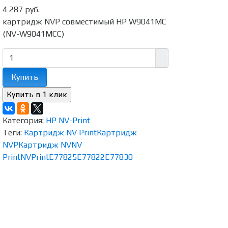
4 287 руб.
картридж NVP совместимый HP W9041MC
(NV-W9041MCC)
Купить
Категория:
HP NV-Print
Теги:
Картридж NV Print
Картридж
NVP
Картридж NV
NV
Print
NVPrint
E77825
E77822
E77830