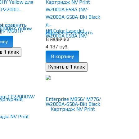
HY Yellow для
Картридж NV Print
P2200D...
W2000A 658A (NV-
W2000A-658A-Bk) Black
ии
д...
ое
сравнить
.
(0)
избранное
сравнить
В наличии
ину
4 187 руб.
В корзину