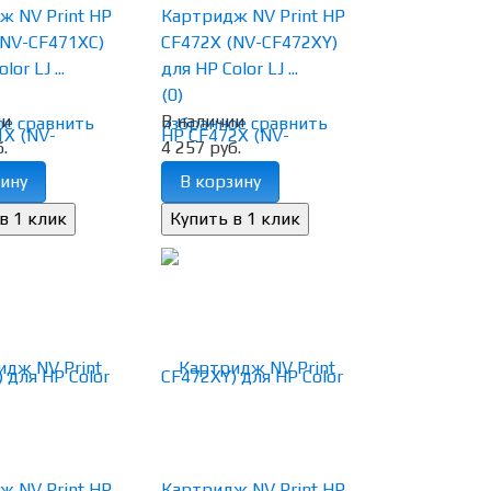
ж NV Print HP
Картридж NV Print HP
(NV-CF471XC)
CF472X (NV-CF472XY)
or LJ ...
для HP Color LJ ...
(0)
ии
В наличии
ое
сравнить
избранное
сравнить
.
4 257 руб.
ину
В корзину
ж NV Print HP
Картридж NV Print HP