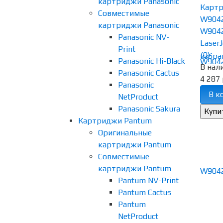
картриджи Panasonic
Картр
Совместимые
W904
картриджи Panasonic
W9042
Panasonic NV-
LaserJ
Print
(0)
избра
Panasonic Hi-Black
В нал
Panasonic Cactus
4 287 
Panasonic
В к
NetProduct
Panasonic Sakura
Картриджи Pantum
Оригинальные
картриджи Pantum
Совместимые
картриджи Pantum
Pantum NV-Print
Pantum Cactus
Pantum
NetProduct