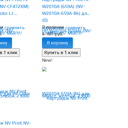
(NV-CF472XM)
W2010A (659A) (NV-
or LJ ...
W2010A-659A-Bk) дл...
(0)
ии
В наличии
ое
сравнить
избранное
сравнить
.
4 187 руб.
ину
В корзину
New!
 NV Print NV-