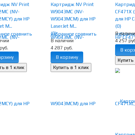
идж NV Print
Картридж NV Print
Картрид
2MC (NV-
W9043MC (NV-
CF471X 
MCY) для HP
W9043MCM) для HP
для HP Col
et M...
LaserJet M...
(0)
(0)
В налич
нное
сравнить
избранное
сравнить
избранн
ичии
В наличии
4 257 руб
руб.
4 287 руб.
В корз
орзину
В корзину
Картрид