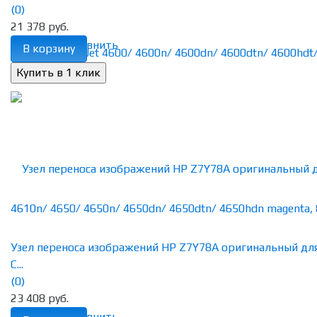
(0)
21 378 руб.
избранное
сравнить
В корзину
Узел переноса изображений HP Z7Y78A оригинальный дл
C...
(0)
23 408 руб.
избранное
сравнить