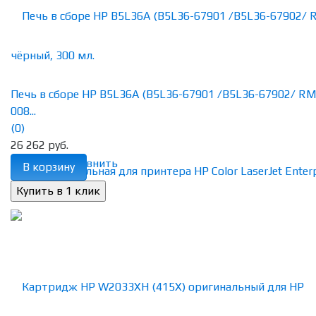
Печь в сборе HP B5L36A (B5L36-67901 /B5L36-67902/ RM
008...
(0)
26 262 руб.
избранное
сравнить
В корзину