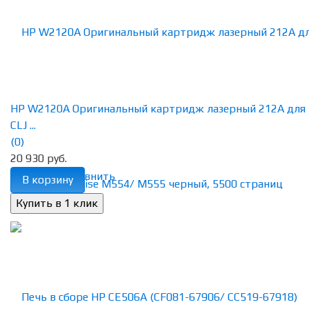
HP W2120A Оригинальный картридж лазерный 212A для
CLJ ...
(0)
20 930 руб.
избранное
сравнить
В корзину