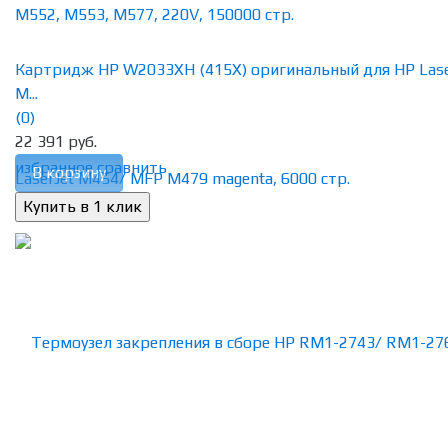
Картридж HP W2033XH (415X) оригинальный для HP Lase
M...
(0)
22 391 руб.
избранное
сравнить
В корзину