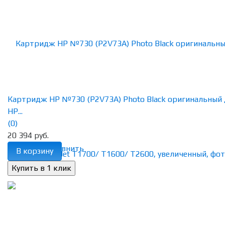
Картридж HP №730 (P2V73A) Photo Black оригинальный 
HP...
(0)
20 394 руб.
избранное
сравнить
В корзину