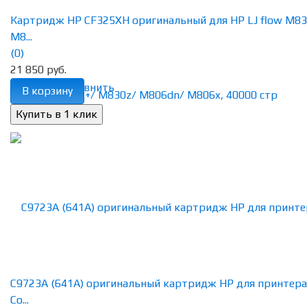
Картридж HP CF325XH оригинальный для HP LJ flow M83
M8...
(0)
21 850 руб.
избранное
сравнить
В корзину
C9723A (641A) оригинальный картридж HP для принтера
Co...