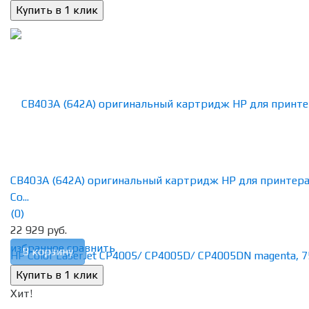
CB403A (642A) оригинальный картридж HP для принтер
Co...
(0)
22 929 руб.
избранное
сравнить
В корзину
Хит!