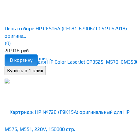
Печь в сборе HP CE506A (CF081-67906/ CC519-67918)
оригина...
(0)
20 918 руб.
избранное
сравнить
В корзину