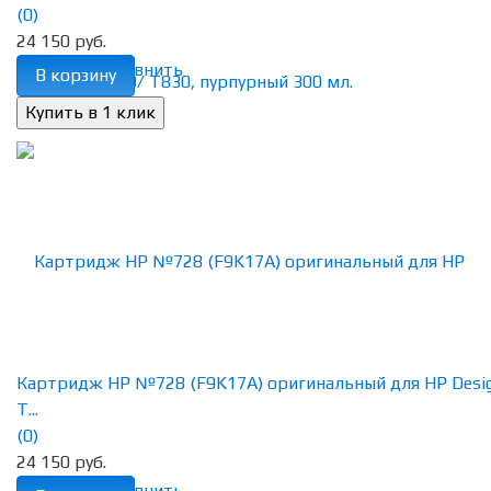
(0)
24 150 руб.
избранное
сравнить
В корзину
Картридж HP №728 (F9K17A) оригинальный для HP Desig
T...
(0)
24 150 руб.
избранное
сравнить