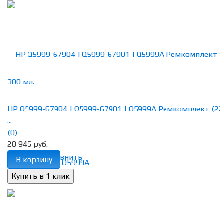
HP Q5999-67904 | Q5999-67901 | Q5999A Ремкомплект (2
...
(0)
20 945 руб.
избранное
сравнить
В корзину