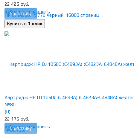
22 425 руб.
избранное
сравнить
В корзину
Картридж HP DJ 1050C (C4893A) (C4823A+C4848A) желты
№80 ...
(0)
22 175 руб.
избранное
сравнить
В корзину