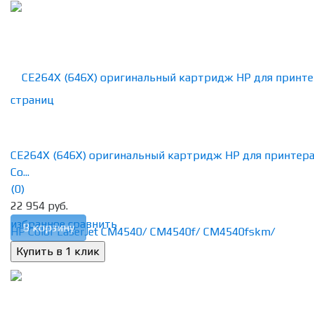
CE264X (646X) оригинальный картридж HP для принтер
Co...
(0)
22 954 руб.
избранное
сравнить
В корзину