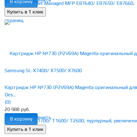
В корзину
Картридж HP №730 (P2V69A) Magenta оригинальный дл
Des...
(0)
20 988 руб.
избранное
сравнить
В корзину