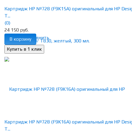
Картридж HP №728 (F9K15A) оригинальный для HP Desig
T...
(0)
24 150 руб.
избранное
сравнить
В корзину
Картридж HP №728 (F9K16A) оригинальный для HP Desig
T...