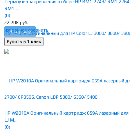
Термоузел закрепления в сборе HP RM1-2743/ RM1-2764
RM1-...
(0)
22 208 руб.
избранное
сравнить
В корзину
HP W2010A Оригинальный картридж 659A лазерный для
LJ M...
(0)