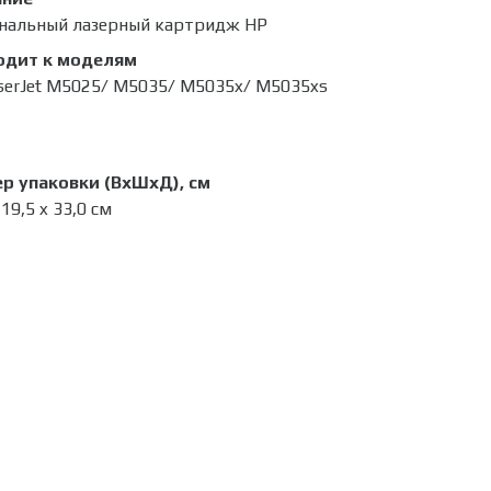
нальный лазерный картридж HP
одит к моделям
serJet M5025/ M5035/ M5035x/ M5035xs
р упаковки (ВхШхД), см
 19,5 x 33,0 см