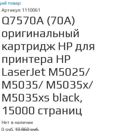
ий товар
Артикул:
1110061
Q7570A (70A)
оригинальный
картридж HP для
принтера HP
LaserJet M5025/
M5035/ M5035x/
M5035xs black,
15000 страниц
Нет в наличии
0 руб.
10 860 руб.