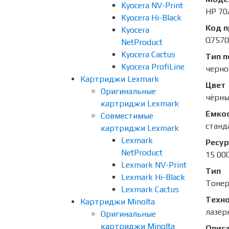
Kyocera NV-Print
HP 70
Kyocera Hi-Black
Код 
Kyocera
Q757
NetProduct
Kyocera Cactus
Тип п
Kyocera ProfiLine
черно
Картриджи Lexmark
Цвет
Оригинальные
чёрн
картриджи Lexmark
Емко
Совместимые
станд
картриджи Lexmark
Lexmark
Ресур
NetProduct
15 000
Lexmark NV-Print
Тип
Lexmark Hi-Black
Тоне
Lexmark Cactus
Техно
Картриджи Minolta
лазер
Оригинальные
картриджи Minolta
Опис