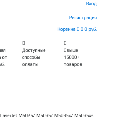
Вход
Регистрация
Корзина
0
0 руб.
ная
Доступные
Свыше
 от
способы
15000+
уб.
оплаты
товаров
 LaserJet M5025/ M5035/ M5035x/ M5035xs