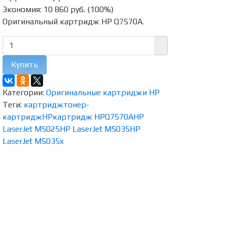
Экономия:
10 860 руб.
(
100%
)
Оригинальный картридж HP Q7570A.
Купить
Категории:
Оригинальные картриджи HP
Теги:
картридж
тонер-
картридж
HP
картридж HP
Q7570A
HP
LaserJet M5025
HP LaserJet M5035
HP
LaserJet M5035x