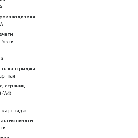
A
производителя
0A
ечати
-белая
ый
сть картриджа
артная
с, страниц
 (А4)
р-картридж
логия печати
ная
ание