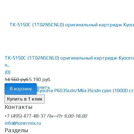
TK-5150C (1T02NSCNL0) оригинальный картридж Kyocer
п...
(0)
14 560 руб.
5 190 руб.
избранное
сравнить
В корзину
Контакты
+7 (495) 477-48-37
Пн—Пт 9.00-18.00
info@tonermix.ru
Разделы