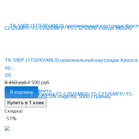
TK-590Y (1T02KVANL0) оригинальный картридж Kyocera
пр...
(0)
8 450 руб.
4 590 руб.
избранное
сравнить
В корзину
Скидка!
-51%