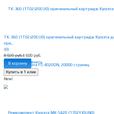
TK-360 (1T02J20EU0) оригинальный картридж Kyocera д
при...
(0)
8 020 руб.
4 600 руб.
избранное
сравнить
В корзину
New!