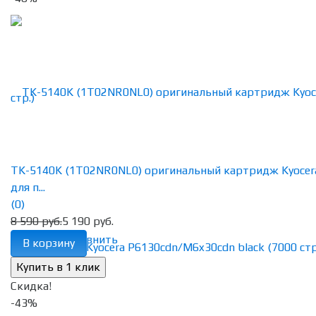
TK-5140K (1T02NR0NL0) оригинальный картридж Kyocer
для п...
(0)
8 590 руб.
5 190 руб.
избранное
сравнить
В корзину
Скидка!
-43%