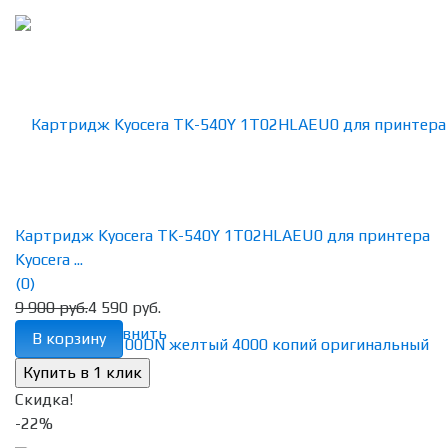
Картридж Kyocera TK-540Y 1T02HLAEU0 для принтера
Kyocera ...
(0)
9 900 руб.
4 590 руб.
избранное
сравнить
В корзину
Скидка!
-22%