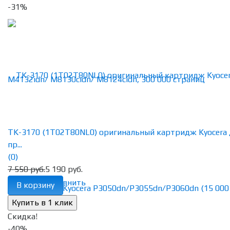
-31%
TK-3170 (1T02T80NL0) оригинальный картридж Kyocera 
пр...
(0)
7 550 руб.
5 190 руб.
избранное
сравнить
В корзину
Скидка!
-40%