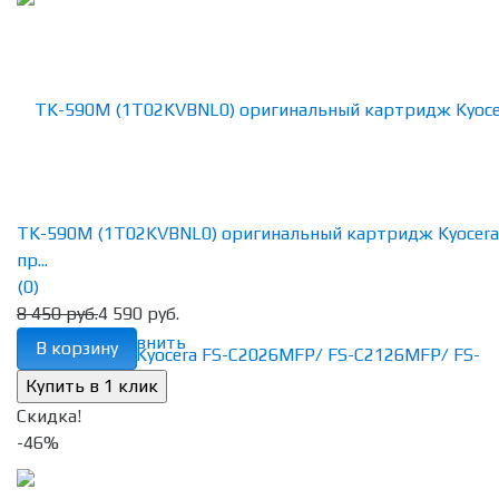
TK-590M (1T02KVBNL0) оригинальный картридж Kyocera
пр...
(0)
8 450 руб.
4 590 руб.
избранное
сравнить
В корзину
Скидка!
-46%