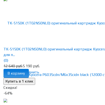
TK-5150K (1T02NS0NL0) оригинальный картридж Kyocer
для п...
(0)
12 640 руб.
5 190 руб.
избранное
сравнить
В корзину
Скидка!
-64%