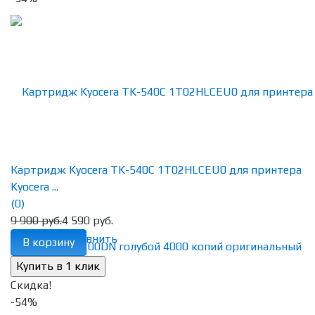
Картридж Kyocera TK-540C 1T02HLCEU0 для принтера
Kyocera ...
(0)
9 900 руб.
4 590 руб.
избранное
сравнить
В корзину
Скидка!
-54%