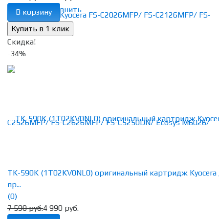
избранное
сравнить
В корзину
Скидка!
-34%
TK-590K (1T02KV0NL0) оригинальный картридж Kyocera
пр...
(0)
7 590 руб.
4 990 руб.