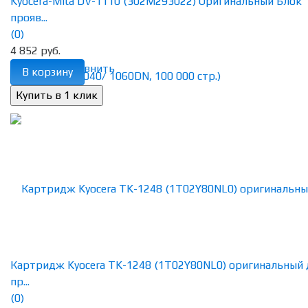
Kyocera-Mita DV-1110 (302M293022) Оригинальный Блок
прояв...
(0)
4 852 руб.
избранное
сравнить
В корзину
Картридж Kyocera TK-1248 (1T02Y80NL0) оригинальный 
пр...
(0)