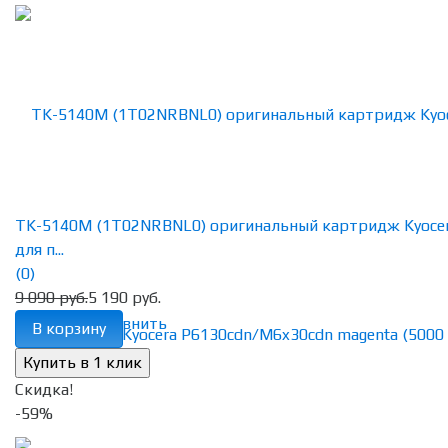
TK-5140M (1T02NRBNL0) оригинальный картридж Kyoce
для п...
(0)
9 090 руб.
5 190 руб.
избранное
сравнить
В корзину
Скидка!
-59%