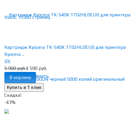
Картридж Kyocera TK-540K 1T02HL0EU0 для принтера
Kyocera ...
(0)
5 900 руб.
4 590 руб.
избранное
сравнить
В корзину
Скидка!
-43%