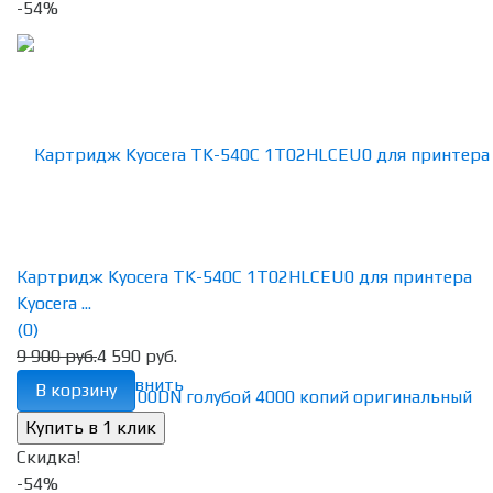
-54%
Картридж Kyocera TK-540C 1T02HLCEU0 для принтера
Kyocera ...
(0)
9 900 руб.
4 590 руб.
избранное
сравнить
В корзину
Скидка!
-54%