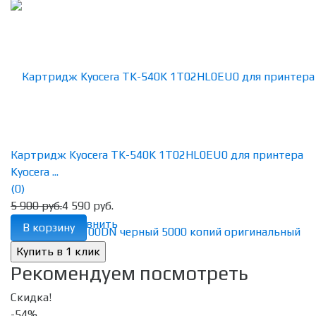
Картридж Kyocera TK-540K 1T02HL0EU0 для принтера
Kyocera ...
(0)
5 900 руб.
4 590 руб.
избранное
сравнить
В корзину
Рекомендуем посмотреть
Скидка!
-54%