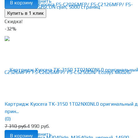
избранное
сравнить
В корзину
Скидка!
-32%
Картридж Kyocera TK-3150 1T02NX0NL0 оригинальный д
прин...
(0)
7 310 руб.
4 990 руб.
избранное
сравнить
В корзину