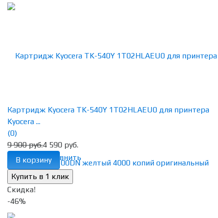
Картридж Kyocera TK-540Y 1T02HLAEU0 для принтера
Kyocera ...
(0)
9 900 руб.
4 590 руб.
избранное
сравнить
В корзину
Скидка!
-46%