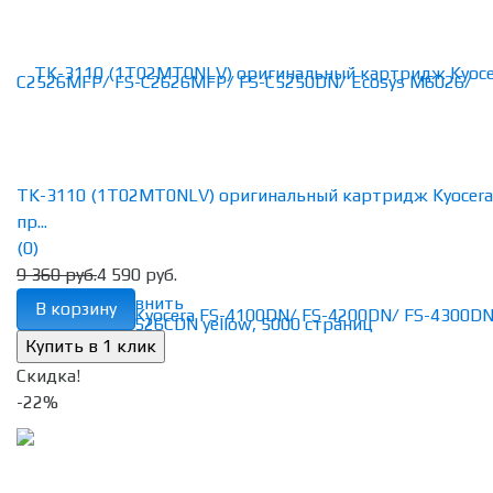
TK-3110 (1T02MT0NLV) оригинальный картридж Kyocera
пр...
(0)
9 360 руб.
4 590 руб.
избранное
сравнить
В корзину
Скидка!
-22%