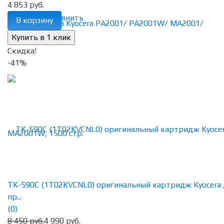
4 853 руб.
избранное
сравнить
В корзину
Скидка!
-41%
TK-590C (1T02KVCNL0) оригинальный картридж Kyocera 
пр...
(0)
8 450 руб.
4 990 руб.