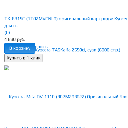
TK-8315C (1T02MVCNL0) оригинальный картридж Kyocer
для п...
(0)
4 830 руб.
избранное
сравнить
В корзину