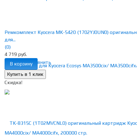
Ремкомплект Kyocera MK-5420 (1702YJ0UN0) оригиналь
для...
(0)
4 719 руб.
избранное
сравнить
В корзину
Скидка!