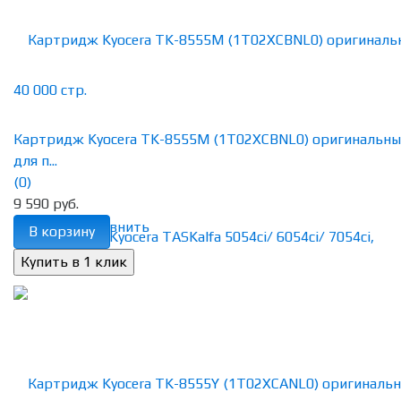
Картридж Kyocera TK-8555M (1T02XCBNL0) оригинальн
для п...
(0)
9 590 руб.
избранное
сравнить
В корзину