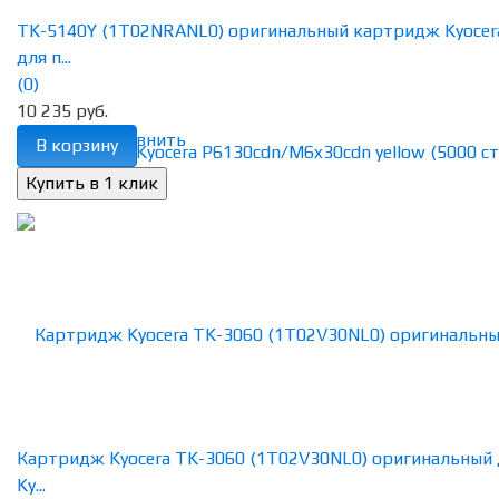
TK-5140Y (1T02NRANL0) оригинальный картридж Kyocer
для п...
(0)
10 235 руб.
избранное
сравнить
В корзину
Картридж Kyocera TK-3060 (1T02V30NL0) оригинальный 
Ky...