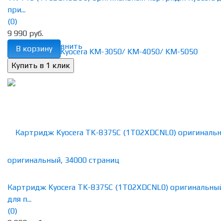
при...
(0)
9 990 руб.
избранное
сравнить
В корзину
Картридж Kyocera TK-8375C (1T02XDCNL0) оригинальны
для п...
(0)