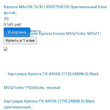
Kyocera-Mita DK-5230 (302R793010) Оригинальный Блок
фотоб...
(0)
9 545 руб.
избранное
сравнить
В корзину
Картридж Kyocera TK-8455K (1T0C2M0NL0) Black
оригинальный...