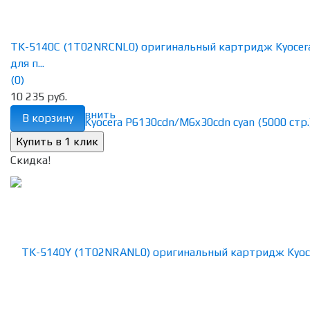
TK-5140C (1T02NRCNL0) оригинальный картридж Kyocer
для п...
(0)
10 235 руб.
избранное
сравнить
В корзину
Скидка!