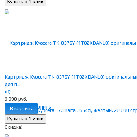
Картридж Kyocera TK-8375Y (1T02XDANL0) оригинальны
для п...
(0)
9 990 руб.
избранное
сравнить
В корзину
Скидка!