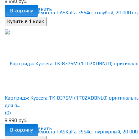
9 990 руб.
избранное
сравнить
В корзину
Картридж Kyocera TK-8375M (1T02XDBNL0) оригинальн
для п...
(0)
9 990 руб.
избранное
сравнить
В корзину