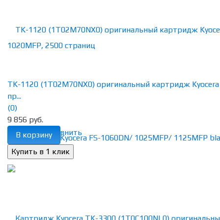
TK-1120 (1T02M70NX0) оригинальный картридж Kyocera
пр...
(0)
9 856 руб.
избранное
сравнить
В корзину