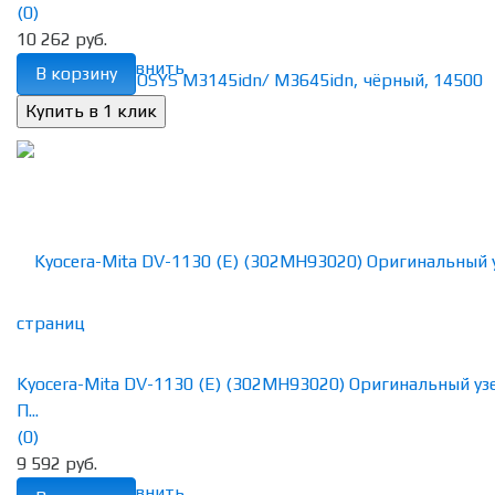
(0)
10 262 руб.
избранное
сравнить
В корзину
Kyocera-Mita DV-1130 (E) (302MH93020) Оригинальный уз
П...
(0)
9 592 руб.
избранное
сравнить