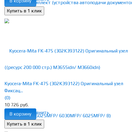
В корзину
Kyocera-Mita FK-475 (302K393122) Оригинальный узел
Фиксац...
(0)
10 726 руб.
избранное
сравнить
В корзину