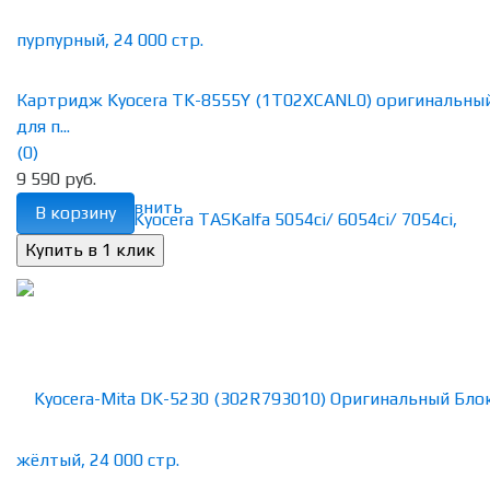
Картридж Kyocera TK-8555Y (1T02XCANL0) оригинальны
для п...
(0)
9 590 руб.
избранное
сравнить
В корзину