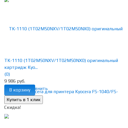
TK-1110 (1T02M50NXV/1T02M50NX0) оригинальный
картридж Kyo...
(0)
9 986 руб.
избранное
сравнить
В корзину
Скидка!