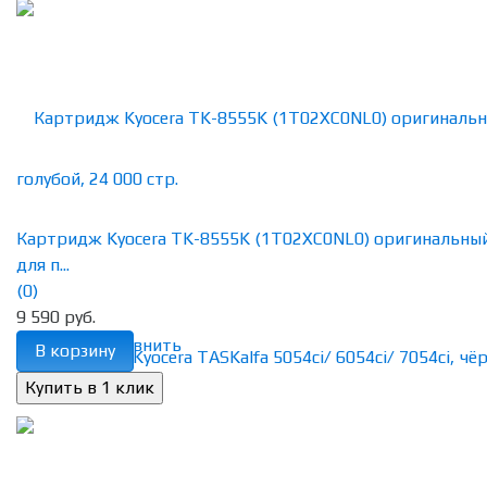
Картридж Kyocera TK-8555K (1T02XC0NL0) оригинальны
для п...
(0)
9 590 руб.
избранное
сравнить
В корзину