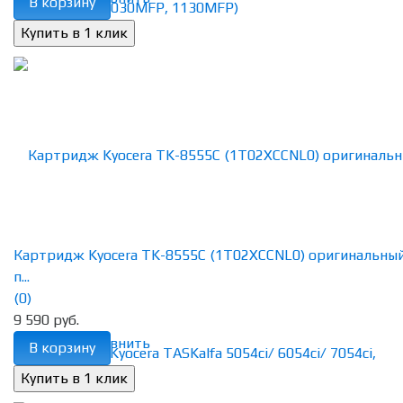
В корзину
Картридж Kyocera TK-8555C (1T02XCCNL0) оригинальны
п...
(0)
9 590 руб.
избранное
сравнить
В корзину