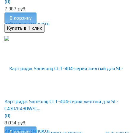
(0)
7 367 руб.
В корзину
избранное
сравнить
Картридж Samsung CLT-404-серия желтый для SL-
C430/C430W/C...
(0)
8 034 руб.
избранное
сравнить
В корзину