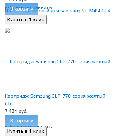
избранное
сравнить
В корзину
Картридж Samsung CLP-770-серия желтый
(0)
7 434 руб.
В корзину
избранное
сравнить