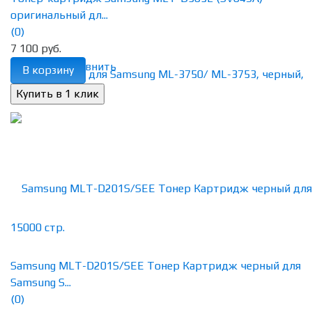
оригинальный дл...
(0)
7 100 руб.
избранное
сравнить
В корзину
Samsung MLT-D201S/SEE Тонер Картридж черный для
Samsung S...
(0)