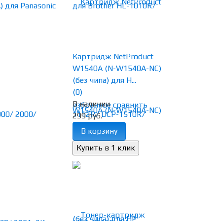
Картридж NetProduct
W1540A (N-W1540A-NC)
(без чипа) для H...
(0)
В наличии
избранное
сравнить
299 руб.
В корзину