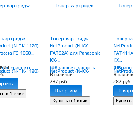
р-картридж
Тонер-картридж
Тонер-к
oduct (N-TK-1120)
NetProduct (N-KX-
NetProdu
ocera FS-1060...
FAT92A) для Panasonic
FAT411A)
KX-...
KX...
ичии
(0)
(0)
нное
сравнить
избранное
сравнить
избранн
б.
В наличии
В налич
287 руб.
282 руб.
орзину
В корзину
В корз