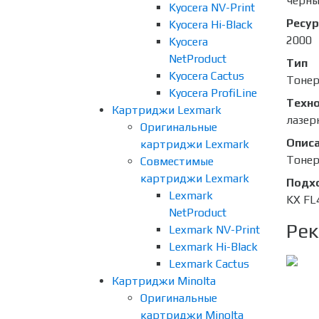
чёрн
Kyocera NV-Print
Ресур
Kyocera Hi-Black
2000
Kyocera
NetProduct
Тип
Kyocera Cactus
Тоне
Kyocera ProfiLine
Техно
Картриджи Lexmark
лазер
Оригинальные
Опис
картриджи Lexmark
Тонер
Совместимые
картриджи Lexmark
Подх
Lexmark
KX FL
NetProduct
Рек
Lexmark NV-Print
Lexmark Hi-Black
Lexmark Cactus
Картриджи Minolta
Оригинальные
картриджи Minolta