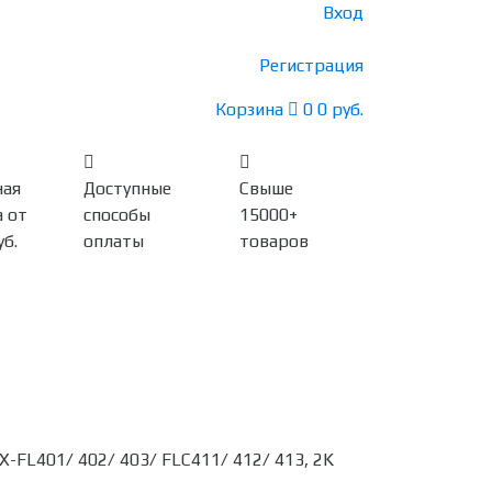
Вход
Регистрация
Корзина
0
0 руб.
ная
Доступные
Свыше
 от
способы
15000+
уб.
оплаты
товаров
-FL401/ 402/ 403/ FLC411/ 412/ 413, 2K