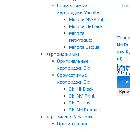
Совместимые
картриджи Minolta
Minolta NV-Print
Minolta Hi-Black
Minolta
Тоне
NetProduct
NetPr
Minolta Cactus
для Ky
Картриджи Oki
(0)
Оригинальные
В нал
избра
картриджи Oki
287 ру
Совместимые
В к
картриджи Oki
Oki Hi-Black
Oki NV-Print
Oki Cactus
Oki NetProduct
Картриджи Panasonic
Оригинальные