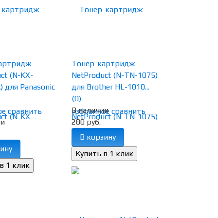
артридж
Тонер-картридж
ct (N-KX-
NetProduct (N-TN-1075)
 для Panasonic
для Brother HL-1010...
(0)
В наличии
ое
сравнить
избранное
сравнить
ии
280 руб.
В корзину
ину