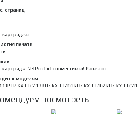
ый
с, страниц
р-картриджи
логия печати
ная
ание
-картридж NetProduct совместимый Panasonic
одит к моделям
403RU/ KX FLC413RU/ KX-FL401RU/ KX-FL402RU/ KX-FLC4
омендуем посмотреть