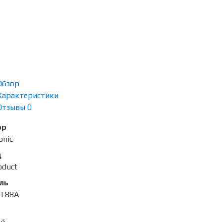
Обзор
Характеристики
Отзывы
0
ор
onic
д
oduct
ль
AT88A