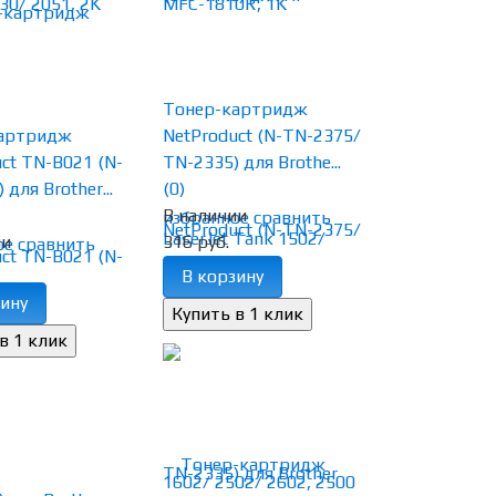
Тонер-картридж
артридж
NetProduct (N-TN-2375/
ct TN-B021 (N-
TN-2335) для Brothe...
для Brother...
(0)
В наличии
избранное
сравнить
ии
316 руб.
ое
сравнить
В корзину
ину