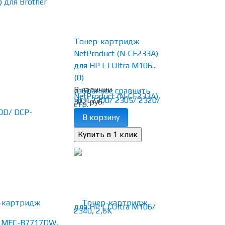
Тонер-картридж
NetProduct (N-CF233A)
для HP LJ Ultra M106...
(0)
В наличии
избранное
сравнить
322 руб.
В корзину