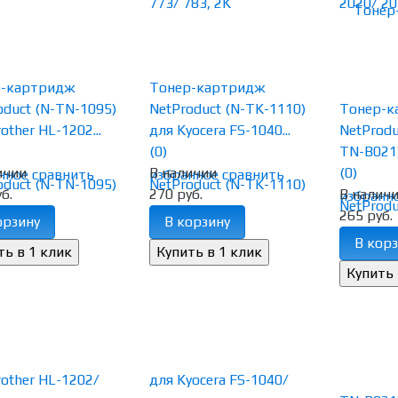
р-картридж
Тонер-картридж
oduct (N-TN-1095)
NetProduct (N-TK-1110)
Тонер-к
other HL-1202...
для Kyocera FS-1040...
NetProdu
(0)
TN-B021) 
ичии
В наличии
(0)
нное
сравнить
избранное
сравнить
б.
270 руб.
В налич
избранн
265 руб.
орзину
В корзину
В корз