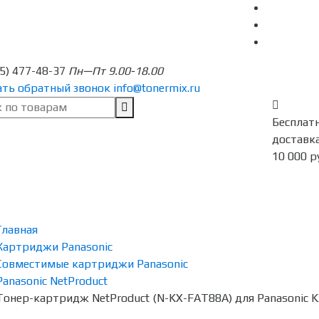
95) 477-48-37
Пн—Пт 9.00-18.00
ать обратный звонок
info@tonermix.ru
Бесплат
доставка
10 000 р
Главная
Картриджи Panasonic
Совместимые картриджи Panasonic
Panasonic NetProduct
Тонер-картридж NetProduct (N-KX-FAT88A) для Panasonic KX