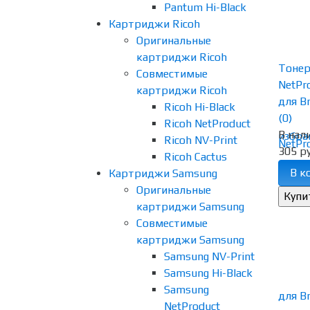
Pantum Hi-Black
Картриджи Ricoh
Оригинальные
картриджи Ricoh
Тоне
Совместимые
NetPr
картриджи Ricoh
для Br
Ricoh Hi-Black
(0)
Ricoh NetProduct
В нал
избра
Ricoh NV-Print
305 ру
Ricoh Cactus
В к
Картриджи Samsung
Оригинальные
картриджи Samsung
Совместимые
картриджи Samsung
Samsung NV-Print
Samsung Hi-Black
Samsung
NetProduct