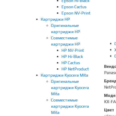
Epson Hi-Black
Epson Cactus
Epson NV-Print
Картриджи HP
Оригинальные
картриджи HP
Совместимые
картриджи HP
HP NV-Print
HP Hi-Black
HP Cactus
Венд
HP NetProduct
Panas
Картриджи Kyocera Mita
Брен
Оригинальные
NetPr
картриджи Kyocera
Mita
Моде
Совместимые
KX-F
картриджи Kyocera
Цвет
Mita