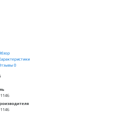
Обзор
Характеристики
Отзывы
0
д
ль
01146
производителя
01146