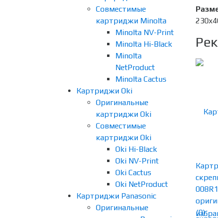
Совместимые
Разме
картриджи Minolta
230x4
Minolta NV-Print
Рек
Minolta Hi-Black
Minolta
NetProduct
Minolta Cactus
Картриджи Oki
Оригинальные
картриджи Oki
Совместимые
картриджи Oki
Oki Hi-Black
Oki NV-Print
Картр
Oki Cactus
скреп
Oki NetProduct
008R
Картриджи Panasonic
ориги
Оригинальные
(0)
избра