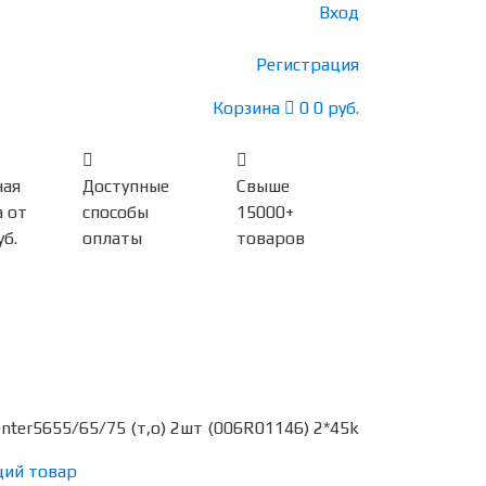
Вход
Регистрация
Корзина
0
0 руб.
ная
Доступные
Свыше
 от
способы
15000+
уб.
оплаты
товаров
ter5655/65/75 (т,о) 2шт (006R01146) 2*45k
ий товар