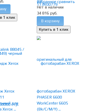
уб.
(0)
избранное
сравнить
Нет в наличии
ину
34 816 руб.
В корзину
ж Xerox
фотобарабан XEROX
11
PHASER 6600
льный для
WorkCenter 6605
Xerox ...
(Bk/C/M/Y) ...