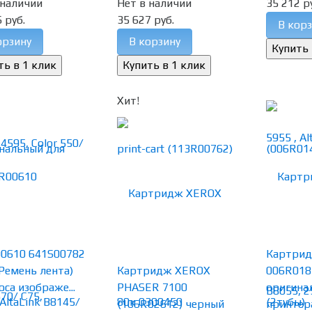
 наличии
Нет в наличии
35 212 р
 руб.
35 627 руб.
В корз
орзину
В корзину
Хит!
0610 641S00782
Картрид
(Ремень лента)
Картридж XEROX
006R018
оса изображе...
PHASER 7100
оригина
(106R02612) черный
принтера 