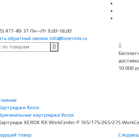
95) 477-48-37
Пн—Пт 9.00-18.00
ать обратный звонок
info@tonermix.ru
Бесплат
доставка
10 000 р
Главная
Картриджи Xerox
Оригинальные картриджи Xerox
Картридж XEROX RX WorkCenter P 165/175/265/275 WorkCen
ыдущий товар
Следующ