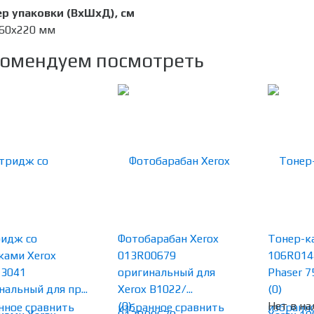
р упаковки (ВхШхД), см
60x220 мм
омендуем посмотреть
идж со
Фотобарабан Xerox
Тонер-к
ками Xerox
013R00679
106R014
13041
оригинальный для
Phaser 75
нальный для пр...
Xerox B1022/...
(0)
(0)
Нет в на
нное
сравнить
избранное
сравнить
избранн