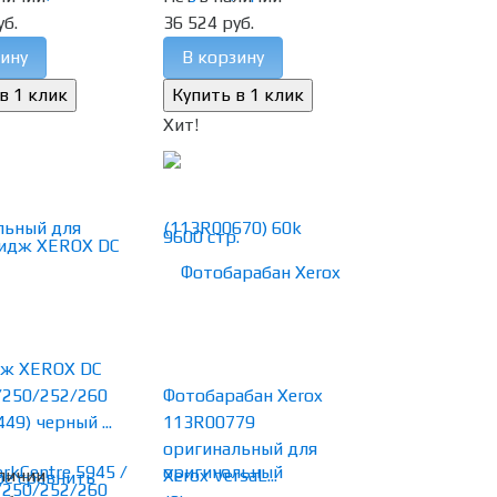
уб.
36 524 руб.
ину
В корзину
Хит!
ж XEROX DC
/250/252/260
Фотобарабан Xerox
49) черный ...
113R00779
оригинальный для
личии
Xerox VersaL...
ое
сравнить