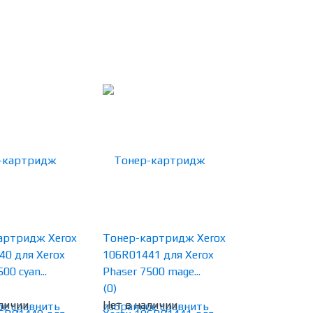
артридж Xerox
Тонер-картридж Xerox
40 для Xerox
106R01441 для Xerox
00 cyan...
Phaser 7500 mage...
(0)
личии
Нет в наличии
ое
сравнить
избранное
сравнить