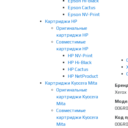
Epson Hi-Black
Epson Cactus
Epson NV-Print
Картриджи HP
Оригинальные
картриджи HP
Совместимые
картриджи HP
HP NV-Print
HP Hi-Black
HP Cactus
HP NetProduct
Картриджи Kyocera Mita
Брен
Оригинальные
Xerox
картриджи Kyocera
Моде
Mita
006R
Совместимые
картриджи Kyocera
Код 
Mita
006R