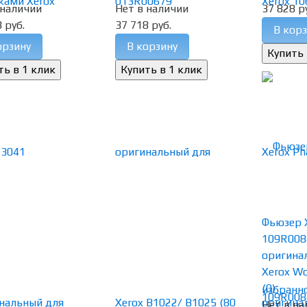
 наличии
Нет в наличии
37 828 р
 руб.
37 718 руб.
В корз
орзину
В корзину
Фьюзер 
109R008
оригина
Xerox Wor
(0)
избранн
Нет в на