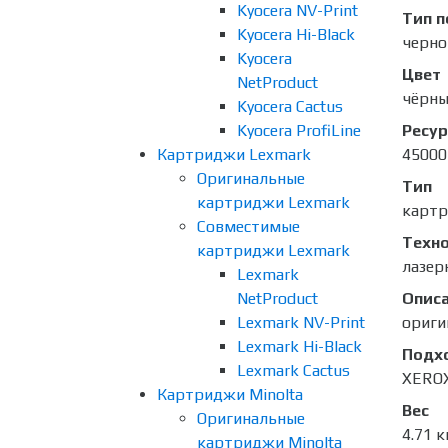
Kyocera NV-Print
Тип п
Kyocera Hi-Black
черно
Kyocera
Цвет
NetProduct
чёрн
Kyocera Cactus
Kyocera ProfiLine
Ресур
Картриджи Lexmark
45000
Оригинальные
Тип
картриджи Lexmark
карт
Совместимые
Техно
картриджи Lexmark
лазер
Lexmark
NetProduct
Опис
Lexmark NV-Print
ориги
Lexmark Hi-Black
Подх
Lexmark Cactus
XEROX
Картриджи Minolta
Вес
Оригинальные
4.71 к
картриджи Minolta