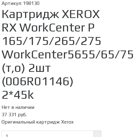
Артикул:
198130
Картридж XEROX
RX WorkCenter P
165/175/265/275
WorkCenter5655/65/75
(т,о) 2шт
(006R01146)
2*45k
Нет в наличии
37 331 руб.
Оригинальный картридж Xerox