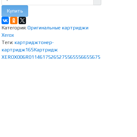
Купить
Категория:
Оригинальные картриджи
Xerox
Теги:
картридж
тонер-
картридж
165
Картридж
XEROX
006R01146
175
265
275
5655
5665
5675