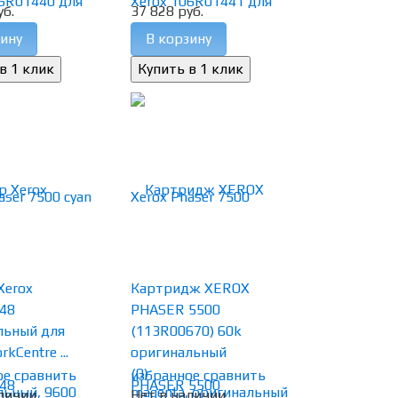
уб.
37 828 руб.
ину
В корзину
Xerox
Картридж XEROX
48
PHASER 5500
льный для
(113R00670) 60k
kCentre ...
оригинальный
(0)
ое
сравнить
избранное
сравнить
личии
Нет в наличии