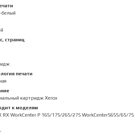
ечати
-белый
ый
с, страниц
ридж
логия печати
ная
ание
нальный картридж Xerox
одит к моделям
 RX WorkCenter P 165/175/265/275 WorkCenter5655/65/75
г