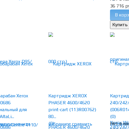
36 716 р
В корз
арабан Xerox
Картридж XEROX
Картрид
00686
PHASER 4600/4620
240/242
нальный для
print-cart (113R00762)
(006R014
ltaLi...
80...
(0)
(0)
Нет в на
нное
сравнить
избранное
сравнить
избранн