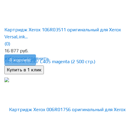
Картридж Xerox 106R03511 оригинальный для Xerox
VersaLink...
(0)
16 877 руб.
избранное
сравнить
В корзину