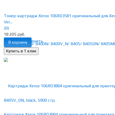
Тонер-картридж Xerox 106R03581 оригинальный для Xe
Ver...
(0)
18 205 руб.
избранное
сравнить
В корзину
Картридж Xerox 106R03884 оригинальный для принтера