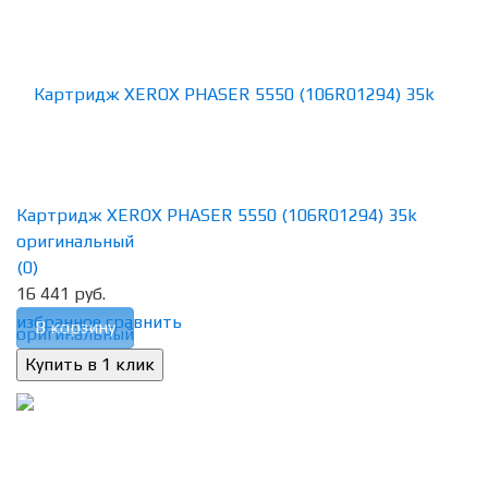
Картридж XEROX PHASER 5550 (106R01294) 35k
оригинальный
(0)
16 441 руб.
избранное
сравнить
В корзину