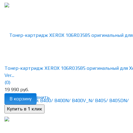
Тонер-картридж XEROX 106R03585 оригинальный для X
Ver...
(0)
19 990 руб.
избранное
сравнить
В корзину