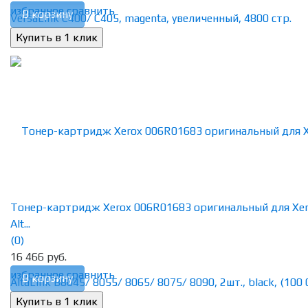
избранное
сравнить
В корзину
Тонер-картридж Xerox 006R01683 оригинальный для Xe
Alt...
(0)
16 466 руб.
избранное
сравнить
В корзину