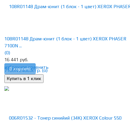
108R01148 Драм-юнит (1 блок - 1 цвет) XEROX PHASER
7100N ...
(0)
16 441 руб.
избранное
сравнить
В корзину