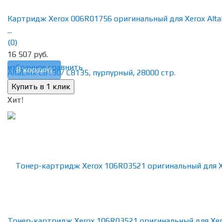
Картридж Xerox 006R01756 оригинальный для Xerox Alta
...
(0)
16 507 руб.
избранное
сравнить
В корзину
Хит!
Тонер-картридж Xerox 106R03521 оригинальный для Xe