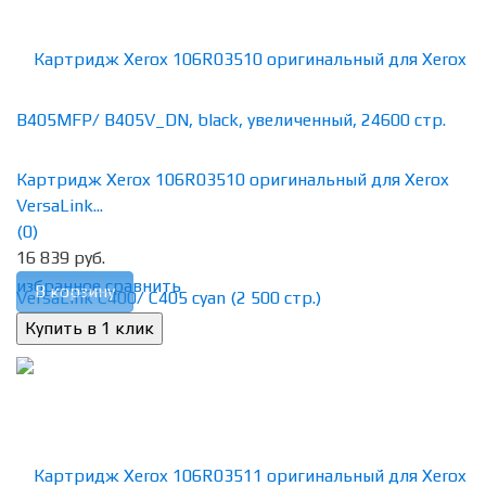
Картридж Xerox 106R03510 оригинальный для Xerox
VersaLink...
(0)
16 839 руб.
избранное
сравнить
В корзину