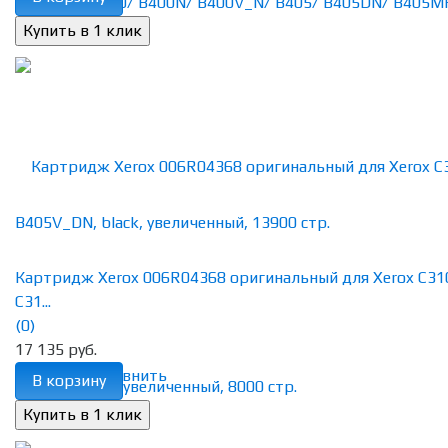
Картридж Xerox 006R04368 оригинальный для Xerox C31
C31...
(0)
17 135 руб.
избранное
сравнить
В корзину