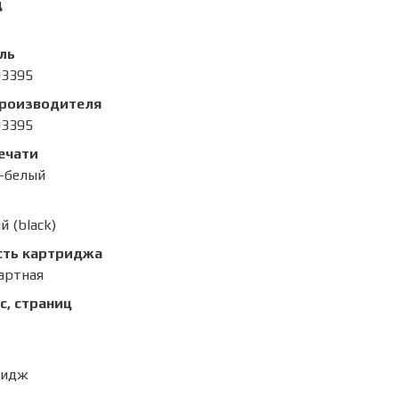
д
ль
03395
производителя
03395
ечати
-белый
й (black)
сть картриджа
артная
с, страниц
ридж