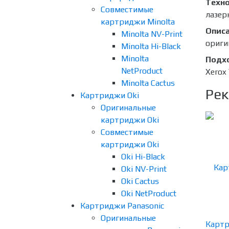
Техно
Совместимые
лазер
картриджи Minolta
Опис
Minolta NV-Print
ориги
Minolta Hi-Black
Minolta
Подх
NetProduct
Xerox
Minolta Cactus
Рек
Картриджи Oki
Оригинальные
картриджи Oki
Совместимые
картриджи Oki
Oki Hi-Black
Oki NV-Print
Oki Cactus
Oki NetProduct
Картриджи Panasonic
Оригинальные
Картр