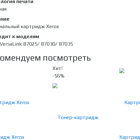
логия печати
ная
ание
нальный картридж Xerox
одит к моделям
 VersaLink B7025/ B7030/ B7035
омендуем посмотреть
Хит!
-56%
идж Xerox
Картрид