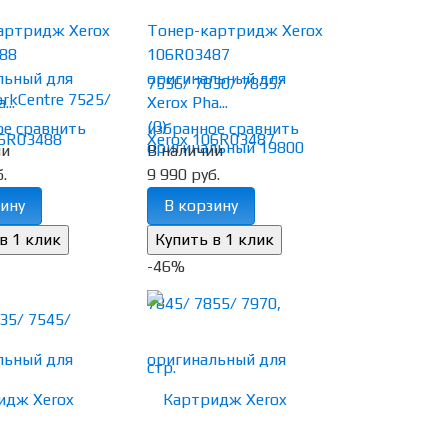
артридж Xerox
Тонер-картридж Xerox
88
106R03487
льный для
оригинальный для
...
Xerox Pha...
(0)
ое
сравнить
избранное
сравнить
ии
В наличии
.
9 990 руб.
ину
В корзину
-46%