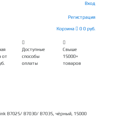
Вход
Регистрация
Корзина
0
0 руб.
ная
Доступные
Свыше
 от
способы
15000+
уб.
оплаты
товаров
nk B7025/ B7030/ B7035, чёрный, 15000