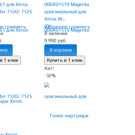
61 для Xerox
006R01519 Magenta
er 7120/ 7125
оригинальный для
Xerox W...
(0)
ое
сравнить
избранное
сравнить
ии
В наличии
.
9 990 руб.
ину
В корзину
Хит!
-32%
ж Xerox