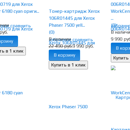
0719 для Xerox
006R014
 6180 cyan ориги...
Тонер-картридж Xerox
WorkCent
106R01445 для Xerox
...
ичии
Phaser 7500 yell...
(0)
нное
сравнить
избранн
руб.
(0)
В налич
В наличии
9 990 руб
избранное
сравнить
орзину
22 490 руб.
9 990 руб.
В корз
В корзину
Картрид