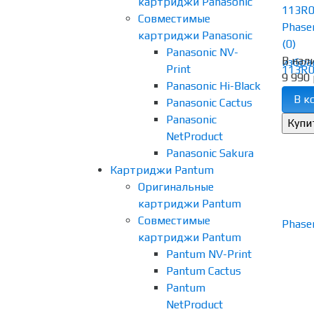
картриджи Panasonic
113R0
Совместимые
Phaser
картриджи Panasonic
(0)
Panasonic NV-
В нал
избра
Print
9 990 
Panasonic Hi-Black
В к
Panasonic Cactus
Panasonic
NetProduct
Panasonic Sakura
Картриджи Pantum
Оригинальные
картриджи Pantum
Совместимые
картриджи Pantum
Pantum NV-Print
Pantum Cactus
Pantum
NetProduct