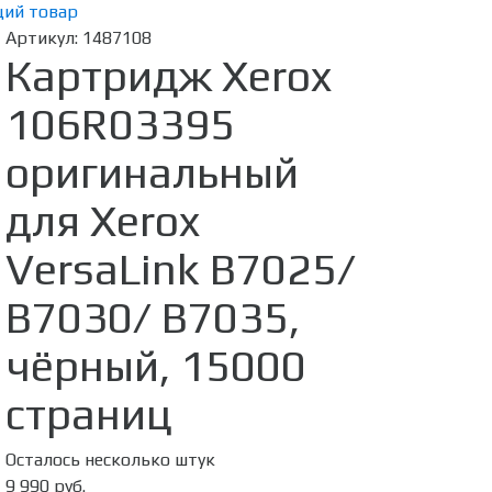
ий товар
Артикул:
1487108
Картридж Xerox
106R03395
оригинальный
для Xerox
VersaLink B7025/
B7030/ B7035,
чёрный, 15000
страниц
Осталось несколько штук
9 990 руб.