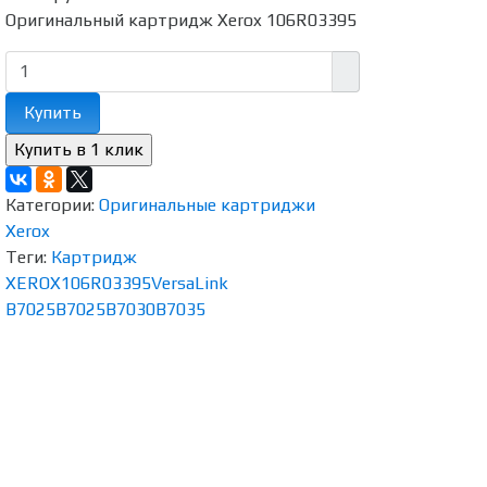
Оригинальный картридж Xerox 106R03395
Купить
Категории:
Оригинальные картриджи
Xerox
Теги:
Картридж
XEROX
106R03395
VersaLink
B7025
B7025
B7030
B7035