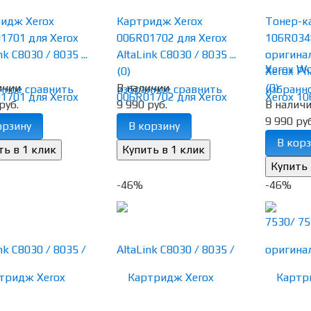
идж Xerox
Картридж Xerox
Тонер-к
1701 для Xerox
006R01702 для Xerox
106R034
nk C8030 / 8035 ...
AltaLink C8030 / 8035 ...
оригина
(0)
Xerox Pha
ичии
В наличии
(0)
нное
сравнить
избранное
сравнить
избранн
руб.
9 990 руб.
В налич
9 990 руб
орзину
В корзину
В корз
-46%
-46%