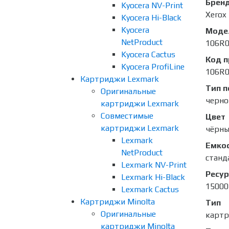
Брен
Kyocera NV-Print
Xerox
Kyocera Hi-Black
Kyocera
Моде
NetProduct
106R
Kyocera Cactus
Код 
Kyocera ProfiLine
106R
Картриджи Lexmark
Тип п
Оригинальные
черно
картриджи Lexmark
Совместимые
Цвет
картриджи Lexmark
чёрны
Lexmark
Емко
NetProduct
станд
Lexmark NV-Print
Ресур
Lexmark Hi-Black
15000
Lexmark Cactus
Картриджи Minolta
Тип
Оригинальные
карт
картриджи Minolta