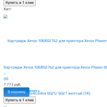
Хит!
Картридж Xerox 106R02762 для принтера Xerox Phaser 6
...
(0)
7 773 руб.
избранное
сравнить
В корзину