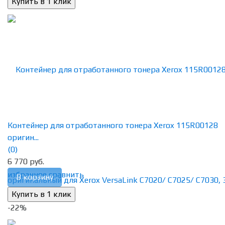
Контейнер для отработанного тонера Xerox 115R00128
оригин...
(0)
6 770 руб.
избранное
сравнить
В корзину
-22%