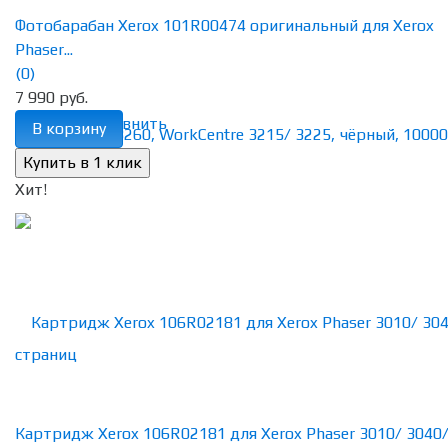
Фотобарабан Xerox 101R00474 оригинальный для Xerox
Phaser...
(0)
7 990 руб.
избранное
сравнить
В корзину
Хит!
Картридж Xerox 106R02181 для Xerox Phaser 3010/ 3040