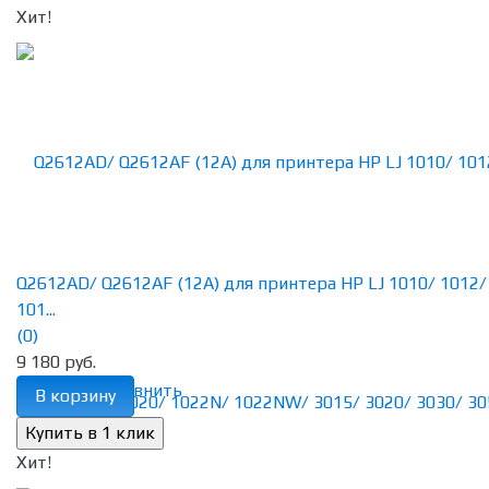
Хит!
Q2612AD/ Q2612AF (12A) для принтера HP LJ 1010/ 1012/
101...
(0)
9 180 руб.
избранное
сравнить
В корзину
Хит!