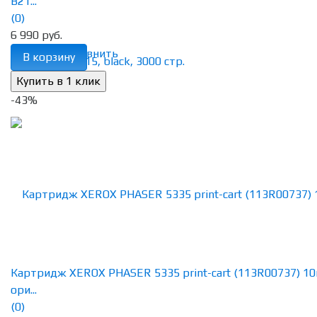
B21...
(0)
6 990 руб.
избранное
сравнить
В корзину
-43%
Картридж XEROX PHASER 5335 print-cart (113R00737) 10
ори...
(0)