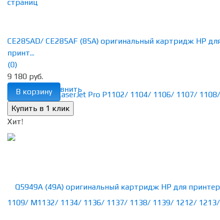
CE285AD/ CE285AF (85A) оригинальный картридж HP дл
принт...
(0)
9 180 руб.
избранное
сравнить
В корзину
Хит!