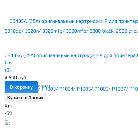
CB435A (35A) оригинальный картридж HP для принтера
Las...
(0)
4 590 руб.
избранное
сравнить
В корзину
Хит!
-6%