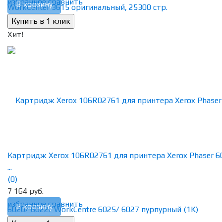
избранное
сравнить
В корзину
Хит!
Картридж Xerox 106R02761 для принтера Xerox Phaser 6
...
(0)
7 164 руб.
избранное
сравнить
В корзину