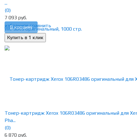
...
(0)
7 093 руб.
избранное
сравнить
В корзину
Тонер-картридж Xerox 106R03486 оригинальный для Xe
Pha...
(0)
6 870 руб.