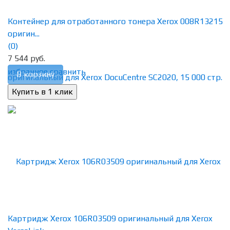
Контейнер для отработанного тонера Xerox 008R13215
оригин...
(0)
7 544 руб.
избранное
сравнить
В корзину
Картридж Xerox 106R03509 оригинальный для Xerox