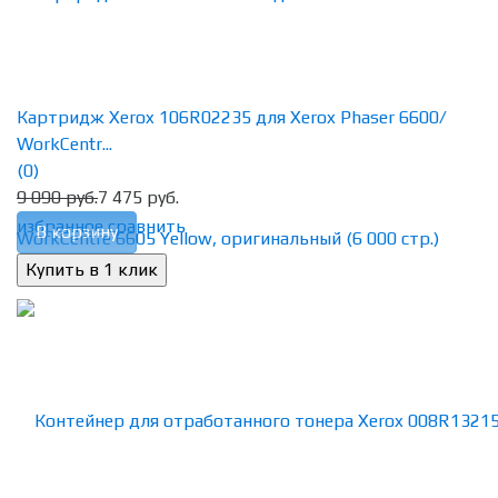
Картридж Xerox 106R02235 для Xerox Phaser 6600/
WorkCentr...
(0)
9 090 руб.
7 475 руб.
избранное
сравнить
В корзину