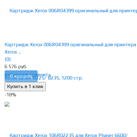
Картридж Xerox 006R04399 оригинальный для принтера
Xerox ...
(0)
6 576 руб.
избранное
сравнить
В корзину
-18%