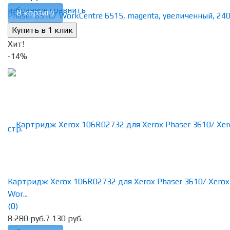
избранное
сравнить
В корзину
Хит!
-14%
Картридж Xerox 106R02732 для Xerox Phaser 3610/ Xerox
Wor...
(0)
8 280 руб.
7 130 руб.