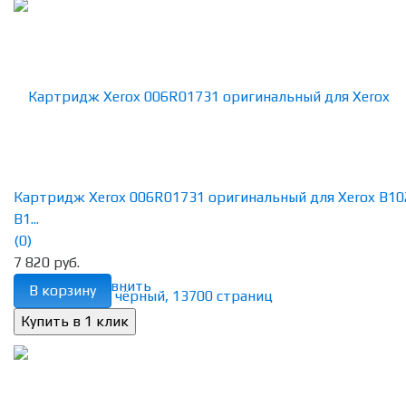
Картридж Xerox 006R01731 оригинальный для Xerox B10
B1...
(0)
7 820 руб.
избранное
сравнить
В корзину