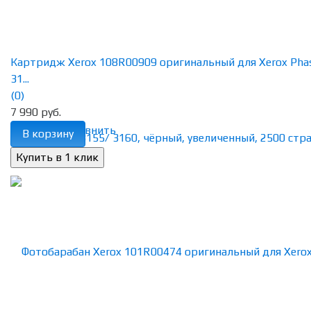
Картридж Xerox 108R00909 оригинальный для Xerox Pha
31...
(0)
7 990 руб.
избранное
сравнить
В корзину