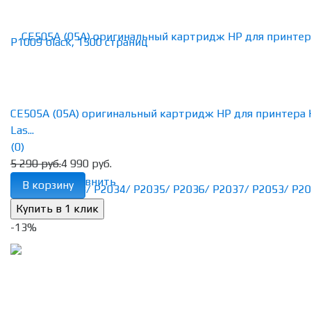
CE505A (05A) оригинальный картридж HP для принтера
Las...
(0)
5 290 руб.
4 990 руб.
избранное
сравнить
В корзину
-13%