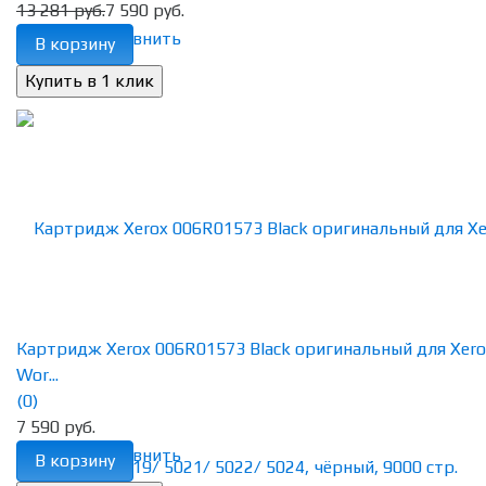
13 281 руб.
7 590 руб.
избранное
сравнить
В корзину
Картридж Xerox 006R01573 Black оригинальный для Xero
Wor...
(0)
7 590 руб.
избранное
сравнить
В корзину