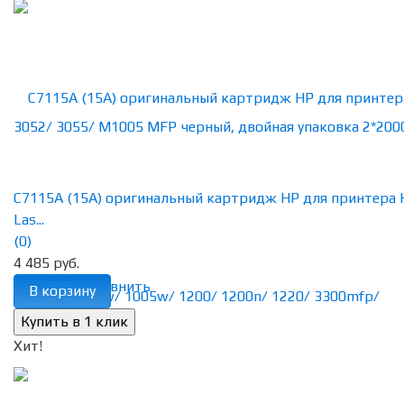
C7115A (15A) оригинальный картридж HP для принтера 
Las...
(0)
4 485 руб.
избранное
сравнить
В корзину
Хит!