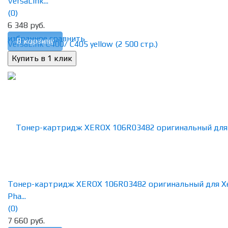
VersaLink...
(0)
6 348 руб.
избранное
сравнить
В корзину
Тонер-картридж XEROX 106R03482 оригинальный для X
Pha...
(0)
7 660 руб.