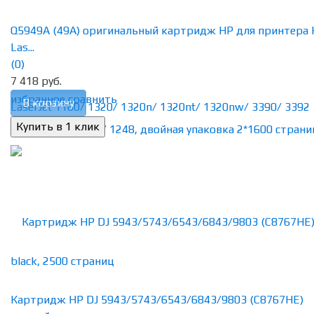
Q5949A (49A) оригинальный картридж HP для принтера
Las...
(0)
7 418 руб.
избранное
сравнить
В корзину
Картридж HP DJ 5943/5743/6543/6843/9803 (C8767HE)