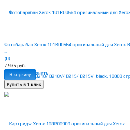
Фотобарабан Xerox 101R00664 оригинальный для Xerox 
...
(0)
7 935 руб.
избранное
сравнить
В корзину