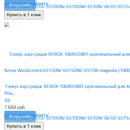
избранное
сравнить
В корзину
Тонер-картридж XEROX 106R03481 оригинальный для X
Pha...
(0)
7 669 руб.
избранное
сравнить
В корзину