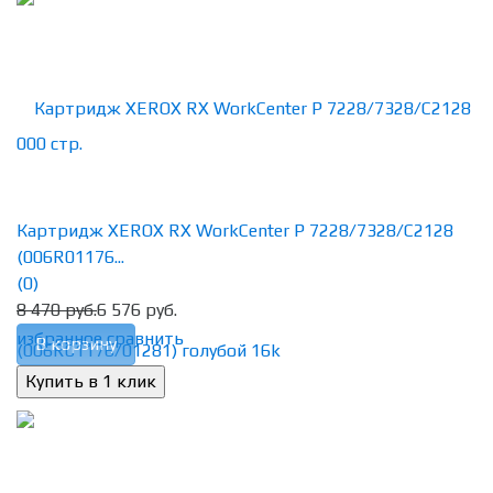
Картридж XEROX RX WorkCenter P 7228/7328/C2128
(006R01176...
(0)
8 470 руб.
6 576 руб.
избранное
сравнить
В корзину