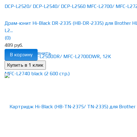
Драм-юнит Hi-Black DR-2335 (HB-DR-2335) для Brother H
L2...
(0)
489 руб.
избранное
сравнить
В корзину