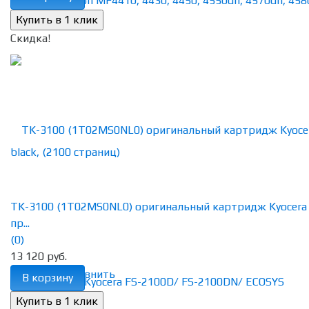
Скидка!
TK-3100 (1T02MS0NL0) оригинальный картридж Kyocera
пр...
(0)
13 120 руб.
избранное
сравнить
В корзину