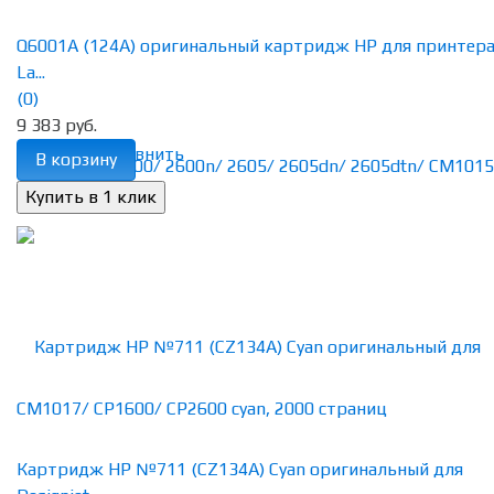
Q6001A (124A) оригинальный картридж HP для принтер
La...
(0)
9 383 руб.
избранное
сравнить
В корзину
Картридж HP №711 (CZ134A) Cyan оригинальный для