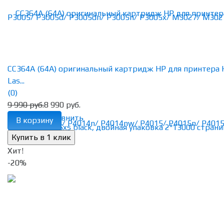
CC364A (64A) оригинальный картридж HP для принтера 
Las...
(0)
9 990 руб.
8 990 руб.
избранное
сравнить
В корзину
Хит!
-20%