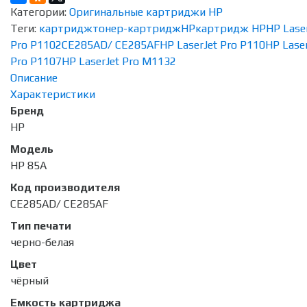
Категории:
Оригинальные картриджи HP
Теги:
картридж
тонер-картридж
HP
картридж HP
HP Lase
Pro P1102
CE285AD/ CE285AF
HP LaserJet Pro P110
HP Lase
Pro P1107
HP LaserJet Pro M1132
Описание
Характеристики
Бренд
HP
Модель
HP 85A
Код производителя
CE285AD/ CE285AF
Тип печати
черно-белая
Цвет
чёрный
Емкость картриджа