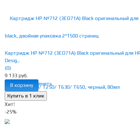
Картридж HP №712 (3ED71A) Black оригинальный для H
Desig...
(0)
9 133 руб.
избранное
сравнить
В корзину
Хит!
-25%