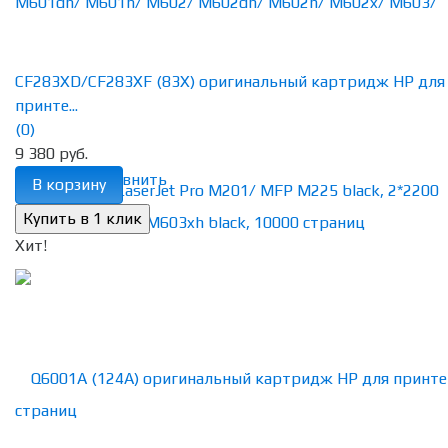
CF283XD/CF283XF (83X) оригинальный картридж HP для
принте...
(0)
9 380 руб.
избранное
сравнить
В корзину
Хит!