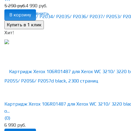
5 290 руб.
4 990 руб.
избранное
сравнить
В корзину
Хит!
Картридж Xerox 106R01487 для Xerox WC 3210/ 3220 blac
о...
(0)
6 990 руб.