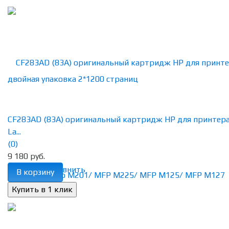
CF283AD (83A) оригинальный картридж HP для принтер
La...
(0)
9 180 руб.
избранное
сравнить
В корзину