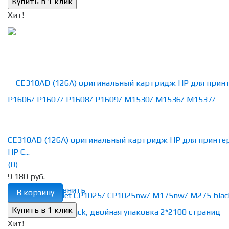
Хит!
CE310AD (126A) оригинальный картридж HP для принте
HP C...
(0)
9 180 руб.
избранное
сравнить
В корзину
Хит!