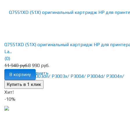
Q7551XD (51X) оригинальный картридж HP для принтер
La...
(0)
11 940 руб.
8 990 руб.
избранное
сравнить
В корзину
Хит!
-10%