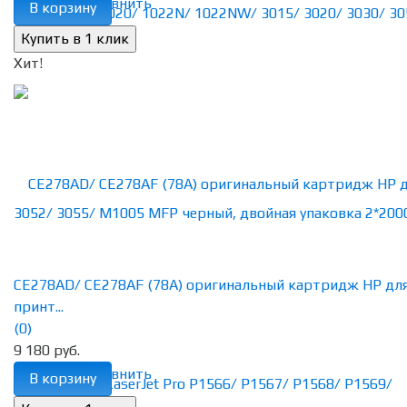
избранное
сравнить
В корзину
Хит!
CE278AD/ CE278AF (78A) оригинальный картридж HP дл
принт...
(0)
9 180 руб.
избранное
сравнить
В корзину