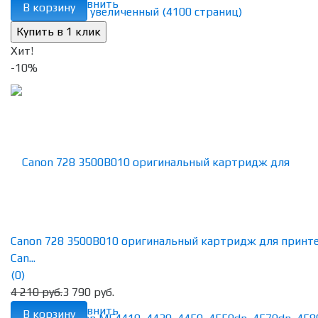
избранное
сравнить
В корзину
Хит!
-10%
Canon 728 3500B010 оригинальный картридж для принт
Can...
(0)
4 210 руб.
3 790 руб.
избранное
сравнить
В корзину