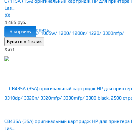
C7115A (15A) оригинальный картридж HP для принтера 
Las...
(0)
4 485 руб.
избранное
сравнить
В корзину
Хит!
CB435A (35A) оригинальный картридж HP для принтера
Las...