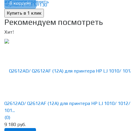
избранное
сравнить
В корзину
Рекомендуем посмотреть
Хит!
Q2612AD/ Q2612AF (12A) для принтера HP LJ 1010/ 1012/
101...
(0)
9 180 руб.