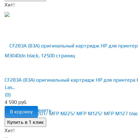
Хит!
CF283A (83A) оригинальный картридж HP для принтера 
Las...
(0)
4 590 руб.
избранное
сравнить
В корзину
Хит!