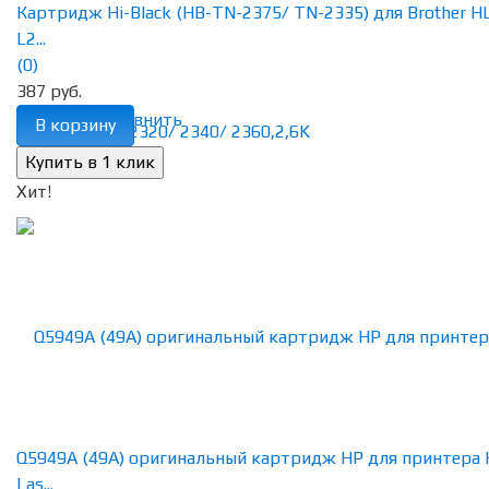
Картридж Hi-Black (HB-TN-2375/ TN-2335) для Brother H
L2...
(0)
387 руб.
избранное
сравнить
В корзину
Хит!
Q5949A (49A) оригинальный картридж HP для принтера
Las...