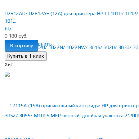
Q2612AD/ Q2612AF (12A) для принтера HP LJ 1010/ 1012/
101...
(0)
9 180 руб.
избранное
сравнить
В корзину
Хит!