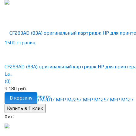
CF283AD (83A) оригинальный картридж HP для принтер
La...
(0)
9 180 руб.
избранное
сравнить
В корзину
Хит!