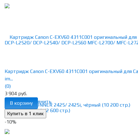
Картридж Canon C-EXV60 4311C001 оригинальный для C
im...
(0)
3 904 руб.
избранное
сравнить
В корзину
-10%