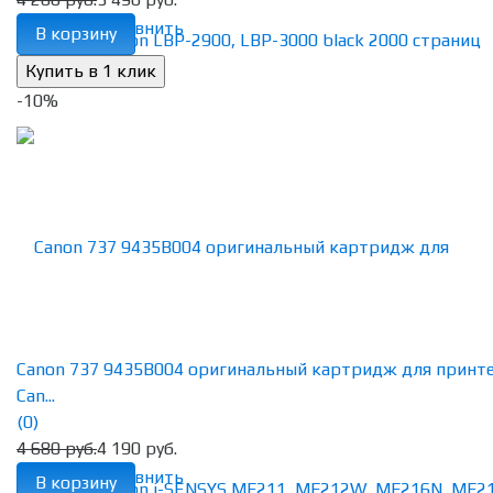
избранное
сравнить
В корзину
-10%
Canon 737 9435B004 оригинальный картридж для принт
Can...
(0)
4 680 руб.
4 190 руб.
избранное
сравнить
В корзину