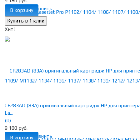
9 180 руб.
избранное
сравнить
В корзину
Хит!
CF283AD (83A) оригинальный картридж HP для принтер
La...
(0)
9 180 руб.
избранное
сравнить
В корзину