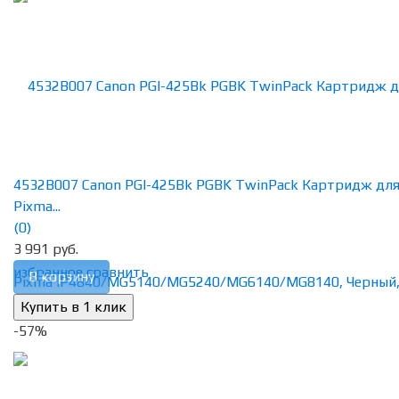
4532B007 Canon PGI-425Bk PGBK TwinPack Картридж дл
Pixma...
(0)
3 991 руб.
избранное
сравнить
В корзину
-57%