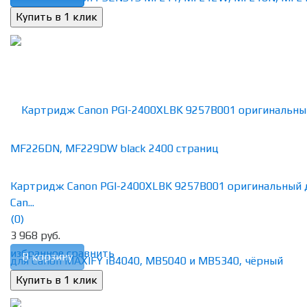
Картридж Canon PGI-2400XLBK 9257B001 оригинальный 
Can...
(0)
3 968 руб.
избранное
сравнить
В корзину