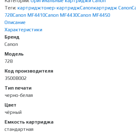
Категории:
Оригинальные картриджи Canon
Теги:
картридж
тонер-картридж
Canon
картридж Canon
C
728
Canon MF4410
Canon MF4430
Canon MF4450
Описание
Характеристики
Бренд
Canon
Модель
728
Код производителя
3500B002
Тип печати
черно-белая
Цвет
чёрный
Емкость картриджа
стандартная