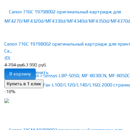
Canon 716C 1979B002 оригинальный картридж для прин
Ca...
(0)
4 794 руб.
3 990 руб.
избранное
сравнить
В корзину
-18%