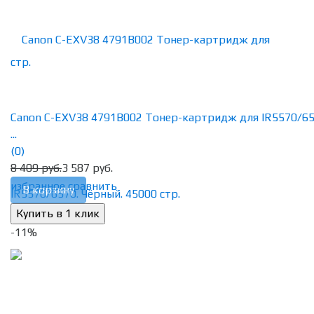
Canon C-EXV38 4791B002 Тонер-картридж для IR5570/65
...
(0)
8 409 руб.
3 587 руб.
избранное
сравнить
В корзину
-11%