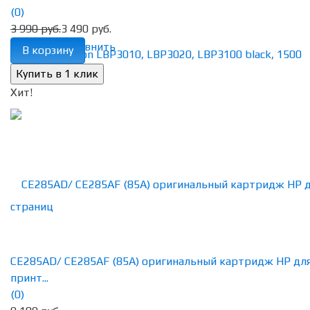
(0)
3 990 руб.
3 490 руб.
избранное
сравнить
В корзину
Хит!
CE285AD/ CE285AF (85A) оригинальный картридж HP дл
принт...
(0)