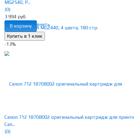
MG2540, P...
(0)
3 994 руб.
избранное
сравнить
В корзину
-13%
Canon 712 1870B002 оригинальный картридж для принт
Can...
(0)