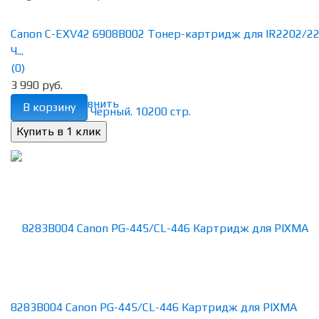
Canon C-EXV42 6908B002 Тонер-картридж для IR2202/22
Ч...
(0)
3 990 руб.
избранное
сравнить
В корзину
8283B004 Canon PG-445/CL-446 Картридж для PIXMA