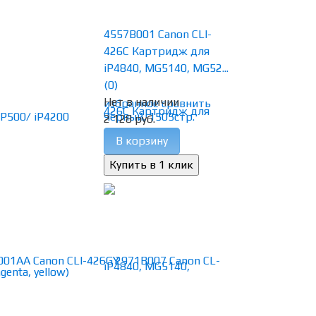
4557B001 Canon CLI-
426C Картридж для
iP4840, MG5140, MG52...
(0)
Нет в наличии
избранное
сравнить
2 128 руб.
В корзину