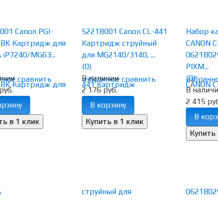
001 Canon PGI-
5221B001 Canon CL-441
Набор к
BK Картридж для
Картридж струйный
CANON C
 iP7240/MG63...
для MG2140/3140, ...
0621B02
(0)
PIXM...
ичии
В наличии
(0)
нное
сравнить
избранное
сравнить
избранн
руб.
2 176 руб.
В налич
2 415 руб
орзину
В корзину
В корз