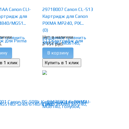
AA Canon CLI-
2971B007 Canon CL-513
артридж для
Картридж для Canon
4840/MG51...
PIXMA MP240, PIX...
(0)
личии
Нет в наличии
ое
сравнить
избранное
сравнить
.
2 151 руб.
ину
В корзину