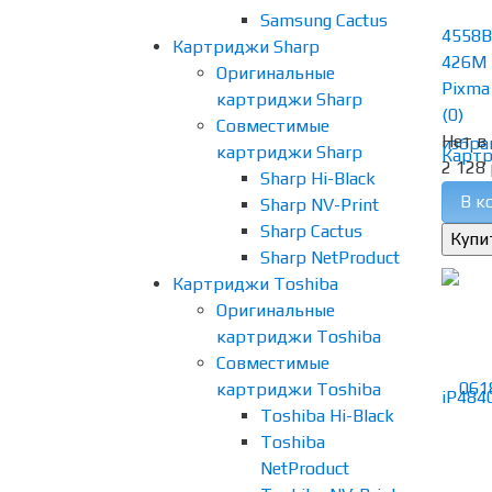
Samsung Cactus
4558B
Картриджи Sharp
426M 
Оригинальные
Pixma
картриджи Sharp
(0)
Совместимые
Нет в
избра
картриджи Sharp
2 128 
Sharp Hi-Black
В к
Sharp NV-Print
Sharp Cactus
Sharp NetProduct
Картриджи Toshiba
Оригинальные
картриджи Toshiba
Совместимые
картриджи Toshiba
Toshiba Hi-Black
Toshiba
NetProduct