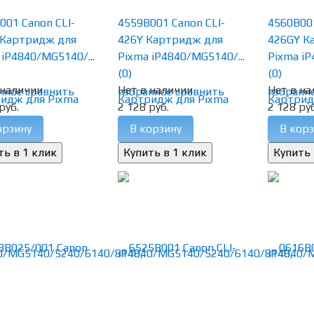
001 Canon CLI-
4559B001 Canon CLI-
4560B001
Картридж для
426Y Картридж для
426GY К
 iP4840/MG5140/...
Pixma iP4840/MG5140/...
Pixma iP
(0)
(0)
 наличии
Нет в наличии
Нет в на
нное
сравнить
избранное
сравнить
избранн
руб.
2 128 руб.
2 128 руб
орзину
В корзину
В корз