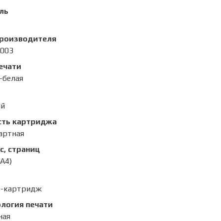
ль
производителя
003
ечати
-белая
ый
сть картриджа
артная
с, страниц
(A4)
р-картридж
логия печати
ная