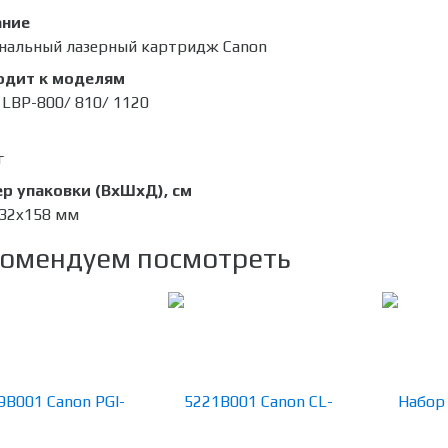
ание
нальный лазерный картридж Canon
одит к моделям
 LBP-800/ 810/ 1120
г
р упаковки (ВхШхД), см
32x158 мм
омендуем посмотреть