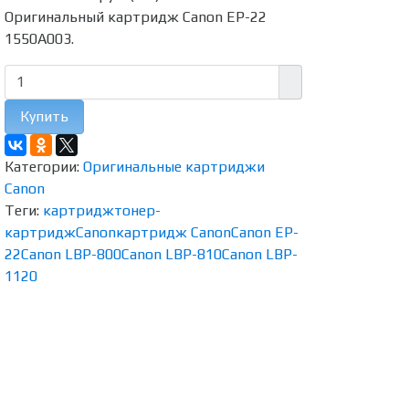
Оригинальный картридж Canon EP-22
1550A003.
Купить
Категории:
Оригинальные картриджи
Canon
Теги:
картридж
тонер-
картридж
Canon
картридж Canon
Canon EP-
22
Canon LBP-800
Canon LBP-810
Canon LBP-
1120