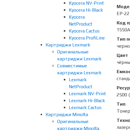
Kyocera NV-Print
Моде
Kyocera Hi-Black
EP-22
Kyocera
Код 
NetProduct
1550A
Kyocera Cactus
Kyocera ProfiLine
Тип п
Картриджи Lexmark
черно
Оригинальные
Цвет
картриджи Lexmark
чёрн
Совместимые
Емко
картриджи Lexmark
станд
Lexmark
NetProduct
Ресур
Lexmark NV-Print
2500 
Lexmark Hi-Black
Тип
Lexmark Cactus
Тоне
Картриджи Minolta
Техно
Оригинальные
лазер
картриджи Minolta