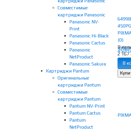
картриджи Panasonic
Совместимые
картриджи Panasonic
6499B
Panasonic NV-
450PG
Print
PIXMA
Panasonic Hi-Black
(0)
Panasonic Cactus
В нал
избра
Panasonic
2 167 
NetProduct
В к
Panasonic Sakura
Картриджи Pantum
Оригинальные
картриджи Pantum
Совместимые
картриджи Pantum
Pantum NV-Print
Pantum Cactus
Pantum
NetProduct