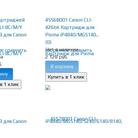
артриджей
4556B001 Canon CLI-
LI-8C/M/Y
426bk Картридж для
9 для Canon
Pixma iP4840/MG5140...
(0)
Нет в наличии
ое
сравнить
избранное
сравнить
ии
2 128 руб.
.
В корзину
ину