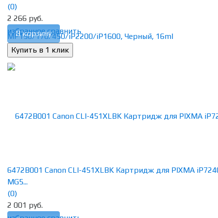
(0)
2 266 руб.
избранное
сравнить
В корзину
6472B001 Canon CLI-451XLBK Картридж для PIXMA iP724
MG5...
(0)
2 001 руб.
избранное
сравнить