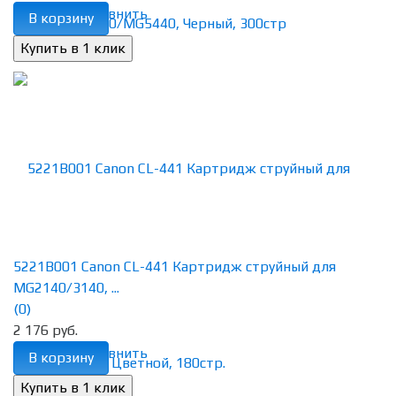
избранное
сравнить
В корзину
5221B001 Canon CL-441 Картридж струйный для
MG2140/3140, ...
(0)
2 176 руб.
избранное
сравнить
В корзину