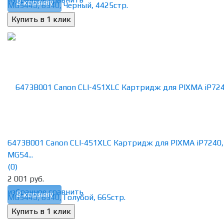
В корзину
6473B001 Canon CLI-451XLC Картридж для PIXMA iP7240,
MG54...
(0)
2 001 руб.
избранное
сравнить
В корзину