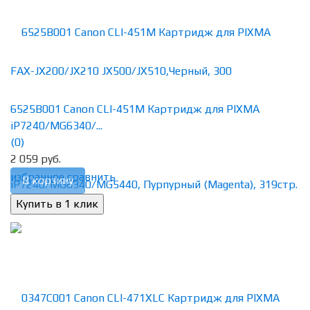
6525B001 Canon CLI-451M Картридж для PIXMA
iP7240/MG6340/...
(0)
2 059 руб.
избранное
сравнить
В корзину