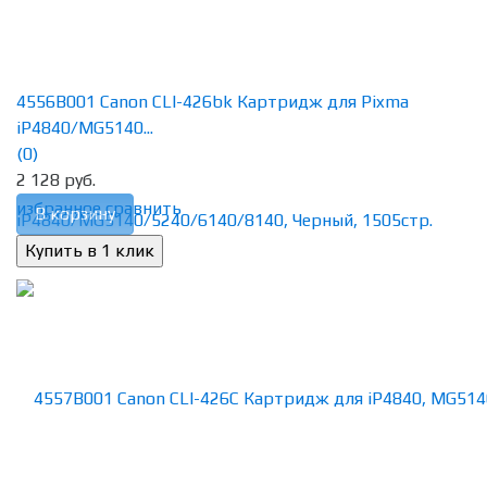
4556B001 Canon CLI-426bk Картридж для Pixma
iP4840/MG5140...
(0)
2 128 руб.
избранное
сравнить
В корзину