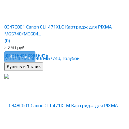
0347C001 Canon CLI-471XLC Картридж для PIXMA
MG5740/MG684...
(0)
2 260 руб.
избранное
сравнить
В корзину