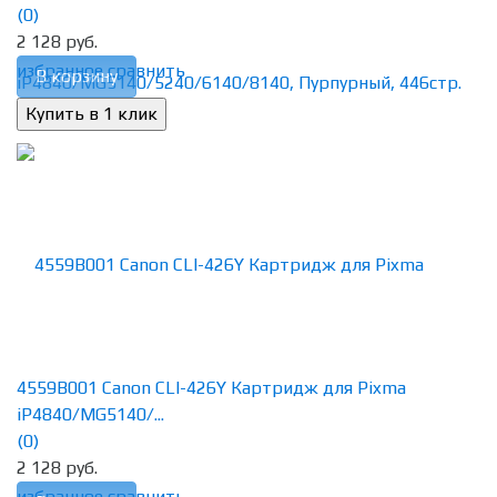
(0)
2 128 руб.
избранное
сравнить
В корзину
4559B001 Canon CLI-426Y Картридж для Pixma
iP4840/MG5140/...
(0)
2 128 руб.
избранное
сравнить