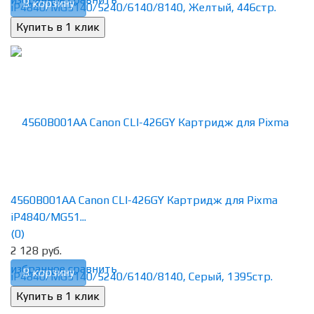
В корзину
4560B001AA Canon CLI-426GY Картридж для Pixma
iP4840/MG51...
(0)
2 128 руб.
избранное
сравнить
В корзину