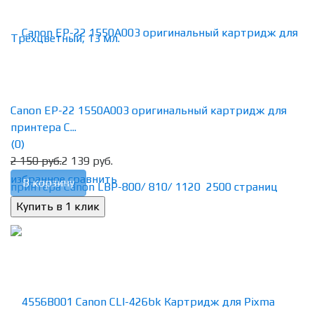
Canon EP-22 1550A003 оригинальный картридж для
принтера C...
(0)
2 150 руб.
2 139 руб.
избранное
сравнить
В корзину