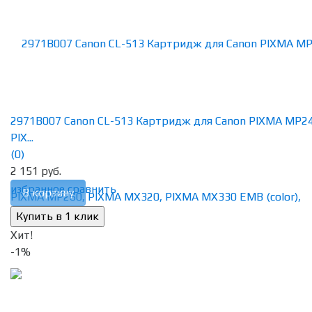
2971B007 Canon CL-513 Картридж для Canon PIXMA MP24
PIX...
(0)
2 151 руб.
избранное
сравнить
В корзину
Хит!
-1%