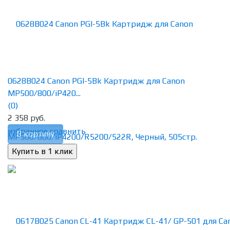
0628B024 Canon PGI-5Bk Картридж для Canon
MP500/800/iP420...
(0)
2 358 руб.
избранное
сравнить
В корзину