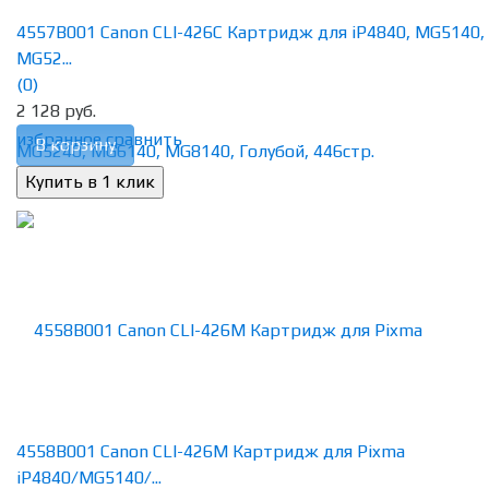
4557B001 Canon CLI-426C Картридж для iP4840, MG5140,
MG52...
(0)
2 128 руб.
избранное
сравнить
В корзину
4558B001 Canon CLI-426M Картридж для Pixma
iP4840/MG5140/...