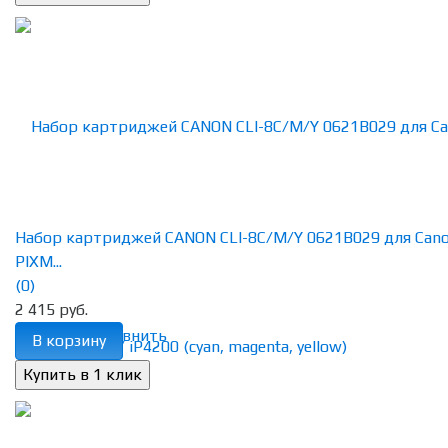
Набор картриджей CANON CLI-8C/M/Y 0621B029 для Can
PIXM...
(0)
2 415 руб.
избранное
сравнить
В корзину