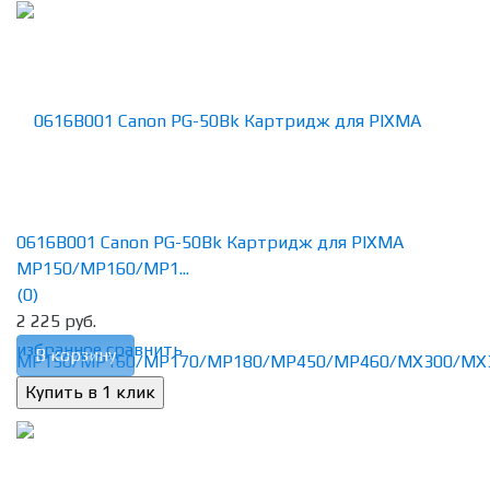
0616B001 Canon PG-50Bk Картридж для PIXMA
MP150/MP160/MP1...
(0)
2 225 руб.
избранное
сравнить
В корзину