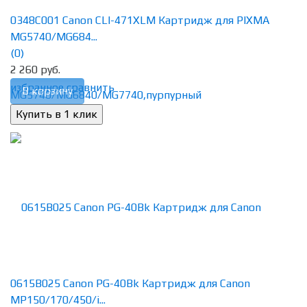
0348C001 Canon CLI-471XLM Картридж для PIXMA
MG5740/MG684...
(0)
2 260 руб.
избранное
сравнить
В корзину
0615B025 Canon PG-40Bk Картридж для Canon
MP150/170/450/i...