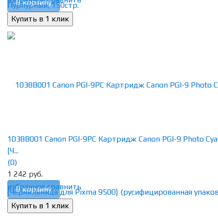
В корзину
1038B001 Canon PGI-9PC Картридж Canon PGI-9 Photo Cya
{Ч...
(0)
1 242 руб.
избранное
сравнить
В корзину