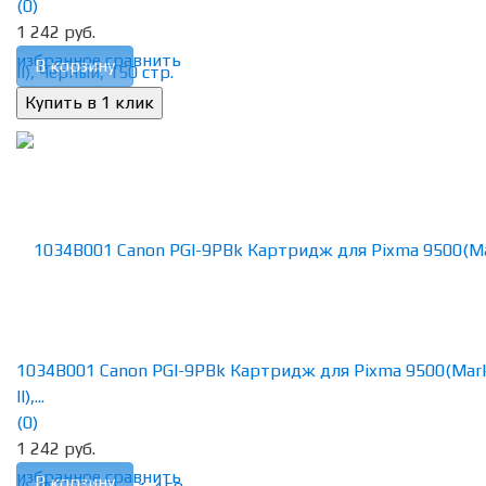
(0)
1 242 руб.
избранное
сравнить
В корзину
1034B001 Canon PGI-9PBk Картридж для Pixma 9500(Mar
II),...
(0)
1 242 руб.
избранное
сравнить
В корзину