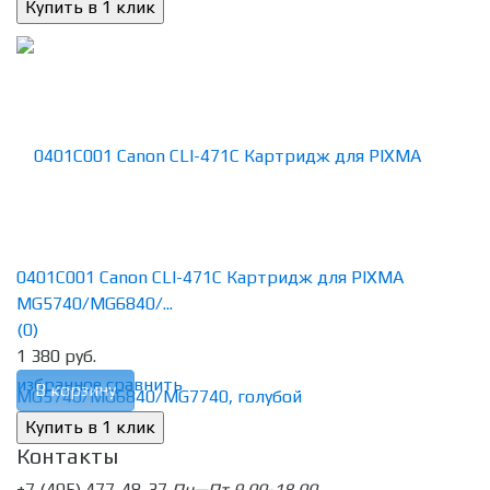
0401C001 Canon CLI-471C Картридж для PIXMA
MG5740/MG6840/...
(0)
1 380 руб.
избранное
сравнить
В корзину
Контакты
+7 (495) 477-48-37
Пн—Пт 9.00-18.00