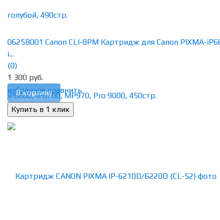
0625B001 Canon CLI-8PM Картридж для Canon PIXMA-iP6
i...
(0)
1 300 руб.
избранное
сравнить
В корзину