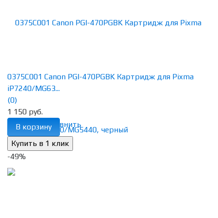
0375C001 Canon PGI-470PGBK Картридж для Pixma
iP7240/MG63...
(0)
1 150 руб.
избранное
сравнить
В корзину
-49%