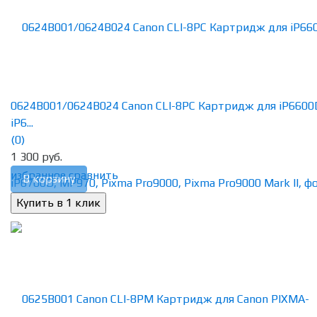
0624B001/0624B024 Canon CLI-8PC Картридж для iP6600
iP6...
(0)
1 300 руб.
избранное
сравнить
В корзину