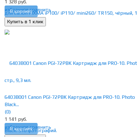
1 328 руб.
избранное
сравнить
В корзину
6403B001 Canon PGI-72PBK Картридж для PRO-10. Photo
Black...
(0)
1 141 руб.
избранное
сравнить
В корзину