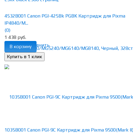
4532B001 Canon PGI-425Bk PGBK Картридж для Pixma
IP4840/M...
(0)
1 438 руб.
избранное
сравнить
В корзину
1035B001 Canon PGI-9C Картридж для Pixma 9500(Mark II), 