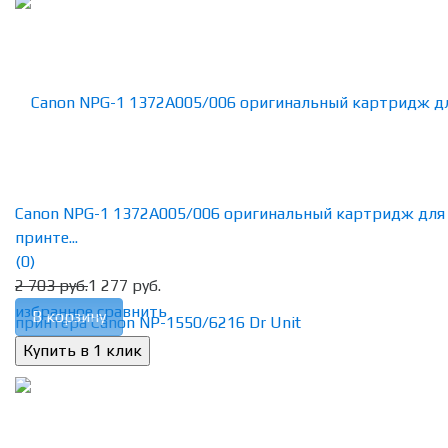
Canon NPG-1 1372A005/006 оригинальный картридж для
принте...
(0)
2 703 руб.
1 277 руб.
избранное
сравнить
В корзину