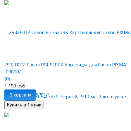
2932B012 Canon PGI-520BK Картридж для Canon PIXMA
iP3600/...
(0)
1 150 руб.
избранное
сравнить
В корзину