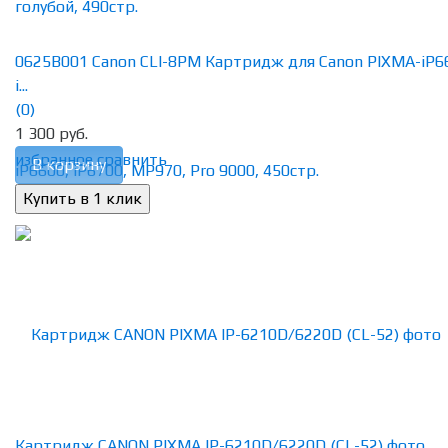
0625B001 Canon CLI-8PM Картридж для Canon PIXMA-iP6
i...
(0)
1 300 руб.
избранное
сравнить
В корзину
Картридж CANON PIXMA IP-6210D/6220D (CL-52) фото