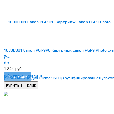
1038B001 Canon PGI-9PC Картридж Canon PGI-9 Photo Cya
{Ч...
(0)
1 242 руб.
избранное
сравнить
В корзину