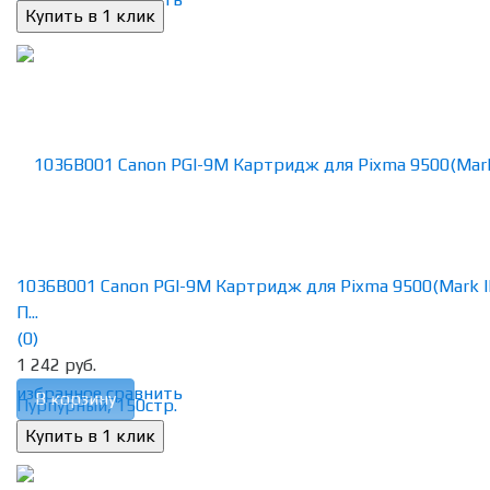
1036B001 Canon PGI-9M Картридж для Pixma 9500(Mark II
П...
(0)
1 242 руб.
избранное
сравнить
В корзину