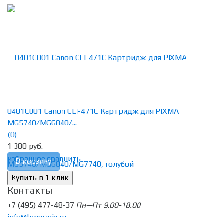
0401C001 Canon CLI-471C Картридж для PIXMA
MG5740/MG6840/...
(0)
1 380 руб.
избранное
сравнить
В корзину
Контакты
+7 (495) 477-48-37
Пн—Пт 9.00-18.00
info@tonermix.ru