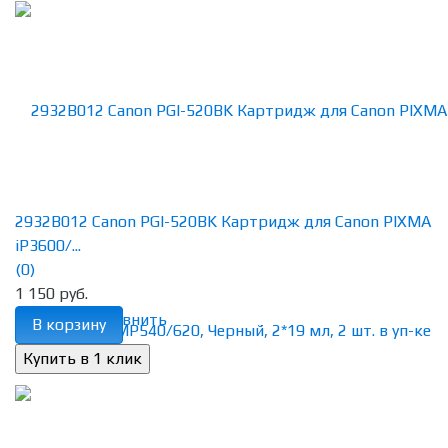
2932B012 Canon PGI-520BK Картридж для Canon PIXMA
iP3600/...
(0)
1 150 руб.
избранное
сравнить
В корзину