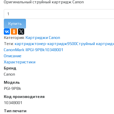
Оригинальный струйный картридж Canon
Купить
Категория:
Картриджи Canon
Теги:
картридж
тонер-картридж
9500
Струйный картрид
Canon
Mark II
PGI-9PBk
1034B001
Описание
Характеристики
Бренд
Canon
Модель
PGI-9PBk
Код производителя
1034B001
Тип печати