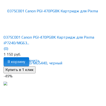
0375C001 Canon PGI-470PGBK Картридж для Pixma
iP7240/MG63...
(0)
1 150 руб.
избранное
сравнить
В корзину
-49%