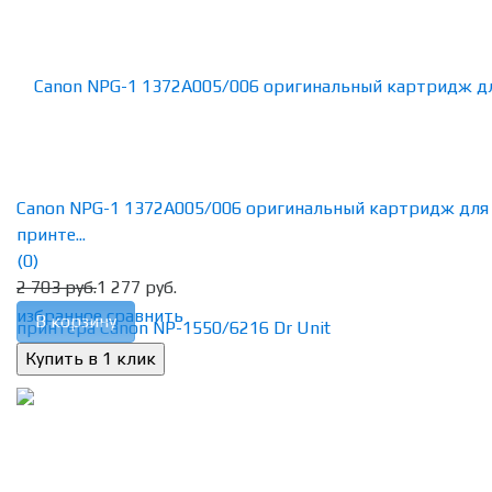
Canon NPG-1 1372A005/006 оригинальный картридж для
принте...
(0)
2 703 руб.
1 277 руб.
избранное
сравнить
В корзину