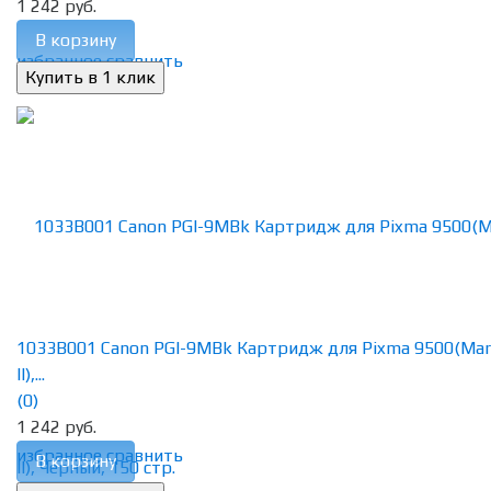
1 242 руб.
В корзину
избранное
сравнить
1033B001 Canon PGI-9MBk Картридж для Pixma 9500(Ma
II),...
(0)
1 242 руб.
избранное
сравнить
В корзину