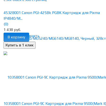
4532B001 Canon PGI-425Bk PGBK Картридж для Pixma
IP4840/M...
(0)
1 438 руб.
избранное
сравнить
В корзину
1035B001 Canon PGI-9C Картридж для Pixma 9500(Mark II), 