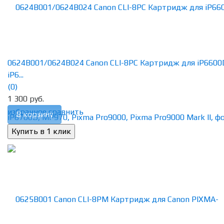
0624B001/0624B024 Canon CLI-8PC Картридж для iP6600
iP6...
(0)
1 300 руб.
избранное
сравнить
В корзину