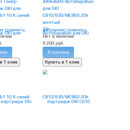
3 Тонер-
44064009 Фотобарабан
ж OKI для
для OKI
61 10 К синий
C810/830/MC860 20k
желтый
(0)
ое
сравнить
избранное
сравнить
личии
Нет в наличии
.
9 200 руб.
ину
В корзину