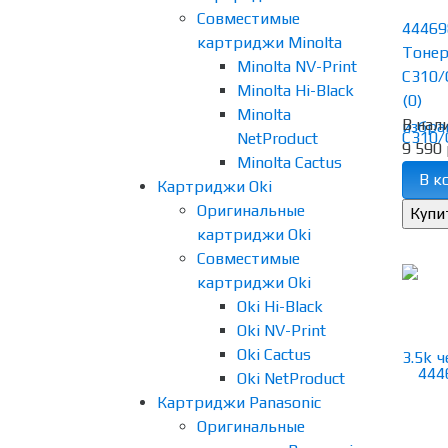
Совместимые
44469
картриджи Minolta
Тонер
Minolta NV-Print
C310/
Minolta Hi-Black
(0)
Minolta
В нал
избра
NetProduct
9 590 
Minolta Cactus
В к
Картриджи Oki
Оригинальные
картриджи Oki
Совместимые
картриджи Oki
Oki Hi-Black
Oki NV-Print
Oki Cactus
Oki NetProduct
Картриджи Panasonic
Оригинальные