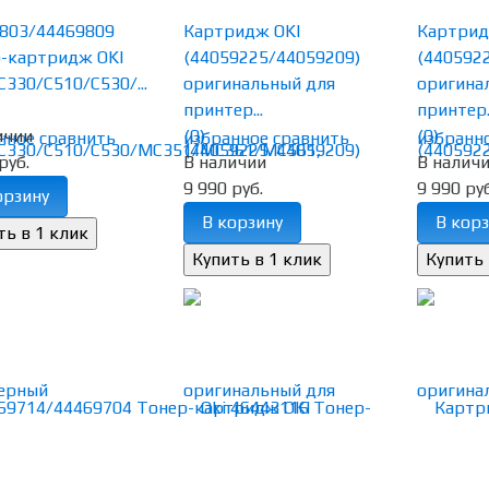
803/44469809
Картридж OKI
Картрид
-картридж OKI
(44059225/44059209)
(440592
C330/C510/C530/...
оригинальный для
оригина
принтер...
принтер..
ичии
(0)
(0)
нное
сравнить
избранное
сравнить
избранн
руб.
В наличии
В налич
9 990 руб.
9 990 руб
орзину
В корзину
В корз