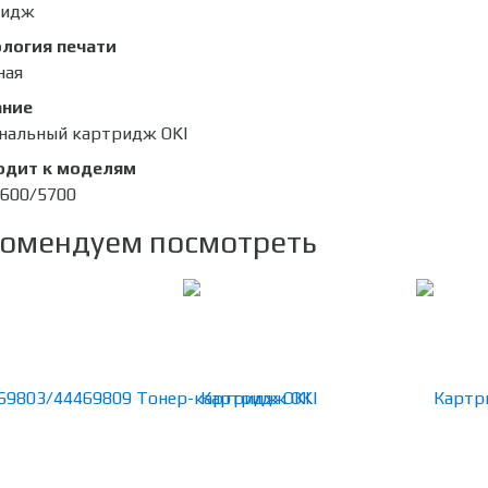
ридж
логия печати
ная
ание
нальный картридж OKI
одит к моделям
5600/5700
омендуем посмотреть