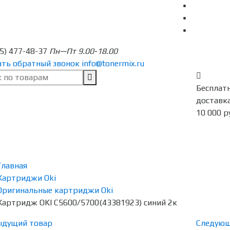
95) 477-48-37
Пн—Пт 9.00-18.00
ать обратный звонок
info@tonermix.ru
Бесплат
доставка
10 000 р
Главная
Картриджи Oki
Оригинальные картриджи Oki
Картридж OKI C5600/5700(43381923) синий 2к
ыдущий товар
Следующ