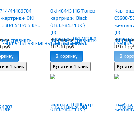
714/44469704
Oki 46443116 Тонер-
Картрид
-картридж OKI
картридж, Black
C5600/5
C330/C510/C530/...
{C833/843 10K }
желтый 
(0)
(0)
ичии
В наличии
Нет в на
нное
сравнить
избранное
сравнить
избранн
 руб.
10 590 руб.
8 970 руб
орзину
В корзину
В корз