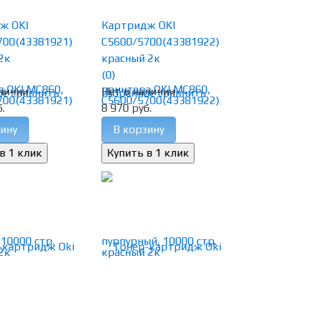
ж OKI
Картридж OKI
700(43381921)
C5600/5700(43381922)
2к
красный 2к
(0)
личии
Нет в наличии
ое
сравнить
избранное
сравнить
.
8 970 руб.
ину
В корзину