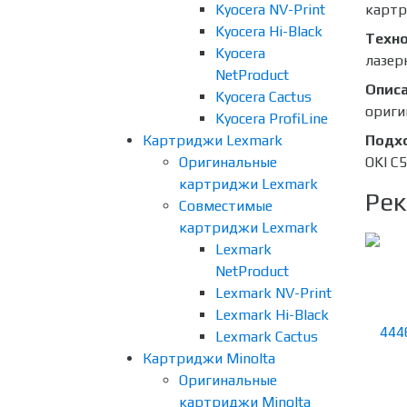
Kyocera NV-Print
карт
Kyocera Hi-Black
Техно
Kyocera
лазер
NetProduct
Опис
Kyocera Cactus
ориги
Kyocera ProfiLine
Картриджи Lexmark
Подх
Оригинальные
OKI C
картриджи Lexmark
Рек
Совместимые
картриджи Lexmark
Lexmark
NetProduct
Lexmark NV-Print
Lexmark Hi-Black
Lexmark Cactus
Картриджи Minolta
Оригинальные
картриджи Minolta