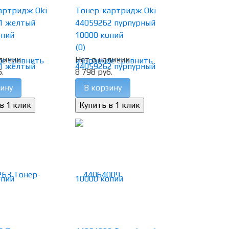
артридж Oki
Тонер-картридж Oki
1 желтый
44059262 пурпурный
опий
10000 копий
(0)
личии
Нет в наличии
ое
сравнить
избранное
сравнить
.
8 798 руб.
ину
В корзину