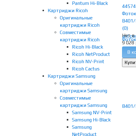
Pantum Hi-Black
44574
Картриджи Ricoh
Фоток
Оригинальные
B401/
картриджи Ricoh
(0)
Совместимые
Нет в
избра
картриджи Ricoh
9 028 
Ricoh Hi-Black
В к
Ricoh NetProduct
Ricoh NV-Print
Ricoh Cactus
Картриджи Samsung
Оригинальные
картриджи Samsung
Совместимые
картриджи Samsung
Samsung NV-Print
Samsung Hi-Black
Samsung
NetProduct