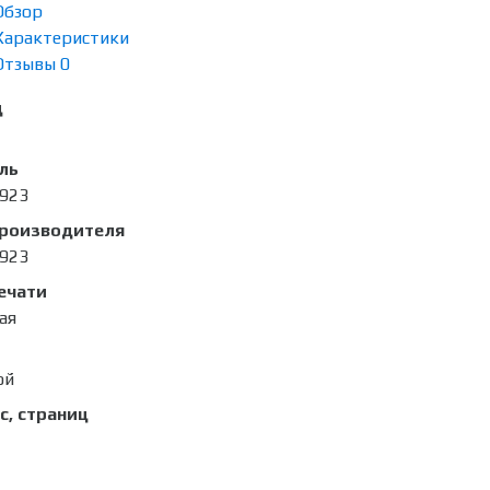
Обзор
Характеристики
Отзывы
0
д
ль
923
производителя
923
ечати
ая
ой
с, страниц