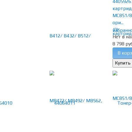
4405926
картрид
MC851/8
ори...
(0)
избранн
Нет в на
8 798 руб
В корз