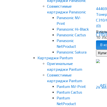
картриджи Panasonic
Совместимые
44469
картриджи Panasonic
Тонер
Panasonic NV-
C310/
Print
(0)
Panasonic Hi-Black
В нал
избра
Panasonic Cactus
10 350
Panasonic
В к
NetProduct
Panasonic Sakura
Картриджи Pantum
Оригинальные
картриджи Pantum
Совместимые
картриджи Pantum
Pantum NV-Print
Pantum Cactus
Pantum
NetProduct