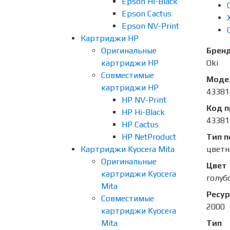
Epson Hi-Black
Epson Cactus
Epson NV-Print
Картриджи HP
Оригинальные
Брен
картриджи HP
Oki
Совместимые
Моде
картриджи HP
43381
HP NV-Print
Код 
HP Hi-Black
43381
HP Cactus
HP NetProduct
Тип п
Картриджи Kyocera Mita
цветн
Оригинальные
Цвет
картриджи Kyocera
голуб
Mita
Ресур
Совместимые
2000
картриджи Kyocera
Mita
Тип