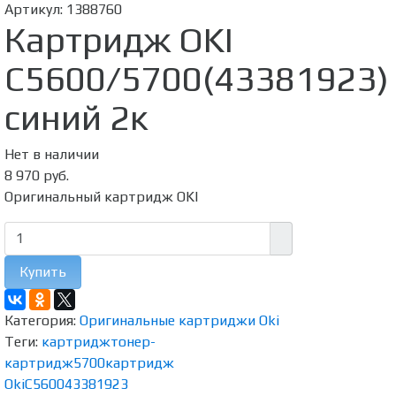
Артикул:
1388760
Картридж OKI
C5600/5700(43381923)
синий 2к
Нет в наличии
8 970 руб.
Оригинальный картридж OKI
Купить
Категория:
Оригинальные картриджи Oki
Теги:
картридж
тонер-
картридж
5700
картридж
Oki
C5600
43381923