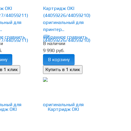
ж OKI
Картридж OKI
27/44059211)
(44059226/44059210)
льный для
оригинальный для
.
принтер...
(0)
ое
сравнить
избранное
сравнить
ии
В наличии
.
9 990 руб.
ину
В корзину