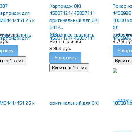
307
Картридж OKI
Тонер-к
артридж для
45807121/ 45807111
4405926
MB441/451 25 к
оригинальный для OKI
10000 к
B412...
(0)
 наличии
(0)
Нет в на
нное
сравнить
избранное
сравнить
избранн
руб.
Нет в наличии
8 798 руб
8 809 руб.
орзину
В корз
В корзину