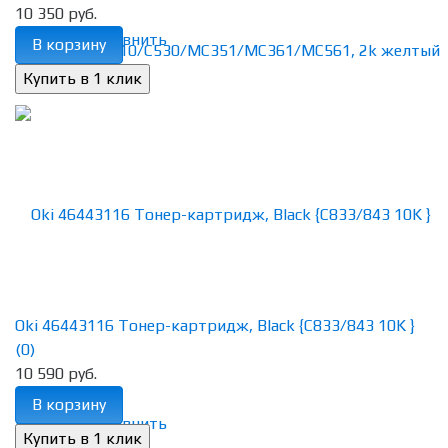
10 350 руб.
избранное
сравнить
В корзину
Oki 46443116 Тонер-картридж, Black {C833/843 10K }
(0)
10 590 руб.
В корзину
избранное
сравнить