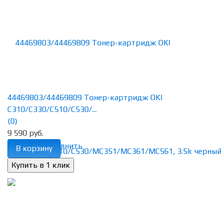
44469803/44469809 Тонер-картридж OKI
C310/C330/C510/C530/...
(0)
9 590 руб.
избранное
сравнить
В корзину