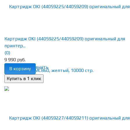
Картридж OKI (44059225/44059209) оригинальный для
принтер...
(0)
9 990 руб.
избранное
сравнить
В корзину