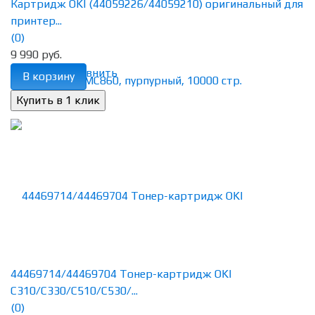
Картридж OKI (44059226/44059210) оригинальный для
принтер...
(0)
9 990 руб.
избранное
сравнить
В корзину
44469714/44469704 Тонер-картридж OKI
C310/C330/C510/C530/...
(0)