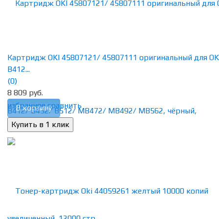
Картридж OKI 45807121/ 45807111 оригинальный для OK
B412...
(0)
8 809 руб.
избранное
сравнить
В корзину