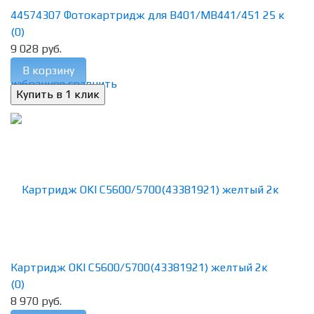
44574307 Фотокартридж для B401/MB441/451 25 к
(0)
9 028 руб.
В корзину
избранное
сравнить
Картридж OKI C5600/5700(43381921) желтый 2к
(0)
8 970 руб.