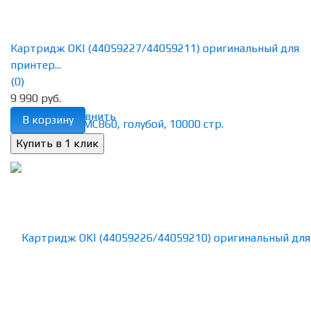
Картридж OKI (44059227/44059211) оригинальный для
принтер...
(0)
9 990 руб.
избранное
сравнить
В корзину