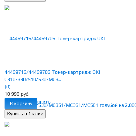
44469716/44469706 Тонер-картридж OKI
C310/330/510/530/MC3...
(0)
10 990 руб.
избранное
сравнить
В корзину