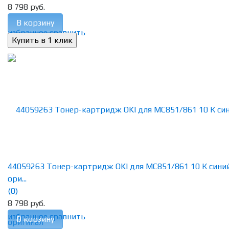
8 798 руб.
В корзину
избранное
сравнить
44059263 Тонер-картридж OKI для MC851/861 10 К сини
ори...
(0)
8 798 руб.
избранное
сравнить
В корзину