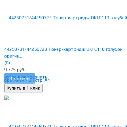
44250731/44250723 Тонер-картридж OKI C110 голубой,
оригин...
(0)
9 775 руб.
избранное
сравнить
В корзину