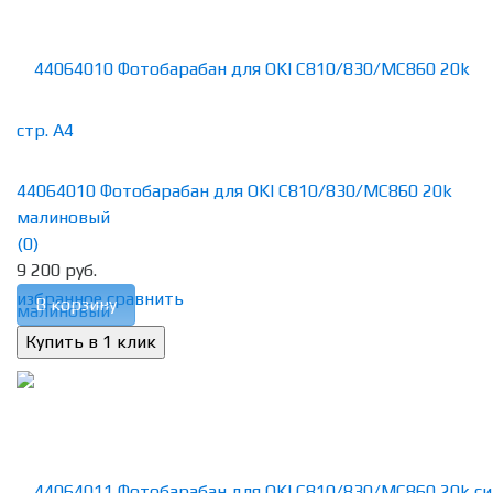
44064010 Фотобарабан для OKI C810/830/MC860 20k
малиновый
(0)
9 200 руб.
избранное
сравнить
В корзину