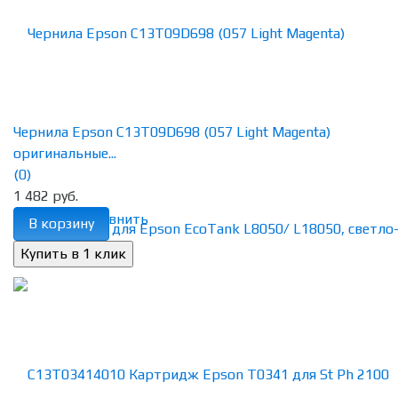
Чернила Epson C13T09D698 (057 Light Magenta)
оригинальные...
(0)
1 482 руб.
избранное
сравнить
В корзину