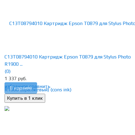
C13T08794010 Картридж Epson T0879 для Stylus Photo
R1900 ...
(0)
1 337 руб.
избранное
сравнить
В корзину