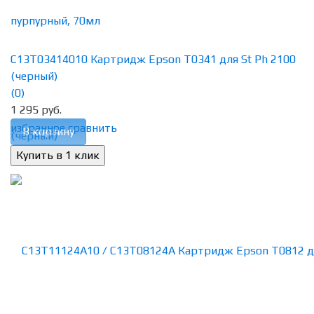
C13T03414010 Картридж Epson T0341 для St Ph 2100
(черный)
(0)
1 295 руб.
избранное
сравнить
В корзину