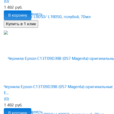
(0)
1 482 руб.
избранное
сравнить
В корзину
Чернила Epson C13T09D398 (057 Magenta) оригинальные
E...
(0)
1 482 руб.
избранное
сравнить
В корзину