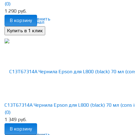
(0)
1 290 руб.
избранное
сравнить
В корзину
C13T67314A Чернила Epson для L800 (black) 70 мл (cons i
(0)
1 349 руб.
В корзину
избранное
сравнить