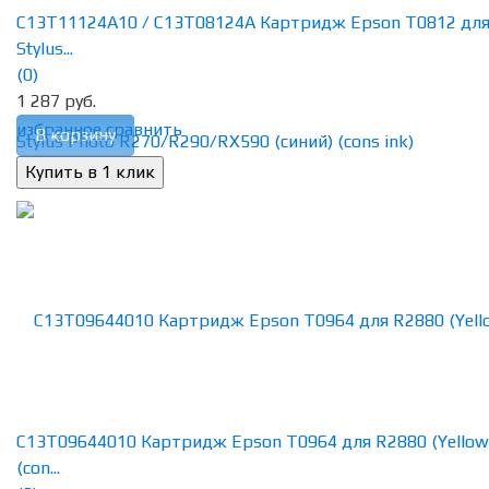
C13T11124A10 / C13T08124A Картридж Epson T0812 дл
Stylus...
(0)
1 287 руб.
избранное
сравнить
В корзину
C13T09644010 Картридж Epson T0964 для R2880 (Yellow
(con...