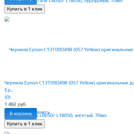
Чернила Epson C13T09D498 (057 Yellow) оригинальные д
Ep...
(0)
1 482 руб.
избранное
сравнить
В корзину