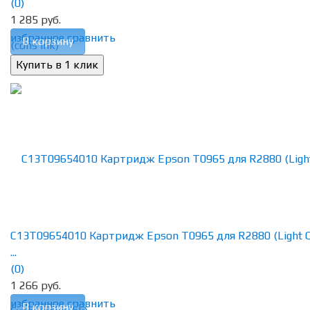
(0)
1 285 руб.
избранное
сравнить
В корзину
C13T09654010 Картридж Epson T0965 для R2880 (Light C
...
(0)
1 266 руб.
избранное
сравнить
В корзину