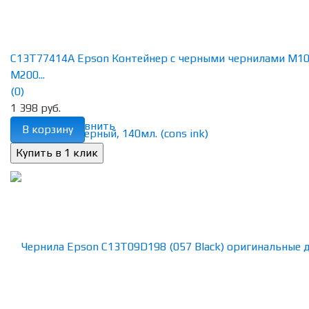
C13T77414A Epson Контейнер с черными чернилами M10
M200...
(0)
1 398 руб.
избранное
сравнить
В корзину