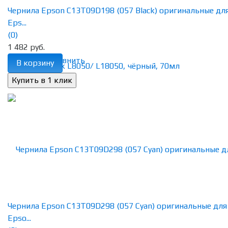
Чернила Epson C13T09D198 (057 Black) оригинальные дл
Eps...
(0)
1 482 руб.
избранное
сравнить
В корзину
Чернила Epson C13T09D298 (057 Cyan) оригинальные для
Epso...