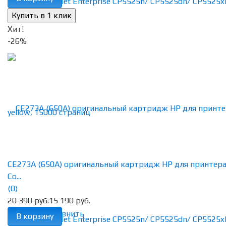
Хит!
-26%
CE273A (650A) оригинальный картридж HP для принтер
Co...
(0)
20 390 руб.
15 190 руб.
избранное
сравнить
В корзину