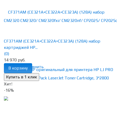
CF371AM (CE321A+CE322A+CE323A) (128A) набор
картриджей HP...
(0)
14 970 руб.
избранное
сравнить
В корзину
Хит!
-16%