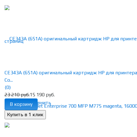
CE343A (651A) оригинальный картридж HP для принтер
Co...
(0)
23 210 руб.
15 190 руб.
избранное
сравнить
В корзину