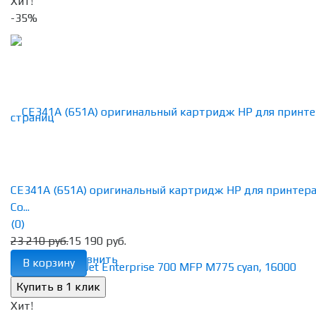
Хит!
-35%
CE341A (651A) оригинальный картридж HP для принтер
Co...
(0)
23 210 руб.
15 190 руб.
избранное
сравнить
В корзину
Хит!