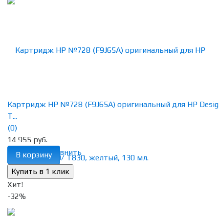
Картридж HP №728 (F9J65A) оригинальный для HP Desig
T...
(0)
14 955 руб.
избранное
сравнить
В корзину
Хит!
-32%