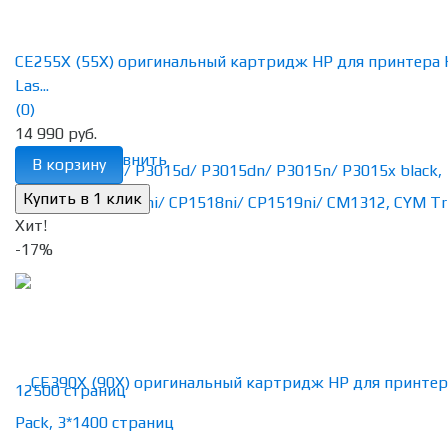
CE255X (55X) оригинальный картридж HP для принтера
Las...
(0)
14 990 руб.
избранное
сравнить
В корзину
Хит!
-17%