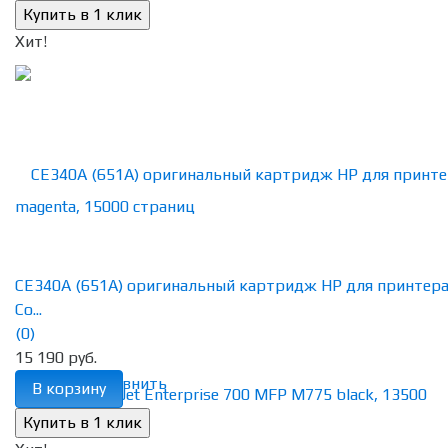
Хит!
CE340A (651A) оригинальный картридж HP для принтер
Co...
(0)
15 190 руб.
избранное
сравнить
В корзину