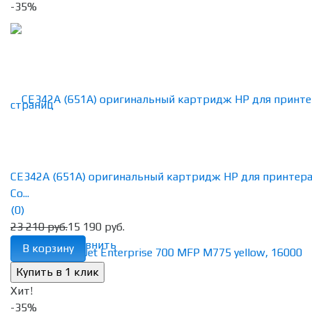
-35%
CE342A (651A) оригинальный картридж HP для принтер
Co...
(0)
23 210 руб.
15 190 руб.
избранное
сравнить
В корзину
Хит!
-35%