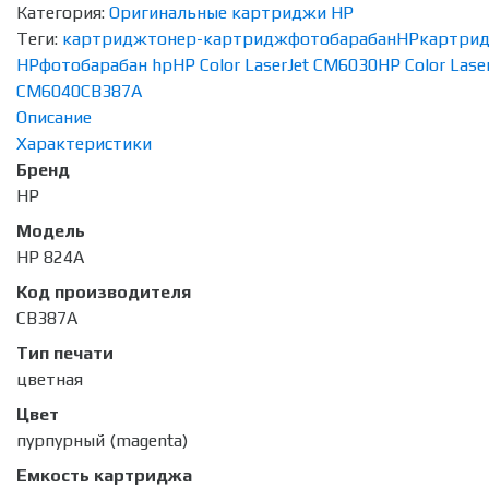
Категория:
Оригинальные картриджи HP
Теги:
картридж
тонер-картридж
фотобарабан
HP
картри
HP
фотобарабан hp
HP Color LaserJet CM6030
HP Color Lase
CM6040
CB387A
Описание
Характеристики
Бренд
HP
Модель
HP 824A
Код производителя
CB387A
Тип печати
цветная
Цвет
пурпурный (magenta)
Емкость картриджа