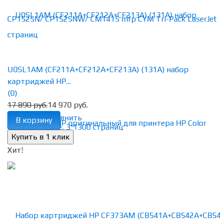
U0SL1AM (CF211A+CF212A+CF213A) (131A) набор
картриджей HP...
(0)
17 890 руб.
14 970 руб.
избранное
сравнить
В корзину
Хит!