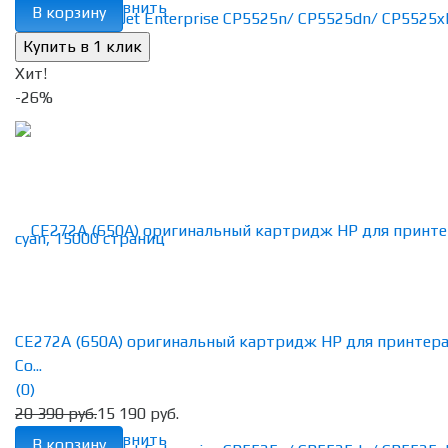
избранное
сравнить
В корзину
Хит!
-26%
CE272A (650A) оригинальный картридж HP для принтер
Co...
(0)
20 390 руб.
15 190 руб.
избранное
сравнить
В корзину