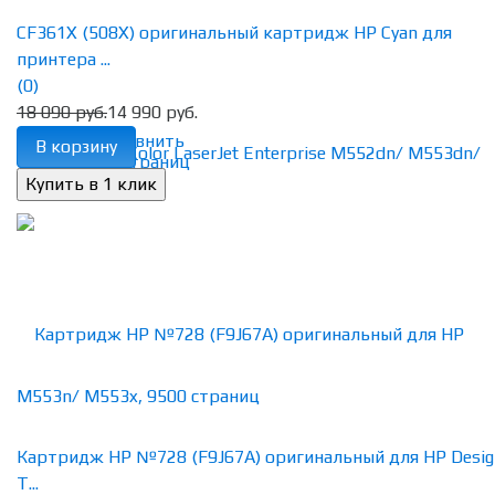
CF361X (508X) оригинальный картридж HP Cyan для
принтера ...
(0)
18 090 руб.
14 990 руб.
избранное
сравнить
В корзину
Картридж HP №728 (F9J67A) оригинальный для HP Desig
T...