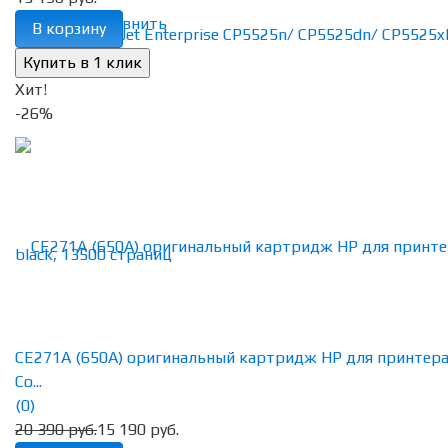
избранное
сравнить
В корзину
Хит!
-26%
CE271A (650A) оригинальный картридж HP для принтер
Co...
(0)
20 390 руб.
15 190 руб.