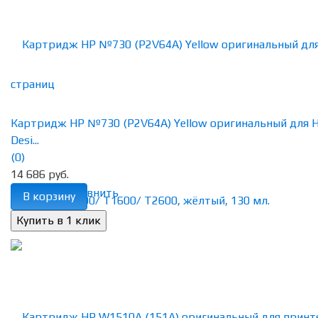
Картридж HP №730 (P2V64A) Yellow оригинальный для 
Desi...
(0)
14 686 руб.
избранное
сравнить
В корзину