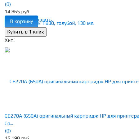
(0)
14 865 руб.
избранное
сравнить
В корзину
Хит!
CE270A (650A) оригинальный картридж HP для принтер
Co...
(0)
15 190 руб.