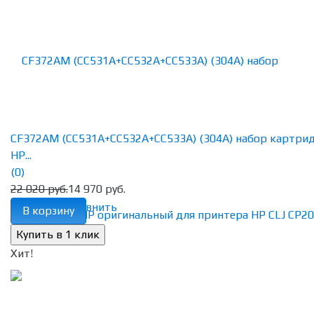
CF372AM (CC531A+CC532A+CC533A) (304A) набор картри
HP...
(0)
22 020 руб.
14 970 руб.
избранное
сравнить
В корзину
Хит!