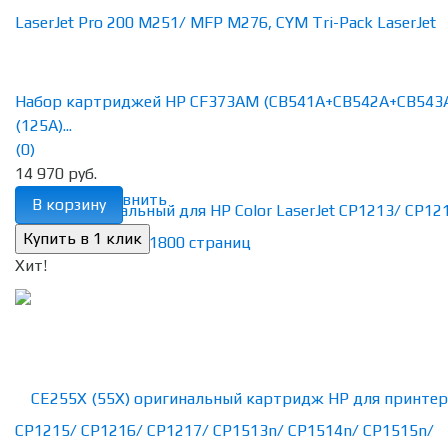
Набор картриджей HP CF373AM (CB541A+CB542A+CB543
(125A)...
(0)
14 970 руб.
избранное
сравнить
В корзину
Хит!