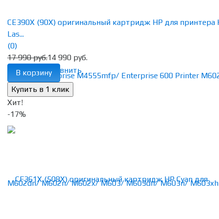
CE390X (90X) оригинальный картридж HP для принтера
Las...
(0)
17 990 руб.
14 990 руб.
избранное
сравнить
В корзину
Хит!
-17%