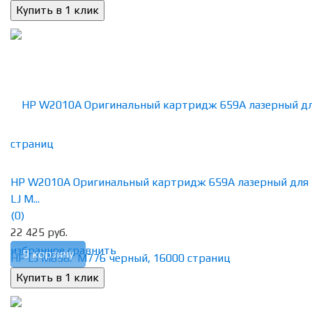
HP W2010A Оригинальный картридж 659A лазерный для
LJ M...
(0)
22 425 руб.
избранное
сравнить
В корзину