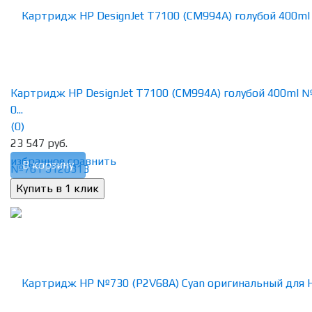
Картридж HP DesignJet T7100 (CM994A) голубой 400ml 
0...
(0)
23 547 руб.
избранное
сравнить
В корзину