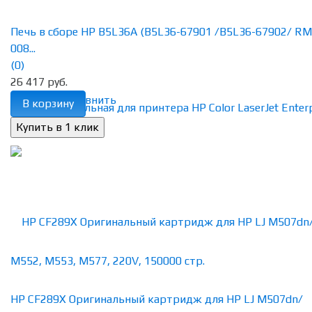
Печь в сборе HP B5L36A (B5L36-67901 /B5L36-67902/ RM
008...
(0)
26 417 руб.
избранное
сравнить
В корзину
HP CF289X Оригинальный картридж для HP LJ M507dn/