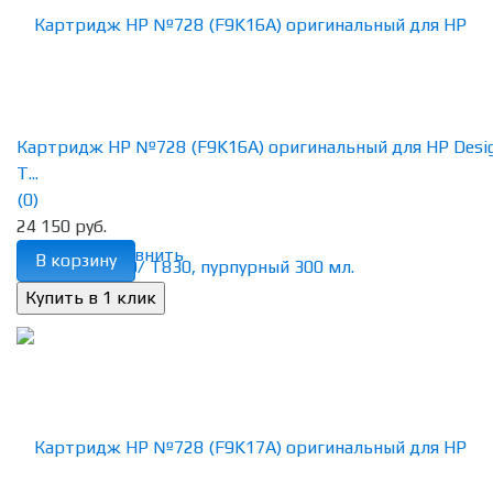
Картридж HP №728 (F9K16A) оригинальный для HP Desig
T...
(0)
24 150 руб.
избранное
сравнить
В корзину