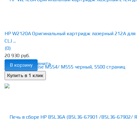
HP W2120A Оригинальный картридж лазерный 212A для
CLJ ...
(0)
20 930 руб.
избранное
сравнить
В корзину