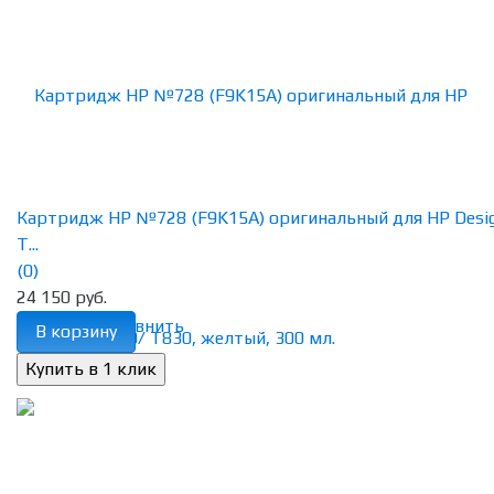
Картридж HP №728 (F9K15A) оригинальный для HP Desig
T...
(0)
24 150 руб.
избранное
сравнить
В корзину