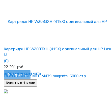
Картридж HP W2033XH (415X) оригинальный для HP Lase
M...
(0)
22 391 руб.
избранное
сравнить
В корзину