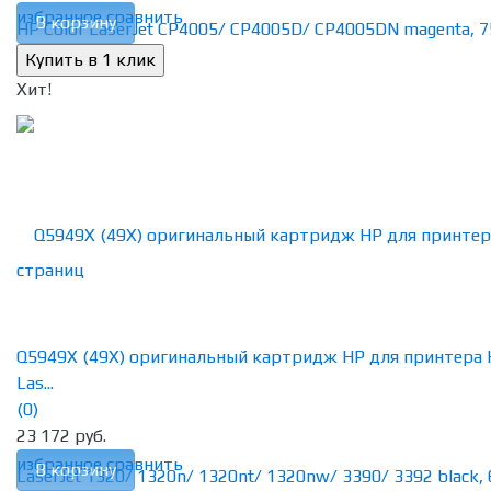
избранное
сравнить
В корзину
Хит!
Q5949X (49X) оригинальный картридж HP для принтера
Las...
(0)
23 172 руб.
избранное
сравнить
В корзину