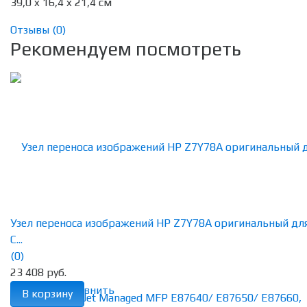
39,0 x 16,4 x 21,4 см
Отзывы (
0
)
Рекомендуем посмотреть
Узел переноса изображений HP Z7Y78A оригинальный дл
C...
(0)
23 408 руб.
избранное
сравнить
В корзину