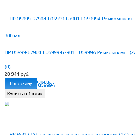
HP Q5999-67904 | Q5999-67901 | Q5999A Ремкомплект (2
...
(0)
20 944 руб.
избранное
сравнить
В корзину