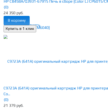
HP CB458A/Q3931-67915 Печь в сборе {Color LJ CP6015/CM
(0)
24 350 руб.
В корзину
избранное
сравнить
C9723A (641A) оригинальный картридж HP для принтера
Co...
(0)
21 379 руб.