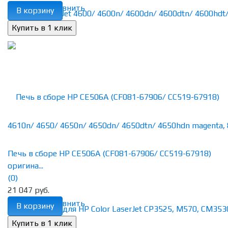
избранное
сравнить
В корзину
Печь в сборе HP CE506A (CF081-67906/ CC519-67918)
оригина...
(0)
21 047 руб.
избранное
сравнить
В корзину