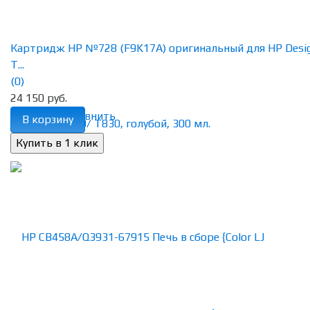
Картридж HP №728 (F9K17A) оригинальный для HP Desig
T...
(0)
24 150 руб.
избранное
сравнить
В корзину