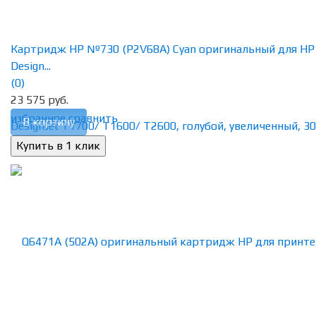
Картридж HP №730 (P2V68A) Cyan оригинальный для HP
Design...
(0)
23 575 руб.
избранное
сравнить
В корзину