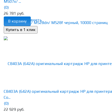
M507x/ ...
(0)
26 781 руб.
избранное
сравнить
В корзину
CB403A (642A) оригинальный картридж HP для принтер
Co...
(0)
22 929 руб.