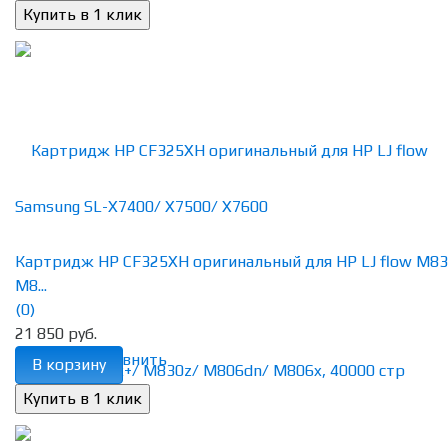
Картридж HP CF325XH оригинальный для HP LJ flow M83
M8...
(0)
21 850 руб.
избранное
сравнить
В корзину