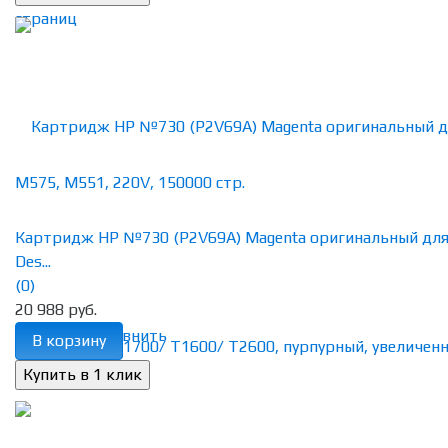
Картридж HP №730 (P2V69A) Magenta оригинальный дл
Des...
(0)
20 988 руб.
избранное
сравнить
В корзину