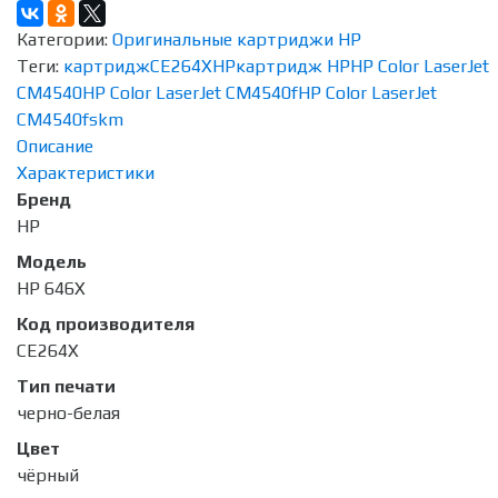
Категории:
Оригинальные картриджи HP
Теги:
картридж
CE264X
HP
картридж HP
HP Color LaserJet
CM4540
HP Color LaserJet CM4540f
HP Color LaserJet
CM4540fskm
Описание
Характеристики
Бренд
HP
Модель
HP 646X
Код производителя
CE264X
Тип печати
черно-белая
Цвет
чёрный