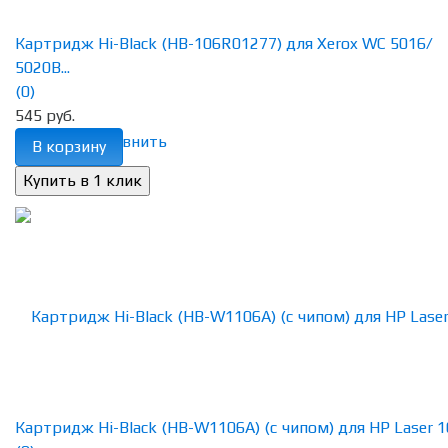
Картридж Hi-Black (HB-106R01277) для Xerox WC 5016/
5020B...
(0)
545 руб.
избранное
сравнить
В корзину
Картридж Hi-Black (HB-W1106A) (с чипом) для HP Laser 10