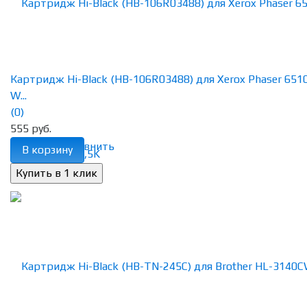
Картридж Hi-Black (HB-106R03488) для Xerox Phaser 651
W...
(0)
555 руб.
избранное
сравнить
В корзину