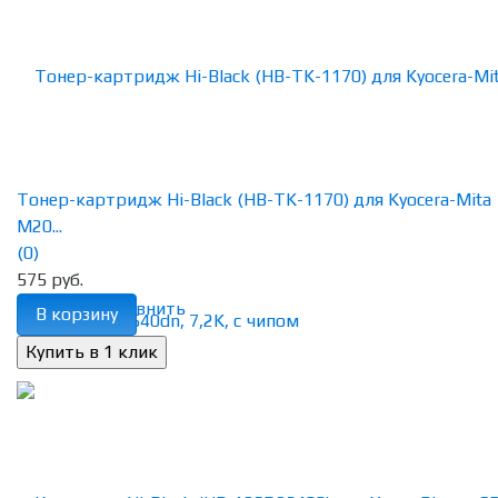
Тонер-картридж Hi-Black (HB-TK-1170) для Kyocera-Mita
M20...
(0)
575 руб.
избранное
сравнить
В корзину