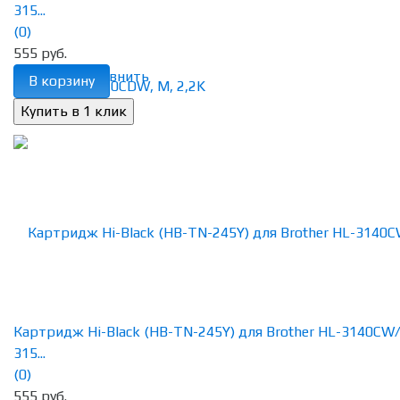
315...
(0)
555 руб.
избранное
сравнить
В корзину
Картридж Hi-Black (HB-TN-245Y) для Brother HL-3140CW
315...
(0)
555 руб.