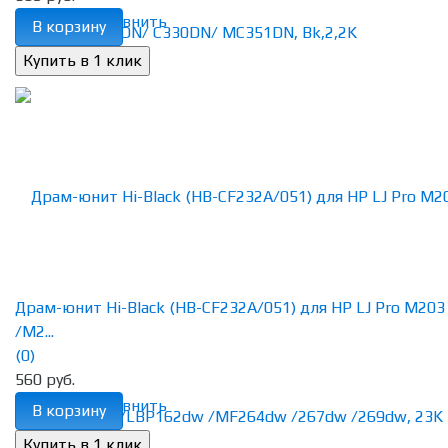
избранное
сравнить
В корзину
Драм-юнит Hi-Black (HB-CF232A/051) для HP LJ Pro M203
/M2...
(0)
560 руб.
избранное
сравнить
В корзину