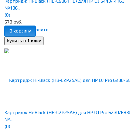
Картридж Hi-Black (HB-C9361HE) для HP DJ 5443/ 4163,
№136...
(0)
573 руб.
избранное
сравнить
В корзину
Картридж Hi-Black (HB-C2P25AE) для HP OJ Pro 6230/683
№...
(0)