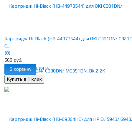
Картридж Hi-Black (HB-44973544) для OKI C301DN/ C321
C...
(0)
569 руб.
избранное
сравнить
В корзину