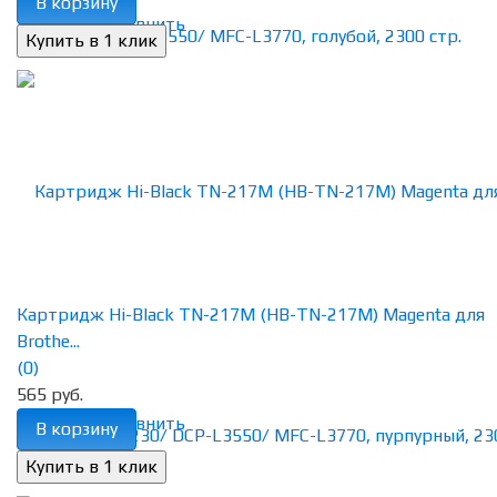
В корзину
избранное
сравнить
Картридж Hi-Black TN-217M (HB-TN-217M) Magenta для
Brothe...
(0)
565 руб.
избранное
сравнить
В корзину