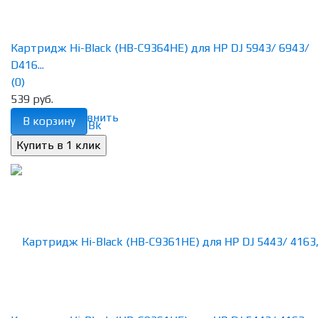
Картридж Hi-Black (HB-C9364HE) для HP DJ 5943/ 6943/
D416...
(0)
539 руб.
избранное
сравнить
В корзину