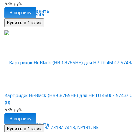
536 руб.
избранное
сравнить
В корзину
Картридж Hi-Black (HB-С8765HE) для HP DJ 460C/ 5743/ Off
(0)
535 руб.
В корзину
избранное
сравнить