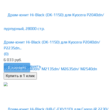
Драм-юнит Hi-Black (DK-1150) для Kyocera P2040dn/
P2235dn...
(0)
6 033 руб.
избранное
сравнить
В корзину