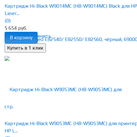
Картридж Hi-Black W9014MC (HB-W9014MC) Black для H
Laser...
(0)
5 654 руб.
избранное
сравнить
В корзину
Картридж Hi-Black W9053MC (HB-W9053MC) для принте
HP L...