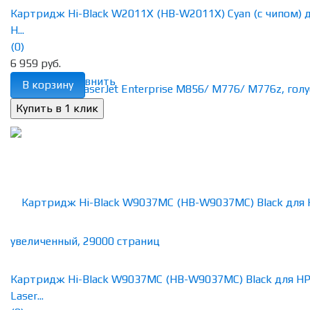
Картридж Hi-Black W2011X (HB-W2011X) Cyan (с чипом) 
H...
(0)
6 959 руб.
избранное
сравнить
В корзину
Картридж Hi-Black W9037MC (HB-W9037MC) Black для H
Laser...