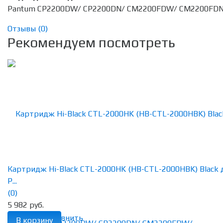
Pantum CP2200DW/ CP2200DN/ CM2200FDW/ CM2200FD
Отзывы (
0
)
Рекомендуем посмотреть
Картридж Hi-Black CTL-2000HK (HB-CTL-2000HBK) Black 
P...
(0)
5 982 руб.
избранное
сравнить
В корзину