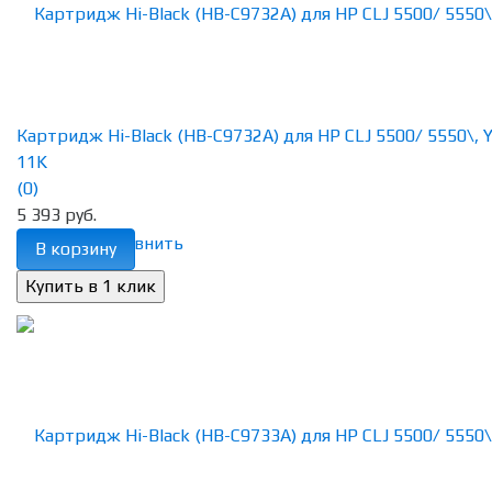
Картридж Hi-Black (HB-C9732A) для HP CLJ 5500/ 5550\, Y
11K
(0)
5 393 руб.
избранное
сравнить
В корзину