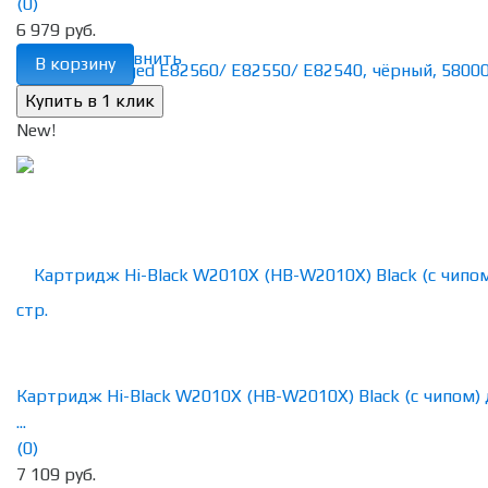
(0)
6 979 руб.
избранное
сравнить
В корзину
New!
Картридж Hi-Black W2010X (HB-W2010X) Black (с чипом) 
...
(0)
7 109 руб.