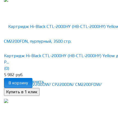
Картридж Hi-Black CTL-2000HY (HB-CTL-2000HY) Yellow 
P...
(0)
5 982 руб.
избранное
сравнить
В корзину