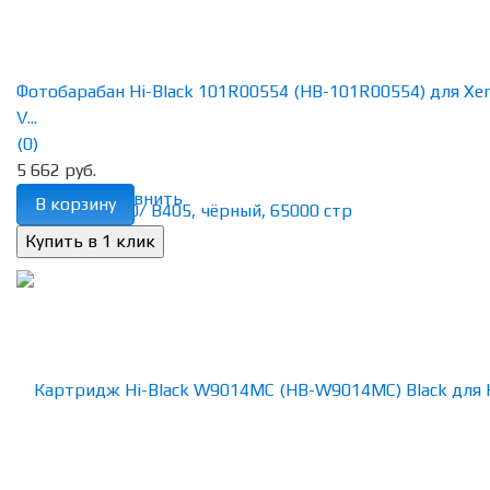
Фотобарабан Hi-Black 101R00554 (HB-101R00554) для Xe
V...
(0)
5 662 руб.
избранное
сравнить
В корзину