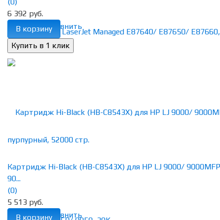
(0)
6 392 руб.
избранное
сравнить
В корзину
Картридж Hi-Black (HB-C8543X) для HP LJ 9000/ 9000MFP
90...
(0)
5 513 руб.
избранное
сравнить
В корзину