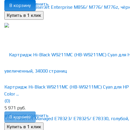
избранное
сравнить
В корзину
Картридж Hi-Black W9211MC (HB-W9211MC) Cyan для HP
Color ...
(0)
5 971 руб.
избранное
сравнить
В корзину