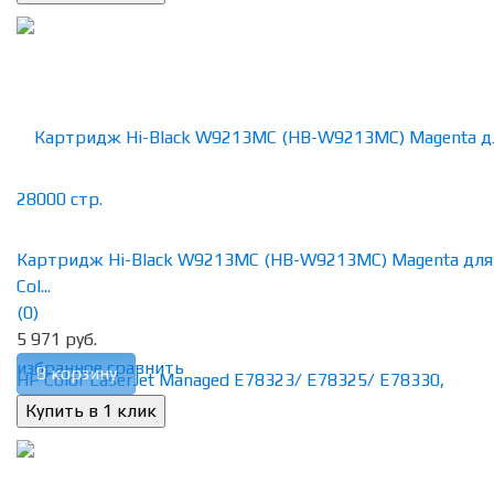
Картридж Hi-Black W9213MC (HB-W9213MC) Magenta для
Col...
(0)
5 971 руб.
избранное
сравнить
В корзину