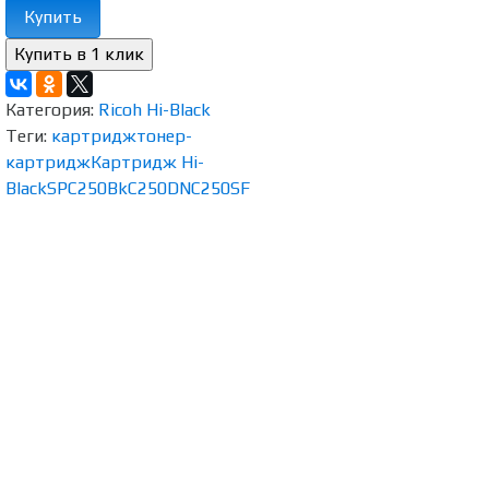
Купить
Категория:
Ricoh Hi-Black
Теги:
картридж
тонер-
картридж
Картридж Hi-
Black
SPC250Bk
C250DN
C250SF