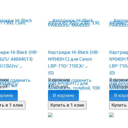
идж Hi-Black (HB-
Картридж Hi-Black (HB-
Картридж
625/ 44844613)
№040H C) для Canon
№040H M
I C822n/ ...
LBP-710/ 710CX/ ...
LBP-710/ 
(0)
(0)
ичии
В наличии
В налич
нное
сравнить
избранное
сравнить
избранн
руб.
1 725 руб.
1 725 руб
орзину
В корзину
В корз