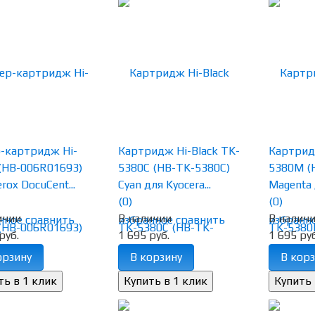
-картридж Hi-
Картридж Hi-Black TK-
Картридж
 (HB-006R01693)
5380C (HB-TK-5380C)
5380M (
rox DocuCent...
Cyan для Kyocera...
Magenta д
(0)
(0)
ичии
В наличии
В налич
нное
сравнить
избранное
сравнить
избранн
руб.
1 695 руб.
1 695 руб
орзину
В корзину
В корз