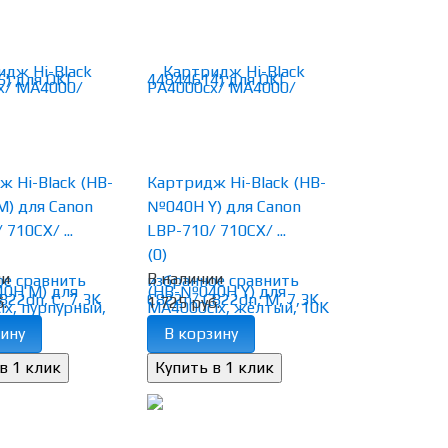
 Hi-Black (HB-
Картридж Hi-Black (HB-
) для Canon
№040H Y) для Canon
710CX/ ...
LBP-710/ 710CX/ ...
(0)
ии
В наличии
ое
сравнить
избранное
сравнить
.
1 725 руб.
ину
В корзину