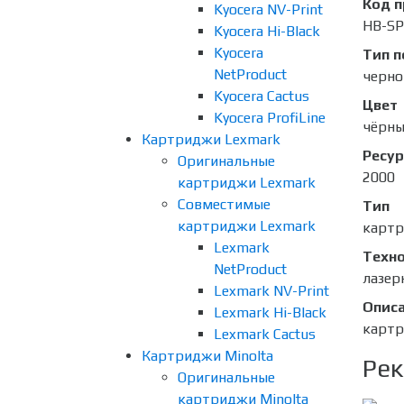
Код 
Kyocera NV-Print
HB-SP
Kyocera Hi-Black
Kyocera
Тип п
NetProduct
черно
Kyocera Cactus
Цвет
Kyocera ProfiLine
чёрн
Картриджи Lexmark
Ресур
Оригинальные
2000
картриджи Lexmark
Совместимые
Тип
картриджи Lexmark
карт
Lexmark
Техно
NetProduct
лазер
Lexmark NV-Print
Опис
Lexmark Hi-Black
картр
Lexmark Cactus
Картриджи Minolta
Рек
Оригинальные
картриджи Minolta