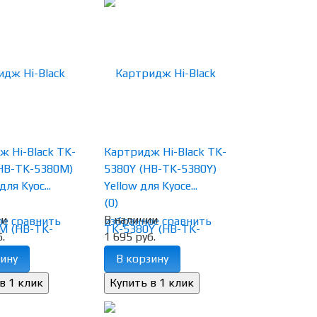
 Hi-Black TK-
Картридж Hi-Black TK-
HB-TK-5380M)
5380Y (HB-TK-5380Y)
ля Kyoc...
Yellow для Kyoce...
(0)
ии
В наличии
ое
сравнить
избранное
сравнить
.
1 695 руб.
ину
В корзину