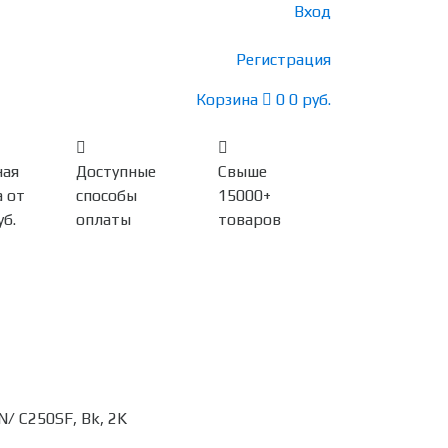
Вход
Регистрация
Корзина
0
0 руб.
ная
Доступные
Свыше
 от
способы
15000+
уб.
оплаты
товаров
N/ C250SF, Bk, 2K