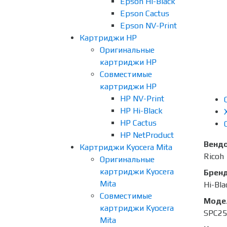
Epson Hi-Black
Epson Cactus
Epson NV-Print
Картриджи HP
Оригинальные
картриджи HP
Совместимые
картриджи HP
HP NV-Print
HP Hi-Black
HP Cactus
HP NetProduct
Венд
Картриджи Kyocera Mita
Ricoh
Оригинальные
картриджи Kyocera
Брен
Mita
Hi-Bla
Совместимые
Моде
картриджи Kyocera
SPC2
Mita