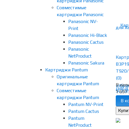
картриджи Panasonic
Совместимые
картриджи Panasonic
Panasonic NV-
Print
Panasonic Hi-Black
Panasonic Cactus
Panasonic
NetProduct
Картр
Panasonic Sakura
B3P19
Картриджи Pantum
T920/T
Оригинальные
(0)
картриджи Pantum
В нал
избра
Совместимые
1 697 
картриджи Pantum
В к
Pantum NV-Print
Pantum Cactus
Pantum
NetProduct