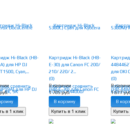
идж Hi-Black (HB-
Картридж Hi-Black (HB-
Картридж
A) для HP DJ
E-30) для Canon FC 200/
4484462
1500, Cyan,...
210/ 220/ 2...
для OKI C
(0)
(0)
ичии
В наличии
В налич
нное
сравнить
избранное
сравнить
избранн
руб.
1 705 руб.
1 677 руб
орзину
В корзину
В корз