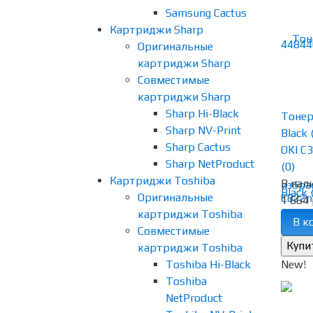
Samsung Cactus
Картриджи Sharp
Оригинальные
картриджи Sharp
Совместимые
картриджи Sharp
Sharp Hi-Black
Тонер
Sharp NV-Print
Black
Sharp Cactus
OKI C3
Sharp NetProduct
(0)
Картриджи Toshiba
В нал
избра
Оригинальные
1 664 
картриджи Toshiba
В к
Совместимые
картриджи Toshiba
Toshiba Hi-Black
New!
Toshiba
NetProduct