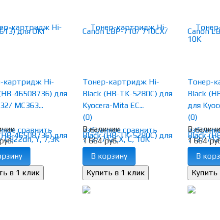
-картридж Hi-
Тонер-картридж Hi-
Тонер-к
 (HB-46508736) для
Black (HB-TK-5280C) для
Black (H
32/ MC363...
Kyocera-Mita EC...
для Kyoce
(0)
(0)
ичии
В наличии
В налич
нное
сравнить
избранное
сравнить
избранн
руб.
1 664 руб.
1 664 руб
орзину
В корзину
В корз