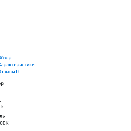
Обзор
Характеристики
Отзывы
0
ор
д
ck
ль
50BK