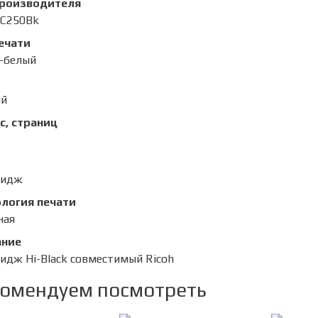
производителя
C250Bk
ечати
-белый
ый
с, страниц
ридж
логия печати
ная
ание
идж Hi-Black совместимый Ricoh
омендуем посмотреть