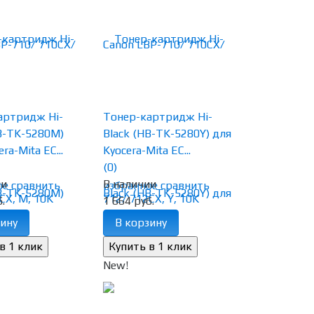
артридж Hi-
Тонер-картридж Hi-
B-TK-5280M)
Black (HB-TK-5280Y) для
ra-Mita EC...
Kyocera-Mita EC...
(0)
ии
В наличии
ое
сравнить
избранное
сравнить
.
1 664 руб.
ину
В корзину
New!