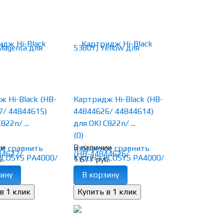
 Hi-Black (HB-
Картридж Hi-Black (HB-
7/ 44844615)
44844626/ 44844614)
822n/ ...
для OKI C822n/ ...
(0)
ии
В наличии
ое
сравнить
избранное
сравнить
.
1 677 руб.
ину
В корзину