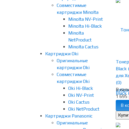
Совместимые
картриджи Minolta
Minolta NV-Print
Minolta Hi-Black
Minolta
NetProduct
Minolta Cactus
Картриджи Oki
Оригинальные
Тонер
картриджи Oki
Black
Совместимые
для Xe
картриджи Oki
(0)
Oki Hi-Black
В нал
избра
Oki NV-Print
1 695 
Oki Cactus
В к
Oki NetProduct
Картриджи Panasonic
Оригинальные