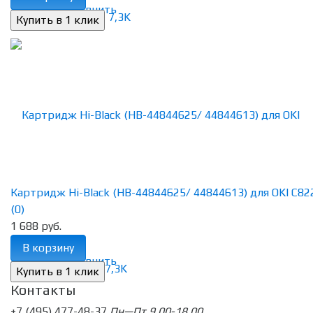
избранное
сравнить
Картридж Hi-Black (HB-44844625/ 44844613) для OKI C822n
(0)
1 688 руб.
В корзину
избранное
сравнить
Контакты
+7 (495) 477-48-37
Пн—Пт 9.00-18.00