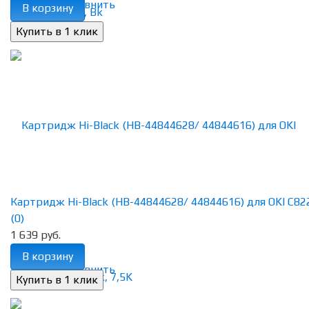
избранное
сравнить
В корзину
Картридж Hi-Black (HB-44844628/ 44844616) для OKI C822n
(0)
1 639 руб.
В корзину
избранное
сравнить