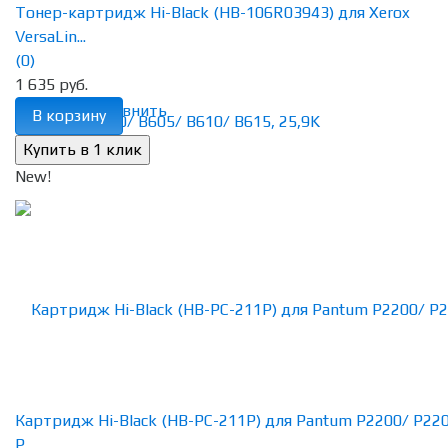
Тонер-картридж Hi-Black (HB-106R03943) для Xerox
VersaLin...
(0)
1 635 руб.
избранное
сравнить
В корзину
New!
Картридж Hi-Black (HB-PC-211P) для Pantum P2200/ P22
P...