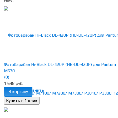
New!
Фотобарабан Hi-Black DL-420P (HB-DL-420P) для Pantum
M670...
(0)
1 648 руб.
избранное
сравнить
В корзину