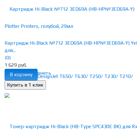
Картридж Hi-Black №712 3ED69A (HB-HP№3ED69A-Y) Ye
для...
(0)
1 629 руб.
избранное
сравнить
В корзину