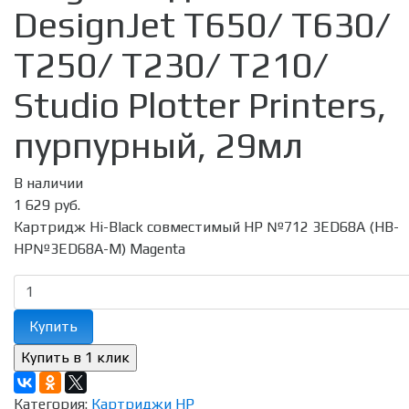
DesignJet T650/ T630/
T250/ T230/ T210/
Studio Plotter Printers,
пурпурный, 29мл
В наличии
1 629 руб.
Картридж Hi-Black совместимый HP №712 3ED68A (HB-
HP№3ED68A-M) Magenta
Купить
Категория:
Картриджи HP