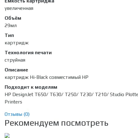
Емкость картриджа
увеличенная
Объём
29мл
Тип
картридж
Технология печати
струйная
Описание
картридж Hi-Black совместимый HP
Подходит к моделям
HP DesignJet T650/ T630/ T250/ T230/ T210/ Studio Plott
Printers
Отзывы (
0
)
Рекомендуем посмотреть