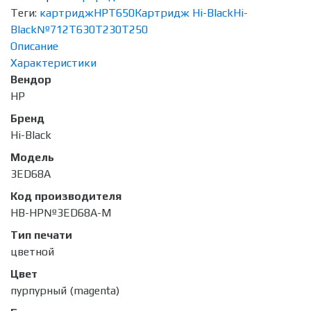
Теги:
картридж
HP
T650
Картридж Hi-Black
Hi-
Black
№712
T630
T230
T250
Описание
Характеристики
Вендор
HP
Бренд
Hi-Black
Модель
3ED68A
Код производителя
HB-HP№3ED68A-M
Тип печати
цветной
Цвет
пурпурный (magenta)