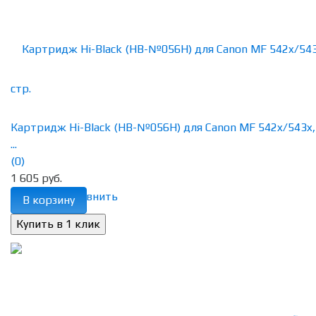
Картридж Hi-Black (HB-№056H) для Canon MF 542x/543x,
...
(0)
1 605 руб.
избранное
сравнить
В корзину