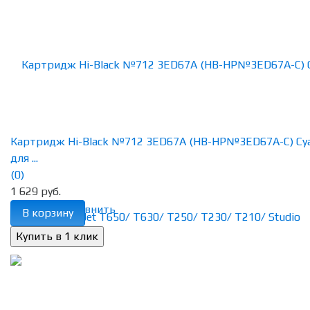
Картридж Hi-Black №712 3ED67A (HB-HP№3ED67A-C) Cy
для ...
(0)
1 629 руб.
избранное
сравнить
В корзину