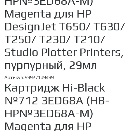
HP№3ED68A-M)
Magenta для HP
DesignJet T650/ T630/
T250/ T230/ T210/
Studio Plotter Printers,
пурпурный, 29мл
Артикул:
98927109489
Картридж Hi-Black
№712 3ED68A (HB-
HP№3ED68A-M)
Magenta для HP