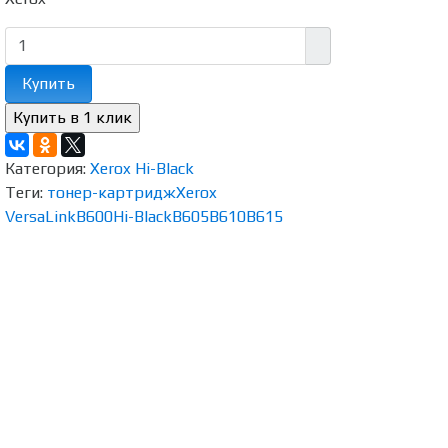
Купить
Категория:
Xerox Hi-Black
Теги:
тонер-картридж
Xerox
VersaLink
B600
Hi-Black
B605
B610
B615