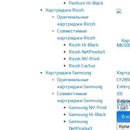
Pantum Hi-Black
Картриджи Ricoh
Оригинальные
картриджи Ricoh
Совместимые
картриджи Ricoh
Ricoh Hi-Black
Ricoh NetProduct
Ricoh NV-Print
Ricoh Cactus
Картриджи Samsung
Картр
Оригинальные
CF289
картриджи Samsung
Enterp
Совместимые
(0)
картриджи Samsung
В нал
избра
Samsung NV-Print
1 645 
Samsung Hi-Black
В к
Samsung
NetProduct