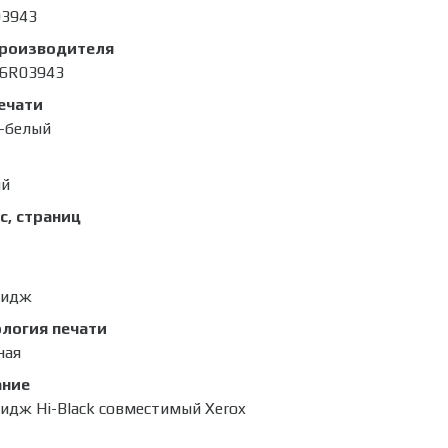
03943
производителя
6R03943
ечати
-белый
ый
с, страниц
ридж
логия печати
ная
ание
идж Hi-Black совместимый Xerox