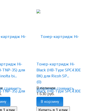
артридж Hi-
Тонер-картридж Hi-
B-TNP-35) для
Black (HB-Type SPC430E
nolta bi...
BK) для Ricoh SP...
(0)
ии
В наличии
ое
сравнить
избранное
сравнить
.
1 630 руб.
ину
В корзину