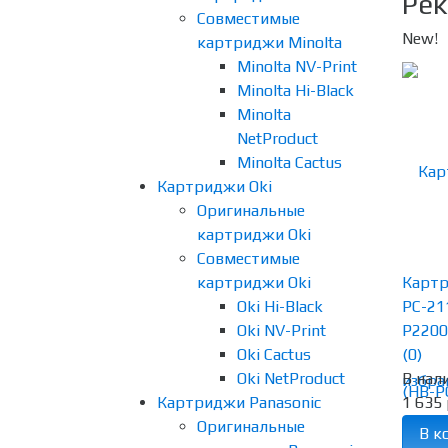
Рек
Совместимые
New!
картриджи Minolta
Minolta NV-Print
Minolta Hi-Black
Minolta
NetProduct
Minolta Cactus
Картриджи Oki
Оригинальные
картриджи Oki
Совместимые
картриджи Oki
Картр
Oki Hi-Black
PC-21
Oki NV-Print
P2200/
Oki Cactus
(0)
Oki NetProduct
В нал
избра
Картриджи Panasonic
1 635 
Оригинальные
В к