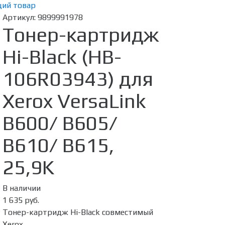
ий товар
Артикул:
9899991978
Тонер-картридж
Hi-Black (HB-
106R03943) для
Xerox VersaLink
B600/ B605/
B610/ B615,
25,9K
В наличии
1 635 руб.
Тонер-картридж Hi-Black совместимый
Xerox