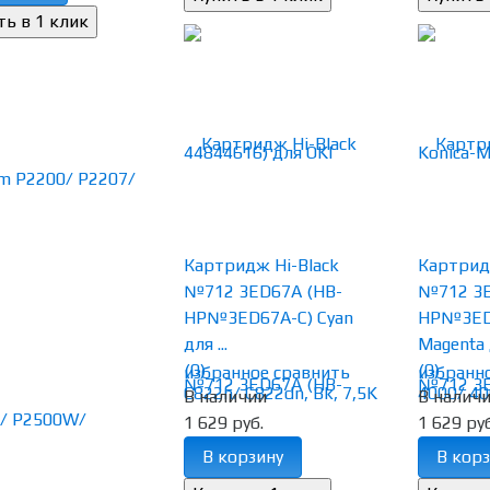
Картридж Hi-Black
Картрид
№712 3ED67A (HB-
№712 3E
HP№3ED67A-C) Cyan
HP№3ED
для ...
Magenta д
(0)
(0)
избранное
сравнить
избранн
В наличии
В налич
1 629 руб.
1 629 руб
В корзину
В корз