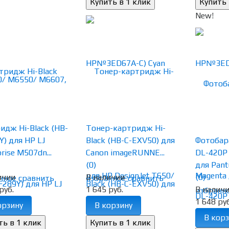
New!
идж Hi-Black (HB-
Тонер-картридж Hi-
Y) для HP LJ
Black (HB-C-EXV50) для
Фотобара
rise M507dn...
Canon imageRUNNE...
DL-420P
(0)
для Pant
ичии
В наличии
(0)
нное
сравнить
избранное
сравнить
руб.
1 645 руб.
В налич
избранн
1 648 руб
орзину
В корзину
В корз