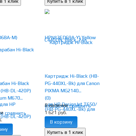
Картридж Hi-Black (HB-
бан Hi-Black
PG-440XL-Bk) для Canon
 (HB-DL-420P)
PIXMA MG2140...
um M670...
(0)
В наличии
избранное
сравнить
ии
1 621 руб.
ое
сравнить
.
В корзину
ину