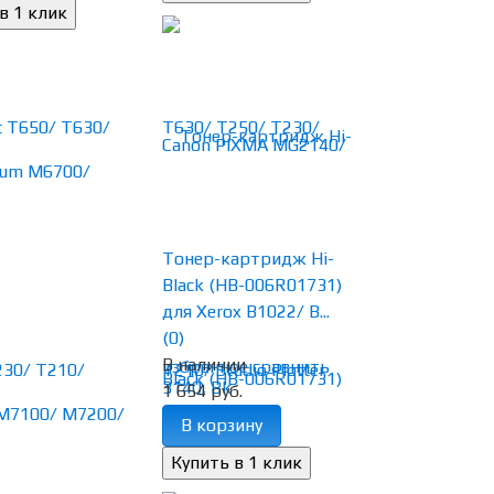
Тонер-картридж Hi-
Black (HB-006R01731)
для Xerox B1022/ B...
(0)
В наличии
избранное
сравнить
1 654 руб.
В корзину