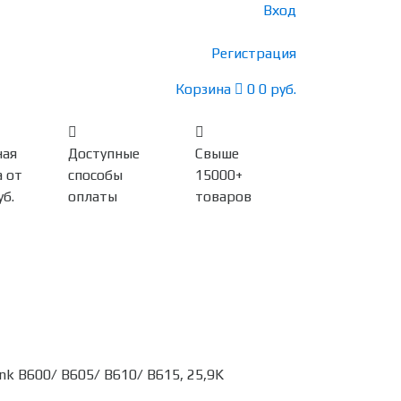
Вход
Регистрация
Корзина
0
0 руб.
ная
Доступные
Свыше
 от
способы
15000+
уб.
оплаты
товаров
nk B600/ B605/ B610/ B615, 25,9K