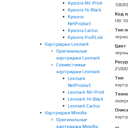
Kyocera NV-Print
106R
Kyocera Hi-Black
Код 
Kyocera
HB-10
NetProduct
Тип п
Kyocera Cactus
черно
Kyocera ProfiLine
Картриджи Lexmark
Цвет
Оригинальные
чёрн
картриджи Lexmark
Ресур
Совместимые
25900
картриджи Lexmark
Тип
Lexmark
карт
NetProduct
Lexmark NV-Print
Техно
Lexmark Hi-Black
лазер
Lexmark Cactus
Опис
Картриджи Minolta
картр
Оригинальные
картриджи Minolta