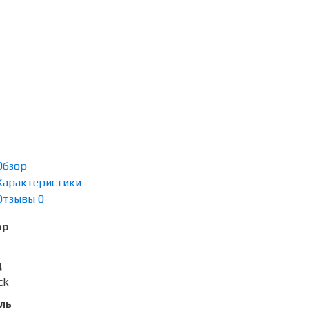
Обзор
Характеристики
Отзывы
0
ор
д
ck
ль