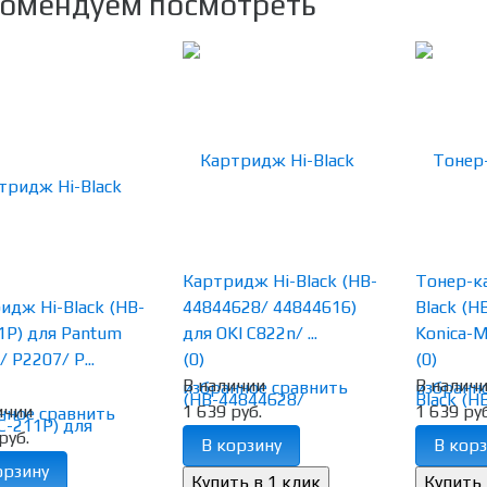
омендуем посмотреть
Картридж Hi-Black (HB-
Тонер-к
идж Hi-Black (HB-
44844628/ 44844616)
Black (H
1P) для Pantum
для OKI C822n/ ...
Konica-Mi
 P2207/ P...
(0)
(0)
В наличии
В налич
избранное
сравнить
избранн
ичии
1 639 руб.
1 639 руб
нное
сравнить
руб.
В корзину
В корз
орзину