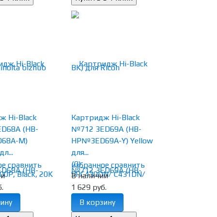
ж Hi-Black
Картридж Hi-Black
D68A (HB-
№712 3ED69A (HB-
68A-M)
HP№3ED69A-Y) Yellow
л...
для...
(0)
ое
сравнить
избранное
сравнить
ии
В наличии
.
1 629 руб.
ину
В корзину