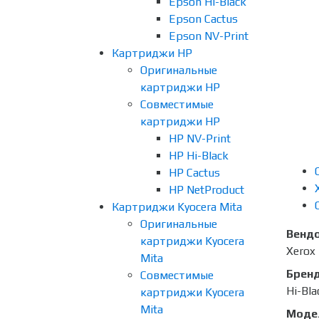
Epson Hi-Black
Epson Cactus
Epson NV-Print
Картриджи HP
Оригинальные
картриджи HP
Совместимые
картриджи HP
HP NV-Print
HP Hi-Black
HP Cactus
HP NetProduct
Картриджи Kyocera Mita
Оригинальные
Венд
картриджи Kyocera
Xerox
Mita
Брен
Совместимые
Hi-Bla
картриджи Kyocera
Mita
Моде